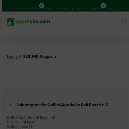
.000 Mal in Deutschland
Online bei Ihrer Apotheke bestellen
Bequem zwisc
Home
GESUND Magazin
Information der Collini-Apotheke Ralf Busch e.K.
Collini-Apotheke Ralf Busch e.K.
Inhaber: Ralf Busch
Collinistrasse 11