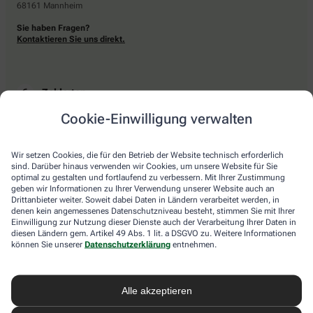
68161 Mannheim
Sie haben Fragen?
Kontaktieren Sie uns direkt.
Zahlarten
Cookie-Einwilligung verwalten
Bar oder mit einer anderen akzeptierten Zahlungsart Ihrer Apotheke vor Ort.
Wir setzen Cookies, die für den Betrieb der Website technisch erforderlich
sind. Darüber hinaus verwenden wir Cookies, um unsere Website für Sie
Lieferarten
optimal zu gestalten und fortlaufend zu verbessern. Mit Ihrer Zustimmung
geben wir Informationen zu Ihrer Verwendung unserer Website auch an
Drittanbieter weiter. Soweit dabei Daten in Ländern verarbeitet werden, in
Abholung in der Apotheke
denen kein angemessenes Datenschutzniveau besteht, stimmen Sie mit Ihrer
Botendienstlieferung
Einwilligung zur Nutzung dieser Dienste auch der Verarbeitung Ihrer Daten in
diesen Ländern gem. Artikel 49 Abs. 1 lit. a DSGVO zu. Weitere Informationen
können Sie unserer
Datenschutzerklärung
entnehmen.
apotheke.com Informationen
Alle akzeptieren
Newsletter