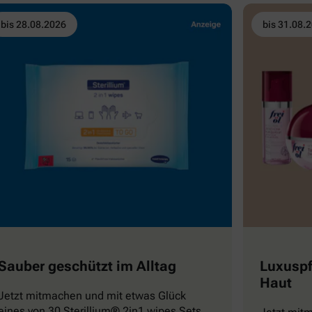
bis 28.08.2026
bis 31.08.
Sauber geschützt im Alltag
Luxuspf
Haut
Jetzt mitmachen und mit etwas Glück
eines von 30 Sterillium® 2in1 wipes Sets