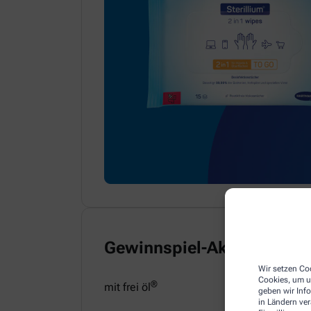
Gewinnspiel-Aktion
Wir setzen Coo
Cookies, um u
®
mit frei öl
geben wir Inf
in Ländern ve