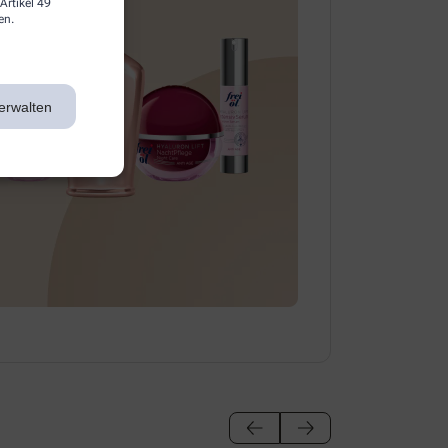
Artikel 49
en.
erwalten