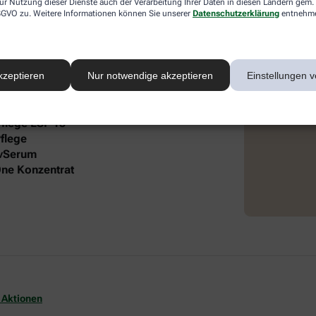
ur Nutzung dieser Dienste auch der Verarbeitung Ihrer Daten in diesen Ländern gem. 
 DSGVO zu. Weitere Informationen können Sie unserer
Datenschutzerklärung
entnehm
 intensive Pflege und Feuchtigkeit. Die
®
 Lift Gesichtspflege und dem frei öl
autgefühl und gepflegte Ausstrahlung.
kzeptieren
Nur notwendige akzeptieren
Einstellungen v
it folgendem Inhalt:
Pflege LSF 15
flege
ivSerum
-One Konzentrat
 Aktionen