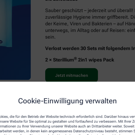
Sauber geschützt – jederzeit und überall!
zuverlässige Hygiene immer griffbereit. D
der Keime, Viren und Bakterien – auf Hä
unterwegs, im Alltag oder auf Reisen: e
sein.
Verlost werden 30 Sets mit folgendem In
®
2 × Sterillium
2in1 wipes Pack
Jetzt mitmachen
Cookie-Einwilligung verwalten
kies, die für den Betrieb der Website technisch erforderlich sind. Darüber hinaus v
nsere Website für Sie optimal zu gestalten und fortlaufend zu verbessern. Mit Ihrer
ormationen zu Ihrer Verwendung unserer Website auch an Drittanbieter weiter. Soweit
rarbeitet werden, in denen kein angemessenes Datenschutzniveau besteht, stimmen Si