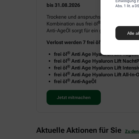
Einwilligung z
bis 31.08.2026
Abs. 1 lit. a
Trockene und anspruchsvolle Haut benötigt
®
Kombination aus frei öl
Anti Age Hyaluron
Anti-AgeÖl sorgt für ein geschmeidiges H
Alle a
®
Verlost werden 7 frei öl
Anti-Age Sets m
®
frei öl
Anti Age Hyaluron Lift Tages
®
frei öl
Anti Age Hyaluron Lift NachtP
®
frei öl
Anti Age Hyaluron Lift Intens
®
frei öl
Anti Age Hyaluron Lift All-In
®
frei öl
Anti-AgeÖl
Jetzt mitmachen
Aktuelle Aktionen für Sie
Zu den