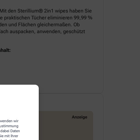
 Mit den Sterillium® 2in1 wipes haben Sie
ie praktischen Tücher eliminieren 99,99 %
nden und Flächen gleichermaßen. Ob
infach auspacken, anwenden, geschützt
halt:
erwenden wir
 Zustimmung
 dabei Daten
e mit Ihrer