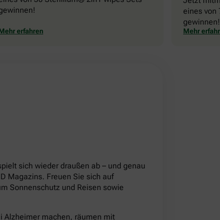
Jetzt mit
gewinnen!
eines von 
gewinnen!
Mehr erfahren
Mehr erfah
!
pielt sich wieder draußen ab – und genau
 Magazins. Freuen Sie sich auf
d um Sonnenschutz und Reisen sowie
ei Alzheimer machen, räumen mit