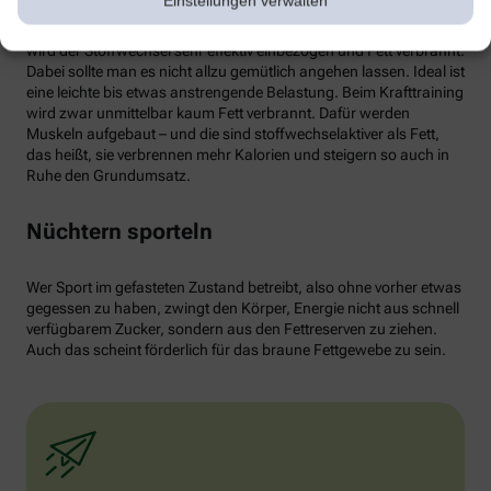
Einstellungen verwalten
von weißen Fettzellen in braunes Fett begünstigen und dessen
Aktivität erhöhen. Ab circa 30 Minuten Joggen oder Radfahren
wird der Stoffwechsel sehr effektiv einbezogen und Fett verbrannt.
Dabei sollte man es nicht allzu gemütlich angehen lassen. Ideal ist
eine leichte bis etwas anstrengende Belastung. Beim Krafttraining
wird zwar unmittelbar kaum Fett verbrannt. Dafür werden
Muskeln aufgebaut – und die sind stoffwechselaktiver als Fett,
das heißt, sie verbrennen mehr Kalorien und steigern so auch in
Ruhe den Grundumsatz.
Nüchtern sporteln
Wer Sport im gefasteten Zustand betreibt, also ohne vorher etwas
gegessen zu haben, zwingt den Körper, Energie nicht aus schnell
verfügbarem Zucker, sondern aus den Fettreserven zu ziehen.
Auch das scheint förderlich für das braune Fettgewebe zu sein.