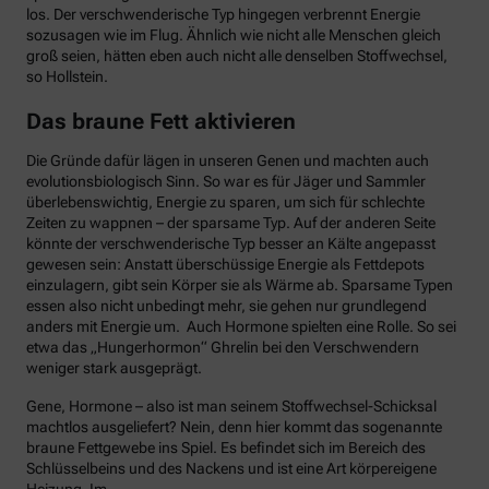
los. Der verschwenderische Typ hingegen verbrennt Energie
sozusagen wie im Flug. Ähnlich wie nicht alle Menschen gleich
groß seien, hätten eben auch nicht alle denselben Stoffwechsel,
so Hollstein.
Das braune Fett aktivieren
Die Gründe dafür lägen in unseren Genen und machten auch
evolutionsbiologisch Sinn. So war es für Jäger und Sammler
überlebenswichtig, Energie zu sparen, um sich für schlechte
Zeiten zu wappnen – der sparsame Typ. Auf der anderen Seite
könnte der verschwenderische Typ besser an Kälte angepasst
gewesen sein: Anstatt überschüssige Energie als Fettdepots
einzulagern, gibt sein Körper sie als Wärme ab. Sparsame Typen
essen also nicht unbedingt mehr, sie gehen nur grundlegend
anders mit Energie um. Auch Hormone spielten eine Rolle. So sei
etwa das „Hungerhormon“ Ghrelin bei den Verschwendern
weniger stark ausgeprägt.
Gene, Hormone – also ist man seinem Stoffwechsel-Schicksal
machtlos ausgeliefert? Nein, denn hier kommt das sogenannte
braune Fettgewebe ins Spiel. Es befindet sich im Bereich des
Schlüsselbeins und des Nackens und ist eine Art körpereigene