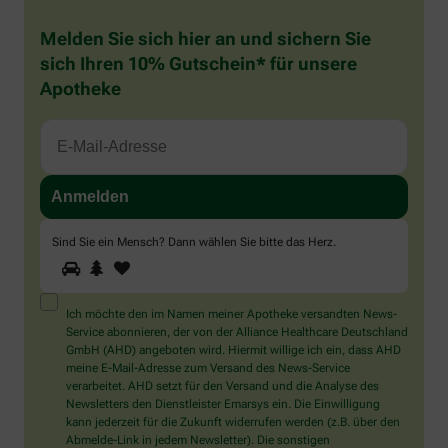
Melden Sie sich hier an und sichern Sie
sich Ihren 10% Gutschein* für unsere
Apotheke
Sind Sie ein Mensch? Dann wählen Sie bitte
das Herz
.
1
2
3
Sind
Sie
ein
Mensch?
Ich möchte den im Namen meiner Apotheke versandten News-
Dann
Service abonnieren, der von der Alliance Healthcare Deutschland
wählen
GmbH (AHD) angeboten wird. Hiermit willige ich ein, dass AHD
Sie
meine E-Mail-Adresse zum Versand des News-Service
bitte
verarbeitet. AHD setzt für den Versand und die Analyse des
das
Newsletters den Dienstleister Emarsys ein. Die Einwilligung
Herz.
kann jederzeit für die Zukunft widerrufen werden (z.B. über den
Abmelde-Link in jedem Newsletter). Die sonstigen