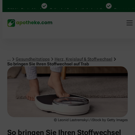
Herz, Kreislauf & Stoffwechsel
0 Mal in Deutschland
Online bei Ihrer Apotheke bestellen
Bequem zwischen
...
Gesundheitstipps
Herz, Kreislauf & Stoffwechsel
So bringen Sie Ihren Stoffwechsel auf Trab
© Leonid Lastremskyi / iStock by Getty Images
So bringen Sie Ihren Stoffwechsel