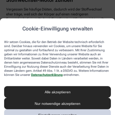
Vergessen Sie häufige Diäten, dadurch wird der Stoffwechsel
eher träge, weil sich der Körper auf einen niedrigeren
Energiebedarf einstellt. Auch Fast Food und Fertiggerichte sollten
vom Speiseplan gestrichen werden. Studien zeigen, dass der
Cookie-Einwilligung verwalten
Körper bei der Verarbeitung von hochverarbeiteten Lebensmitteln
weniger Energie benötigt als für unverarbeitete.
Wir setzen Cookies, die für den Betrieb der Website technisch erforderlich
Tim Hollstein rät zu einer proteinreichen Ernährung (Vorsicht bei
sind. Darüber hinaus verwenden wir Cookies, um unsere Website für Sie
Vorerkrankungen wie Nierenleiden!). Denn Proteine sind nicht nur
optimal zu gestalten und fortlaufend zu verbessern. Mit Ihrer Zustimmung
gut für den Muskelaufbau, der Körper benötigt auch viel Energie,
geben wir Informationen zu Ihrer Verwendung unserer Website auch an
um Eiweiß abzubauen. Das regt den Stoffwechsel an. Proteine
Drittanbieter weiter. Soweit dabei Daten in Ländern verarbeitet werden, in
stecken vor allem in magerem Fleisch, Fisch und Milchprodukten
denen kein angemessenes Datenschutzniveau besteht, stimmen Sie mit Ihrer
Einwilligung zur Nutzung dieser Dienste auch der Verarbeitung Ihrer Daten in
wie Quark und Skyr. Auch sogenannte thermogene Lebensmittel
diesen Ländern gem. Artikel 49 Abs. 1 lit. a DSGVO zu. Weitere Informationen
wie Chilis oder Ingwer können das braune Fettgewebe aktivieren
können Sie unserer
Datenschutzerklärung
entnehmen.
und den Energieverbrauch erhöhen.
In Bewegung kommen
Alle akzeptieren
Der richtige Mix macht’s
Nur notwendige akzeptieren
Ohne regelmäßige Bewegung purzeln die Pfunde meistens nicht.
Besonders Ausdauersport kann laut Forschern die Umwandlung