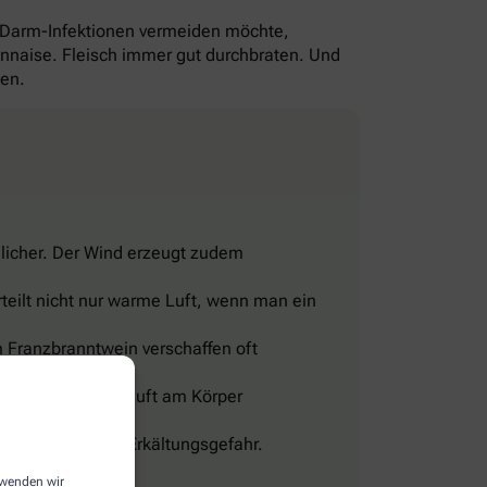
-Darm-Infektionen vermeiden möchte,
yonnaise. Fleisch immer gut durchbraten. Und
gen.
licher. Der Wind erzeugt zudem
teilt nicht nur warme Luft, wenn man ein
 Franzbranntwein verschaffen oft
eine Wohltat.
sig und lässt die Luft am Körper
len, sonst droht Erkältungsgefahr.
erwenden wir