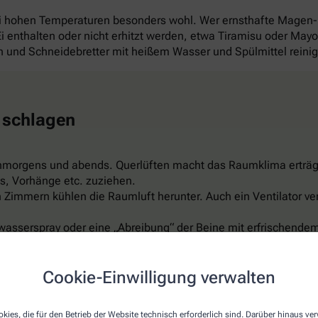
ei hohen Temperaturen besonders wohl. Wer ernsthafte Magen
 Ei enthalten oder nicht erhitzt werden, etwa Tiramisu oder Ma
und Schneidebretter mit heißem Wasser und Spülmittel reini
 schlagen
hmorgens und abends. Querlüften macht das Raumklima erträg
s, Vorhänge etc. zuziehen.
Zimmern kühlen die Raumluft herunter. Auch ein Ventilator ver
wasserspray oder eine „Abreibung“ der Beine mit erfrischendem
er feuchte Umschläge auf Arme, Beine, Stirn oder Nacken sind 
ispiel aus Leinen, reflektiert das Sonnenlicht, ist luftdurchläs
Cookie-Einwilligung verwalten
t schon für rund 150 Euro. Aber Vorsicht: Nicht zu kalt einstel
kies, die für den Betrieb der Website technisch erforderlich sind. Darüber hinaus v