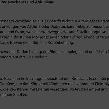
en Regenschauer und Abkühlung.
ers vorsichtig sein. Das betrifft nicht nur Ältere oder Perso
krankungen wie Asthma oder Diabetes kann Hitze zur besonder
staub und Ozon, was die Atemwege reizt und Entzündungen verst
besser in die frühen Morgenstunden oder auf den Abend verlege
tiver Nerven die natürliche Körperkühlung.
zu wenig. Dadurch steigt der Blutzuckerspiegel und das Risiko 
onders auf Ihre Gesundheit.
 Essen an heißen Tagen belastetet den Kreislauf. Essen Sie je
d Gemüse, um den Körper mit Vitaminen und verlorenen Elektroly
ate, die den Körper mit Energie versorgen. Bietet die Firmenkan
 einen Salat zu.