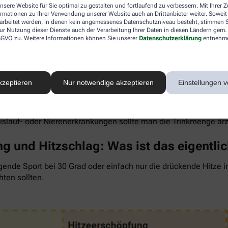
nsere Website für Sie optimal zu gestalten und fortlaufend zu verbessern. Mit Ihrer
ormationen zu Ihrer Verwendung unserer Website auch an Drittanbieter weiter. Soweit
rarbeitet werden, in denen kein angemessenes Datenschutzniveau besteht, stimmen Si
ur Nutzung dieser Dienste auch der Verarbeitung Ihrer Daten in diesen Ländern gem. 
 DSGVO zu. Weitere Informationen können Sie unserer
Datenschutzerklärung
entnehm
 um den Flüssigkeitsverlust durch Schwitzen auszugleichen. Der 
wenig, sind Kopfschmerzen und Konzentrationsprobleme meist d
kzeptieren
Nur notwendige akzeptieren
Einstellungen v
ngel auch anderen Organen zusetzt. So kann Hitzestress auch e
 Faustregel gilt: Zwei bis drei Liter täglich sollten es sein. 
rdünnte Säfte. Auch wasserreiches Obst und Gemüse wie Melon
eislauf- oder Nierenerkrankungen sollte man die Trinkmenge är
g und Hitzschlag: Was ist das eigentli
gende Sport bei 30 Grad oder einfach nur die drückende Hitze 
hten sollten.