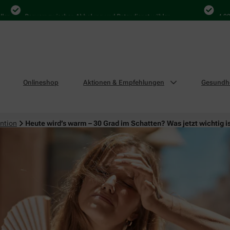
Bequem zwischen Abholung und Botendienst wählen
4.000 Mal i
Onlineshop
Aktionen & Empfehlungen
Gesundhe
ntion
Heute wird’s warm – 30 Grad im Schatten? Was jetzt wichtig i