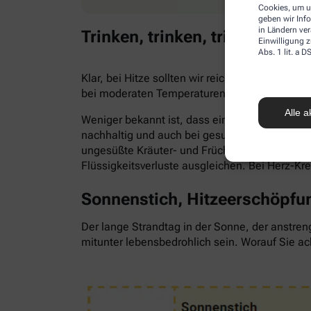
Cookies, um u
geben wir Inf
in Ländern ve
Trinken, trinken, trinken!
Einwilligung z
Abs. 1 lit. a
Klar, bei Hitze sollten wir reichlich trinken,
bei moderaten Temperaturen. Trinken wir zu 
Alle a
Weniger bekannt ist, dass ein Flüssigkeitsma
nachhaltig und auch bei gesunden Menschen. Als
ungesüßte Kräuter- und Früchtetees oder ve
Flüssigkeitsverluste ausgleichen. Bei Herz-Kr
Sonnenstich, Hitzeerschöpfun
Der lange Strandtag in der Sonne, der anstren
mitunter lebensbedrohlich sein. Worauf Sie ac