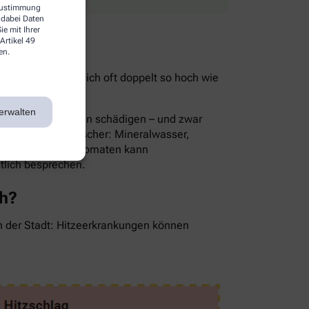
 Zustimmung
 dabei Daten
e mit Ihrer
Artikel 49
en.
ist im Sommer nämlich oft doppelt so hoch wie
ie Folge.
erwalten
rnsthaft die Nieren schädigen – und zwar
Die besten Durstlöscher: Mineralwasser,
en, Gurken oder Tomaten kann
ztlich besprechen.
ch?
in der Stadt: Hitzeerkrankungen können