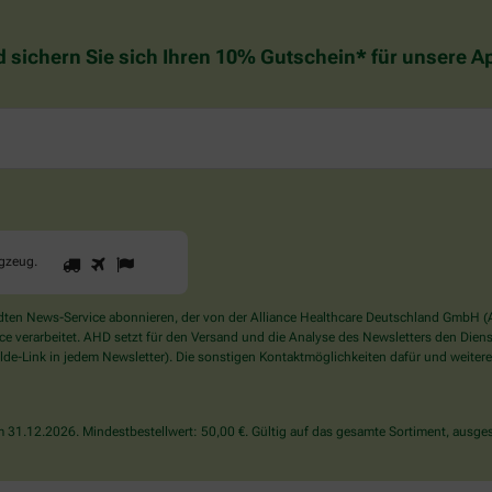
d sichern Sie sich Ihren 10% Gutschein* für unsere 
1
2
3
Sind
ugzeug
.
Sie
ein
Mensch?
en News-Service abonnieren, der von der Alliance Healthcare Deutschland GmbH (AH
Dann
verarbeitet. AHD setzt für den Versand und die Analyse des Newsletters den Dienstle
wählen
de-Link in jedem Newsletter). Die sonstigen Kontaktmöglichkeiten dafür und weitere
Sie
bitte
das
31.12.2026. Mindestbestellwert: 50,00 €. Gültig auf das gesamte Sortiment, ausges
Flugzeug.