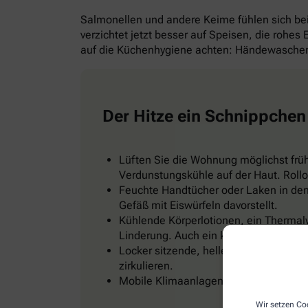
Salmonellen und andere Keime fühlen sich b
verzichtet jetzt besser auf Speisen, die rohes
auf die Küchenhygiene achten: Händewaschen 
Der Hitze ein Schnippchen
Lüften Sie die Wohnung möglichst frü
Verdunstungskühle auf der Haut. Rollo
Feuchte Handtücher oder Laken in den 
Gefäß mit Eiswürfeln davorstellt.
Kühlende Körperlotionen, ein Thermal
Linderung. Auch ein kühles Fußbad od
Locker sitzende, helle Kleidung, zum Be
zirkulieren.
Mobile Klimaanlagen gibt es im Baumark
Wir setzen Coo