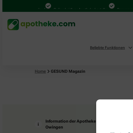
4.000 Mal in Deutschland
Online bei Ihrer Apotheke bestellen
Bequem zwi
Beliebte Funktionen
Home
GESUND Magazin
Information der Apotheke
Z
Owingen