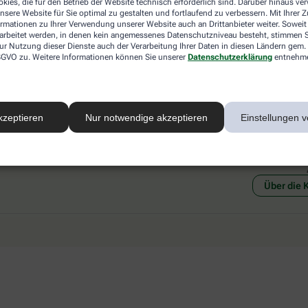
kies, die für den Betrieb der Website technisch erforderlich sind. Darüber hinaus v
 mit einer anderen akzeptierten
Abholung in der Apotheke
nsere Website für Sie optimal zu gestalten und fortlaufend zu verbessern. Mit Ihrer
art Ihrer Apotheke vor Ort.
Botendienstlieferung
ormationen zu Ihrer Verwendung unserer Website auch an Drittanbieter weiter. Soweit
rarbeitet werden, in denen kein angemessenes Datenschutzniveau besteht, stimmen Si
ur Nutzung dieser Dienste auch der Verarbeitung Ihrer Daten in diesen Ländern gem. 
 DSGVO zu. Weitere Informationen können Sie unserer
Datenschutzerklärung
entnehm
kzeptieren
Nur notwendige akzeptieren
Einstellungen v
Social Media
Ein Se
Über die 