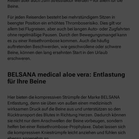
Reisen aber auch zum Stressfaktor werden – vor allem für die
Beine.
Für jeden Reisenden besteht bei mehrstündigem Sitzen in
beengter Position ein erhöhtes Thromboserisiko. Dies gilt vor
allem bei Flugreisen, aber auch bei langen Auto- oder Zugfahrten
ohne regelmäßige Pausen. Durch den Bewegungsmangel kann
es zu einer Reisethrombose kommen. Auch die häufig
auftretenden Beschwerden, wie geschwollene oder schwere
Beine, können den lang ersehnten Start in den Urlaub
erschweren.
BELSANA medical aloe vera: Entlastung
für Ihre Beine
Hier bieten die kompressiven Strümpfe der Marke BELSANA
Entlastung, denn sie üben von außen einen medizinisch
wirksamen Druck auf die Beine aus und unterstützen so den
Rücktransport des Blutes in Richtung Herzen. Dadurch können
sie nicht nur dem Anschwellen der Beine vorbeugen, sondern
helfen bei einer Reisethrombose-Prophylaxe. Dabei lassen sich
die kompressiven Kniestrümpfe leicht anziehen und fühlen sich
ebenso angenehm an.