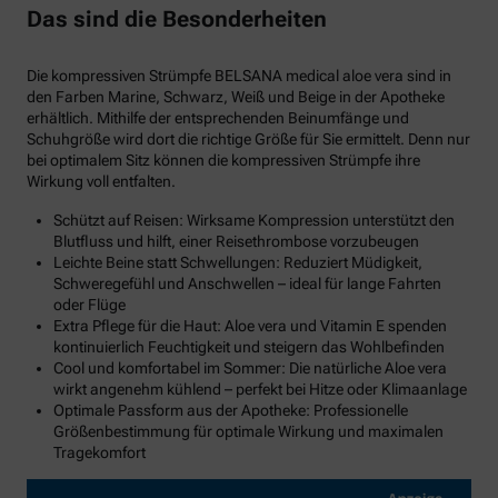
Das sind die Besonderheiten
Die kompressiven Strümpfe BELSANA medical aloe vera sind in
den Farben Marine, Schwarz, Weiß und Beige in der Apotheke
erhältlich. Mithilfe der entsprechenden Beinumfänge und
Schuhgröße wird dort die richtige Größe für Sie ermittelt. Denn nur
bei optimalem Sitz können die kompressiven Strümpfe ihre
Wirkung voll entfalten.
Schützt auf Reisen: Wirksame Kompression unterstützt den
Blutfluss und hilft, einer Reisethrombose vorzubeugen
Leichte Beine statt Schwellungen: Reduziert Müdigkeit,
Schweregefühl und Anschwellen – ideal für lange Fahrten
oder Flüge
Extra Pflege für die Haut: Aloe vera und Vitamin E spenden
kontinuierlich Feuchtigkeit und steigern das Wohlbefinden
Cool und komfortabel im Sommer: Die natürliche Aloe vera
wirkt angenehm kühlend – perfekt bei Hitze oder Klimaanlage
Optimale Passform aus der Apotheke: Professionelle
Größenbestimmung für optimale Wirkung und maximalen
Tragekomfort