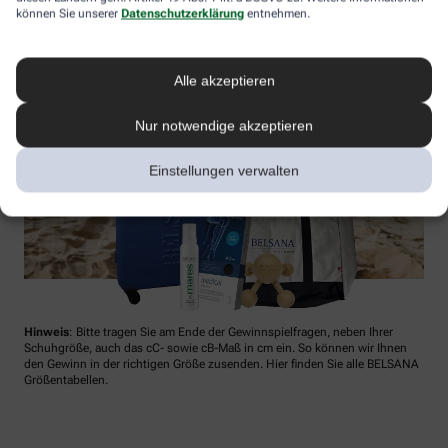
können Sie unserer
Datenschutzerklärung
entnehmen.
Alle akzeptieren
Nur notwendige akzeptieren
Einstellungen verwalten
Hinweis
: Bitte tragen Sie am Ende der Gewinnspielfragen, neben Ihrer
Schuhgröße, auch das cC- sowie cB-Maß in cm ein. So können wir Ihnen
den Gewinn in der richtigen Größe zusenden. Hier finden Sie alle BELSANA
Größentabellen.