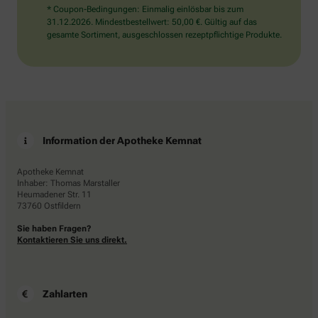
* Coupon-Bedingungen: Einmalig einlösbar bis zum
31.12.2026. Mindestbestellwert: 50,00 €. Gültig auf das
gesamte Sortiment, ausgeschlossen rezeptpflichtige Produkte.
Information der Apotheke Kemnat
Apotheke Kemnat
Inhaber: Thomas Marstaller
Heumadener Str. 11
73760 Ostfildern
Sie haben Fragen?
Kontaktieren Sie uns direkt.
Zahlarten