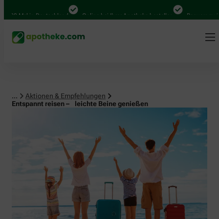
Mal in Deutschland
Online bei Ihrer Apotheke bestellen
Bequem zwischen A
...
Aktionen & Empfehlungen
Entspannt reisen – leichte Beine genießen