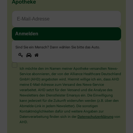
Apotheke
Sind Sie ein Mensch? Dann wählen Sie bitte
das Auto
.
1
2
3
Sind
Sie
ein
Mensch?
Ich möchte den im Namen meiner Apotheke versandten News-
Dann
Service abonnieren, der von der Alliance Healthcare Deutschland
wählen
GmbH (AHD) angeboten wird. Hiermit willige ich ein, dass AHD
Sie
meine E-Mail-Adresse zum Versand des News-Service
bitte
verarbeitet. AHD setzt für den Versand und die Analyse des
das
Newsletters den Dienstleister Emarsys ein. Die Einwilligung
Auto.
kann jederzeit für die Zukunft widerrufen werden (z.B. über den
Abmelde-Link in jedem Newsletter). Die sonstigen
Kontaktmöglichkeiten dafür und weitere Angaben zur
Datenverarbeitung finden sich in der
Datenschutzerklärung
von
AHD.