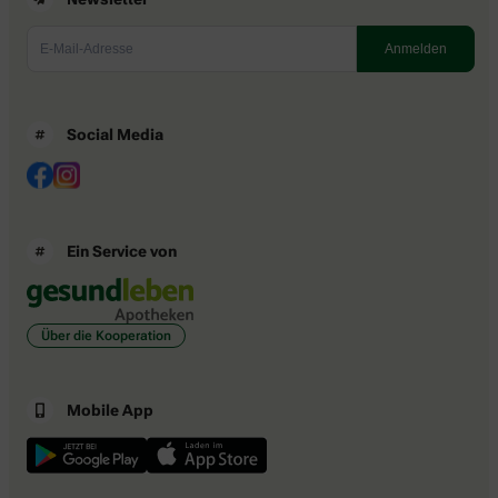
Social Media
Ein Service von
Über die Kooperation
Mobile App