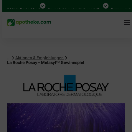
al in Deutschland
Online bei Ihrer Apotheke bestellen
Bequem zwischen Ab
...
Aktionen & Empfehlungen
La Roche Posay – Melasyl™ Gewinnspiel