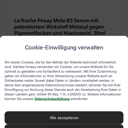
La Roche Posay Mela B3 Serum mit
patentiertem Wirkstoff Melasyl gegen
Pigmentflecken und Niacinamid, 30ml
Anti-Pigmentflecken-Serum mit patentiertem Melasyl zur
Cookie-Einwilligung verwalten
Regulierung von Melanin und 10 % Niacinamid für eine
entzündungshemmende und beruhigende Wirkung.
Wir setzen Cookies, die für den Betrieb der Website technisch erforderlich
Zum Produkt
sind. Darüber hinaus verwenden wir Cookies, um unsere Website für Sie
optimal zu gestalten und fortlaufend zu verbessern. Mit Ihrer Zustimmung
geben wir Informationen zu Ihrer Verwendung unserer Website auch an
Drittanbieter weiter. Soweit dabei Daten in Ländern verarbeitet werden, in
denen kein angemessenes Datenschutzniveau besteht, stimmen Sie mit Ihrer
Einwilligung zur Nutzung dieser Dienste auch der Verarbeitung Ihrer Daten in
diesen Ländern gem. Artikel 49 Abs. 1 lit. a DSGVO zu. Weitere Informationen
können Sie unserer
Datenschutzerklärung
entnehmen.
Alle akzeptieren