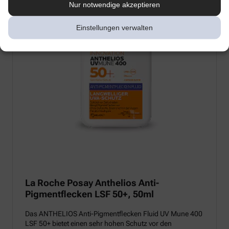
Nur notwendige akzeptieren
Einstellungen verwalten
La Roche Posay Anthelios Anti-
Pigmentflecken LSF 50+, 50ml
Das ANTHELIOS Anti-Pigmentflecken Fluid UV Mune 400
LSF 50+ bietet einen sehr hohen Schutz vor den