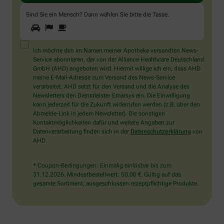
Sind Sie ein Mensch? Dann wählen Sie bitte
die Tasse
.
1
2
3
Sind
Sie
ein
Mensch?
Ich möchte den im Namen meiner Apotheke versandten News-
Dann
Service abonnieren, der von der Alliance Healthcare Deutschland
wählen
GmbH (AHD) angeboten wird. Hiermit willige ich ein, dass AHD
Sie
meine E-Mail-Adresse zum Versand des News-Service
bitte
verarbeitet. AHD setzt für den Versand und die Analyse des
die
Newsletters den Dienstleister Emarsys ein. Die Einwilligung
Tasse.
kann jederzeit für die Zukunft widerrufen werden (z.B. über den
Abmelde-Link in jedem Newsletter). Die sonstigen
Kontaktmöglichkeiten dafür und weitere Angaben zur
Datenverarbeitung finden sich in der
Datenschutzerklärung
von
AHD.
* Coupon-Bedingungen: Einmalig einlösbar bis zum
31.12.2026. Mindestbestellwert: 50,00 €. Gültig auf das
gesamte Sortiment, ausgeschlossen rezeptpflichtige Produkte.