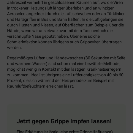
Jahreszeit vermehrt in geschlossenen Räumen auf, wo die Viren
in trockener Heizungsluft länger überleben und an winzigen
Aerosolen angedockt durch die Luft schweben oder an Türklinken
und Haltegriffen in Bus und Bahn haften. In die Luft gelangen sie
durch Husten und Niesen, auf Oberflächen zum Beispiel über die
Hände, wenn wir uns etwa zuvor mit dem Taschentuch die
verschnupfte Nase geputzt haben. Über eine solche
Schmierinfektion können übrigens auch Grippeviren übertragen
werden.
Regelmäßiges Lüften und Händewaschen (30 Sekunden mit Seife
und warmem Wasser) sind schon mal eine bewährte Methode,
möglichst wenig in Kontakt mit den lästigen Krankheitserregern
zu kommen. Ideal ist übrigens eine Luftfeuchtigkeit von 40 bis 60
Prozent, die sich während der Heizperiode zum Beispiel mit
Raumluftbefeuchtern erreichen lässt.
Jetzt gegen Grippe impfen lassen!
Eine Erkältung ist lästig, eine echte Grippe (Influenza)