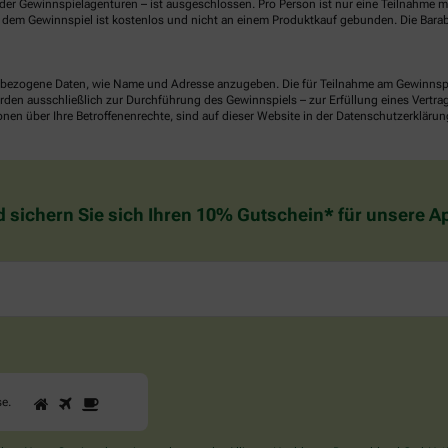
er Gewinnspielagenturen – ist ausgeschlossen. Pro Person ist nur eine Teilnahme mö
dem Gewinnspiel ist kostenlos und nicht an einem Produktkauf gebunden. Die Barab
ezogene Daten, wie Name und Adresse anzugeben. Die für Teilnahme am Gewinnspiel 
n ausschließlich zur Durchführung des Gewinnspiels – zur Erfüllung eines Vertrages
nen über Ihre Betroffenenrechte, sind auf dieser Website in der Datenschutzerklärun
d sichern Sie sich Ihren 10% Gutschein* für unsere 
1
2
3
Sind
se
.
Sie
ein