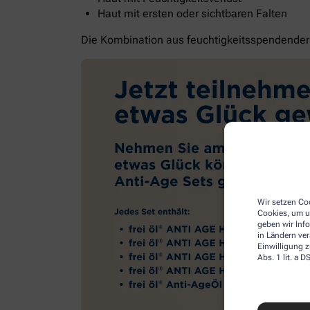
Haut mit ersten oder sichtbaren Falten
Die Kombination aus feuchtigkeitsspendender G
Wir setzen Coo
Cookies, um u
geben wir Inf
in Ländern ve
Einwilligung z
Abs. 1 lit. a