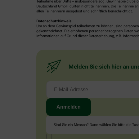
Teilnahme über Dritte – insbesondere sog. Gewinnspielclubs od
Deutschland GmbH dürfen nicht teilnehmen. Die Teilnahme an 
allen Teilnehmern ausgelost und schriftlich benachrichtigt.
Datenschutzhinweis
Um an dem Gewinnspiel teilnehmen zu können, sind personenb
gekennzeichnet. Die erhobenen personenbezogenen Daten werde
Informationen auf Grund dieser Datenerhebung, z.B. Informatio
Melden Sie sich hier an un
Sind Sie ein Mensch? Dann wählen Sie bitte
die Tas