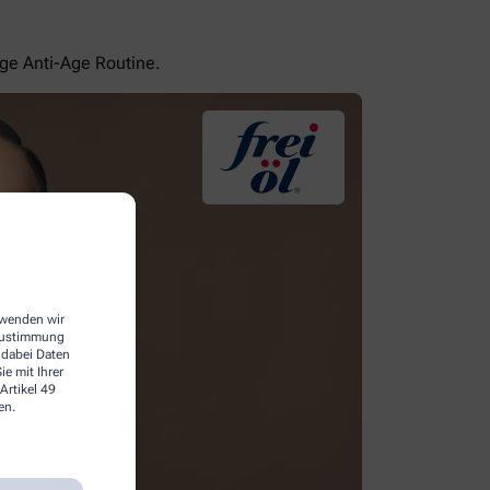
ige Anti-Age Routine.
erwenden wir
 Zustimmung
 dabei Daten
e mit Ihrer
Artikel 49
en.