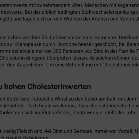
holesterinwerte mit zunehmendem Alter. Menschen mit sogenannt
fettwerte. Bei der erblich bedingten Stoffwechselerkrankung s
mg/dl) und lagert sich an den Wänden der Arterien und Venen a
ner schon vor dem 50. Lebensjahr an einer koronaren Herzkrank
 bis zur Menopause durch Hormone besser geschützt, bei ihnen 
mmt bei etwa einer von 300 Personen vor. Sind in der Familie F
Cholesterin dringend überprüfen lassen. Anzeichen können au
ber den Augenlidern. Um eine Behandlung mit Cholesterinsenk
zu hohen Cholesterinwerten
auch Butter oder fettreiche Wurst zu den Lebensmitteln mit dem 
lesterinfrei). Doch heute weiß man, dass cholesterinreiche Le
holesterin sich im Blut befindet, desto weniger stellt die Lebe
t wenig Fleisch und viel Obst und Gemüse immer von Vorteil.
ch zusätzlich belasten.