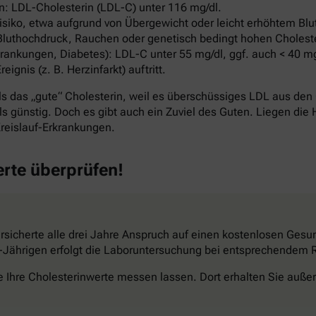
: LDL-Cholesterin (LDL-C) unter 116 mg/dl.
ko, etwa aufgrund von Übergewicht oder leicht erhöhtem Blut
Bluthochdruck, Rauchen oder genetisch bedingt hohen Cholest
ankungen, Diabetes): LDL-C unter 55 mg/dl, ggf. auch < 40 mg
nis (z. B. Herzinfarkt) auftritt.
s das „gute“ Cholesterin, weil es überschüssiges LDL aus den 
s günstig. Doch es gibt auch ein Zuviel des Guten. Liegen die 
reislauf-Erkrankungen.
erte überprüfen!
sicherte alle drei Jahre Anspruch auf einen kostenlosen Gesun
34-Jährigen erfolgt die Laboruntersuchung bei entsprechendem Ri
e Ihre Cholesterinwerte messen lassen. Dort erhalten Sie außer