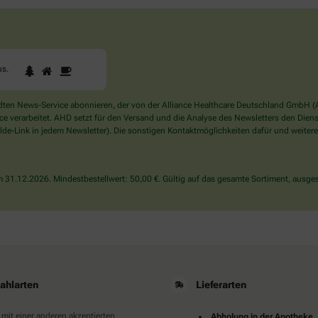
1
2
3
Sind
us
.
Sie
ein
Mensch?
en News-Service abonnieren, der von der Alliance Healthcare Deutschland GmbH (AH
Dann
verarbeitet. AHD setzt für den Versand und die Analyse des Newsletters den Dienstle
wählen
de-Link in jedem Newsletter). Die sonstigen Kontaktmöglichkeiten dafür und weitere
Sie
bitte
das
31.12.2026. Mindestbestellwert: 50,00 €. Gültig auf das gesamte Sortiment, ausges
Haus.
ahlarten
Lieferarten
 mit einer anderen akzeptierten
Abholung in der Apotheke