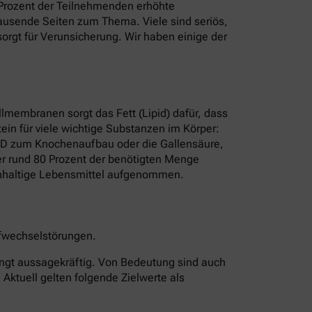
8 Prozent der Teilnehmenden erhöhte
t Tausende Seiten zum Thema. Viele sind seriös,
rgt für Verunsicherung. Wir haben einige der
ellmembranen sorgt das Fett (Lipid) dafür, dass
ein für viele wichtige Substanzen im Körper:
n D zum Knochenaufbau oder die Gallensäure,
rper rund 80 Prozent der benötigten Menge
erinhaltige Lebensmittel aufgenommen.
offwechselstörungen.
edingt aussagekräftig. Von Bedeutung sind auch
 Aktuell gelten folgende Zielwerte als