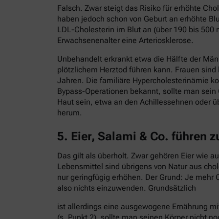
Falsch. Zwar steigt das Risiko für erhöhte C
haben jedoch schon von Geburt an erhöhte Blut
LDL-Cholesterin im Blut an (über 190 bis 500 
Erwachsenenalter eine Arteriosklerose.
Unbehandelt erkrankt etwa die Hälfte der Män
plötzlichem Herztod führen kann. Frauen sind
Jahren. Die familiäre Hypercholesterinämie ko
Bypass-Operationen bekannt, sollte man sein 
Haut sein, etwa an den Achillessehnen oder ü
herum.
5. Eier, Salami & Co. führen 
Das gilt als überholt. Zwar gehören Eier wie 
Lebensmittel sind übrigens von Natur aus cho
nur geringfügig erhöhen. Der Grund: Je mehr C
also nichts einzuwenden. Grundsätzlich
ist allerdings eine ausgewogene Ernährung mi
(s. Punkt 2), sollte man seinen Körper nicht no