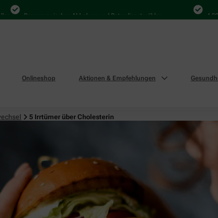
Bequem zwischen Abholung und Botendienst wählen
4.000 Mal 
Onlineshop
Aktionen & Empfehlungen
Gesundhe
wechsel
5 Irrtümer über Cholesterin