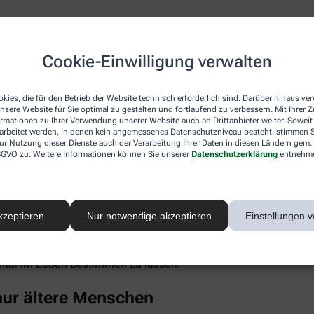
keine erhöhten Cholesterinwerte
Cookie-Einwilligung verwalten
ich ist, wähnt sich oft in Sicherheit, weil hohe Cholesterinwe
 die Blutfettwerte in die Höhe treiben. Dazu gehören auch Erk
kies, die für den Betrieb der Website technisch erforderlich sind. Darüber hinaus v
el, chronischer Stress, Alkoholkonsum und Medikamente wie K
nsere Website für Sie optimal zu gestalten und fortlaufend zu verbessern. Mit Ihrer
ormationen zu Ihrer Verwendung unserer Website auch an Drittanbieter weiter. Soweit
rarbeitet werden, in denen kein angemessenes Datenschutzniveau besteht, stimmen Si
ur Nutzung dieser Dienste auch der Verarbeitung Ihrer Daten in diesen Ländern gem. 
nti-Baby-Pille untersucht und bei jungen Frauen (14 bis 19 Jahr
 DSGVO zu. Weitere Informationen können Sie unserer
Datenschutzerklärung
entnehm
uch Punkt 4). Als großer Risikofaktor hat sich in den vergange
ebenfalls Cholesterin im Blut.
Eiweiß kann sich in der Gefäßwand ablagern, chronische Entz
kzeptieren
Nur notwendige akzeptieren
Einstellungen v
rte unter anderem mit einem deutlich gesteigerten Risiko für H
-Konzentration im Blut ist überwiegend genetisch bestimmt, ble
inem gesunden Lebensstil merklich senken (wenngleich Risiko
einmal im Leben bestimmen zu lassen.
 nur ältere Menschen