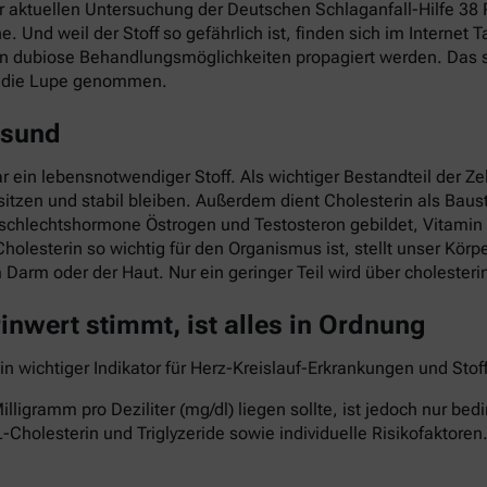
ner aktuellen Untersuchung der Deutschen Schlaganfall-Hilfe 3
he. Und weil der Stoff so gefährlich ist, finden sich im Interne
nn dubiose Behandlungsmöglichkeiten propagiert werden. Das so
r die Lupe genommen.
esund
ar ein lebensnotwendiger Stoff. Als wichtiger Bestandteil der Z
itzen und stabil bleiben. Außerdem dient Cholesterin als Baust
eschlechtshormone Östrogen und Testosteron gebildet, Vitami
Cholesterin so wichtig für den Organismus ist, stellt unser Kö
im Darm oder der Haut. Nur ein geringer Teil wird über cholest
nwert stimmt, ist alles in Ordnung
ein wichtiger Indikator für Herz-Kreislauf-Erkrankungen und St
lligramm pro Deziliter (mg/dl) liegen sollte, ist jedoch nur b
-Cholesterin und Triglyzeride sowie individuelle Risikofaktoren.