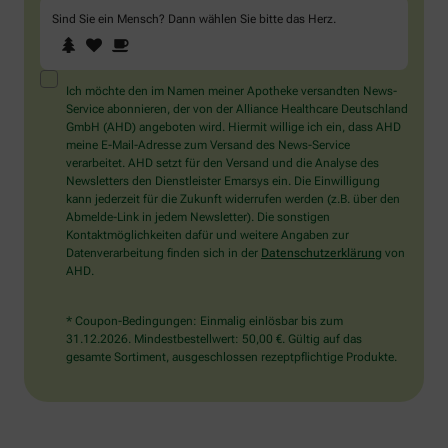
Sind Sie ein Mensch? Dann wählen Sie bitte
das Herz
.
1
2
3
Sind
Sie
ein
Mensch?
Ich möchte den im Namen meiner Apotheke versandten News-
Dann
Service abonnieren, der von der Alliance Healthcare Deutschland
wählen
GmbH (AHD) angeboten wird. Hiermit willige ich ein, dass AHD
Sie
meine E-Mail-Adresse zum Versand des News-Service
bitte
verarbeitet. AHD setzt für den Versand und die Analyse des
das
Newsletters den Dienstleister Emarsys ein. Die Einwilligung
Herz.
kann jederzeit für die Zukunft widerrufen werden (z.B. über den
Abmelde-Link in jedem Newsletter). Die sonstigen
Kontaktmöglichkeiten dafür und weitere Angaben zur
Datenverarbeitung finden sich in der
Datenschutzerklärung
von
AHD.
* Coupon-Bedingungen: Einmalig einlösbar bis zum
31.12.2026. Mindestbestellwert: 50,00 €. Gültig auf das
gesamte Sortiment, ausgeschlossen rezeptpflichtige Produkte.