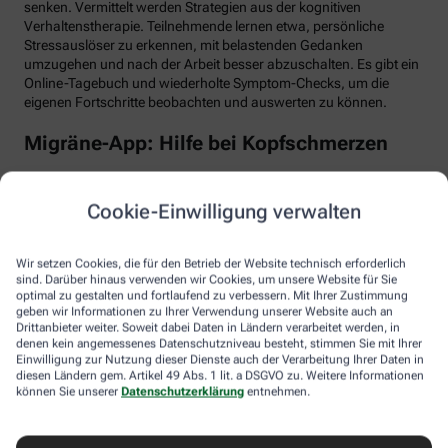
senken. Vermittelt werden Strategien aus der kognitiven
Verhaltenstherapie. Teilnehmende lernen etwa, persönliche
Stressauslöser zu erkennen, mit belastenden Gedanken
umzugehen und nach der Arbeit besser abzuschalten. Es gibt ein
Online-Tagebuch und wiederholte Symptom-Checks, um die
eigenen Fortschritte beobachten und auswerten zu können.
Migräne-App: Hilfe bei Kopfschmerzen
Schlaf, Ernährung, Bewegung, Stress … All das kann Einfluss auf
schmerzhafte Migräne-Attacken haben. Mit der Migräne-App der
Cookie-Einwilligung verwalten
renommierten Schmerzklinik Kiel lässt sich übersichtlich
festhalten, wann die Anfälle mit welchen Symptomen auftreten.
Das kann helfen, persönliche Muster zu erkennen und die
Wir setzen Cookies, die für den Betrieb der Website technisch erforderlich
Attacken besser zu behandeln, etwa durch den optimalen
sind. Darüber hinaus verwenden wir Cookies, um unsere Website für Sie
Einnahmezeitpunkt von Migräne-Medikamenten. Darüber hinaus
optimal zu gestalten und fortlaufend zu verbessern. Mit Ihrer Zustimmung
stellt die App viele nützliche Informationen zu Migräne bereit
geben wir Informationen zu Ihrer Verwendung unserer Website auch an
Drittanbieter weiter. Soweit dabei Daten in Ländern verarbeitet werden, in
sowie aktive Verfahren zur Entspannung und Stressbewältigung.
denen kein angemessenes Datenschutzniveau besteht, stimmen Sie mit Ihrer
Einwilligung zur Nutzung dieser Dienste auch der Verarbeitung Ihrer Daten in
Aimo gesund bewegt: Digitaler Personal
diesen Ländern gem. Artikel 49 Abs. 1 lit. a DSGVO zu. Weitere Informationen
Trainer
können Sie unserer
Datenschutzerklärung
entnehmen.
Trainings-Apps gibt es viele. Diese hier ist anders. Kern des