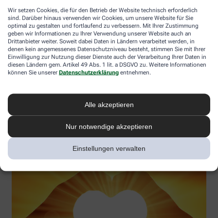
Wir setzen Cookies, die für den Betrieb der Website technisch erforderlich
sind. Darüber hinaus verwenden wir Cookies, um unsere Website für Sie
optimal zu gestalten und fortlaufend zu verbessern. Mit Ihrer Zustimmung
geben wir Informationen zu Ihrer Verwendung unserer Website auch an
Vitamin D – Möglichkeiten in der Prävention und
Drittanbieter weiter. Soweit dabei Daten in Ländern verarbeitet werden, in
Therapieergänzung
denen kein angemessenes Datenschutzniveau besteht, stimmen Sie mit Ihrer
Einwilligung zur Nutzung dieser Dienste auch der Verarbeitung Ihrer Daten in
Gesundheitswirkung verstehen und Vitamin-D-Mangel aktiv
diesen Ländern gem. Artikel 49 Abs. 1 lit. a DSGVO zu. Weitere Informationen
können Sie unserer
Datenschutzerklärung
entnehmen.
vorbeugen
Referentin:
Uta Simonsen
Termin:
03.11.2025
Alle akzeptieren
Jetzt anmelden
Nur notwendige akzeptieren
Einstellungen verwalten