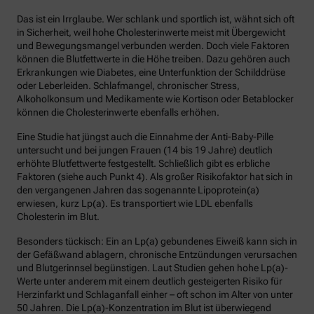
Das ist ein Irrglaube. Wer schlank und sportlich ist, wähnt sich oft
in Sicherheit, weil hohe Cholesterinwerte meist mit Übergewicht
und Bewegungsmangel verbunden werden. Doch viele Faktoren
können die Blutfettwerte in die Höhe treiben. Dazu gehören auch
Erkrankungen wie Diabetes, eine Unterfunktion der Schilddrüse
oder Leberleiden. Schlafmangel, chronischer Stress,
Alkoholkonsum und Medikamente wie Kortison oder Betablocker
können die Cholesterinwerte ebenfalls erhöhen.
Eine Studie hat jüngst auch die Einnahme der Anti-Baby-Pille
untersucht und bei jungen Frauen (14 bis 19 Jahre) deutlich
erhöhte Blutfettwerte festgestellt. Schließlich gibt es erbliche
Faktoren (siehe auch Punkt 4). Als großer Risikofaktor hat sich in
den vergangenen Jahren das sogenannte Lipoprotein(a)
erwiesen, kurz Lp(a). Es transportiert wie LDL ebenfalls
Cholesterin im Blut.
Besonders tückisch: Ein an Lp(a) gebundenes Eiweiß kann sich in
der Gefäßwand ablagern, chronische Entzündungen verursachen
und Blutgerinnsel begünstigen. Laut Studien gehen hohe Lp(a)-
Werte unter anderem mit einem deutlich gesteigerten Risiko für
Herzinfarkt und Schlaganfall einher – oft schon im Alter von unter
50 Jahren. Die Lp(a)-Konzentration im Blut ist überwiegend