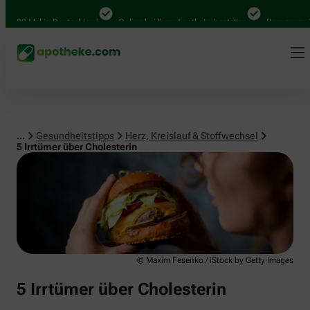
Herz, Kreislauf & Stoffwechsel
00 Mal in Deutschland
Online bei Ihrer Apotheke bestellen
Bequem zwischen
...
Gesundheitstipps
Herz, Kreislauf & Stoffwechsel
5 Irrtümer über Cholesterin
© Maxim Fesenko / iStock by Getty Images
5 Irrtümer über Cholesterin