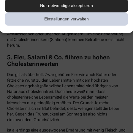
Nur notwendige akzeptieren
Hypercholesterinämie kommt bei etwa einer von 300 Personen
vor. Sind in der Familie Fälle von frühen Herzinfarkten, Stents oder
Bypass-Operationen bekannt, sollte man sein Cholesterin
Einstellungen verwalten
dringend überprüfen lassen. Anzeichen können auch gelbliche
Knötchen (Xanthome) unter der Haut sein, etwa an den
Achillessehnen oder über den Augenlidern. Um eine Behandlung
mit Cholesterinsenkern (Statinen) kommen Betroffene meist nicht
herum.
5. Eier, Salami & Co. führen zu hohen
Cholesterinwerten
Das gilt als überholt. Zwar gehören Eier wie auch Butter oder
fettreiche Wurst zu den Lebensmitteln mit dem höchsten
Cholesteringehalt (pflanzliche Lebensmittel sind übrigens von
Natur aus cholesterinfrei). Doch heute weiß man, dass
cholesterinreiche Lebensmittel die Werte bei den meisten
Menschen nur geringfügig erhöhen. Der Grund: Je mehr
Cholesterin sich im Blut befindet, desto weniger stellt die Leber
her. Gegen das Frühstücksei am Sonntag ist also nichts
einzuwenden. Grundsätzlich
ist allerdings eine ausgewogene Ernährung mit wenig Fleisch und