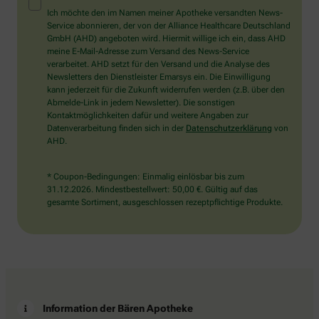
Mensch?
Ich möchte den im Namen meiner Apotheke versandten News-
Dann
Service abonnieren, der von der Alliance Healthcare Deutschland
wählen
GmbH (AHD) angeboten wird. Hiermit willige ich ein, dass AHD
Sie
meine E-Mail-Adresse zum Versand des News-Service
bitte
verarbeitet. AHD setzt für den Versand und die Analyse des
den
Newsletters den Dienstleister Emarsys ein. Die Einwilligung
Schlüssel.
kann jederzeit für die Zukunft widerrufen werden (z.B. über den
Abmelde-Link in jedem Newsletter). Die sonstigen
Kontaktmöglichkeiten dafür und weitere Angaben zur
Datenverarbeitung finden sich in der
Datenschutzerklärung
von
AHD.
* Coupon-Bedingungen: Einmalig einlösbar bis zum
31.12.2026. Mindestbestellwert: 50,00 €. Gültig auf das
gesamte Sortiment, ausgeschlossen rezeptpflichtige Produkte.
Information der Bären Apotheke