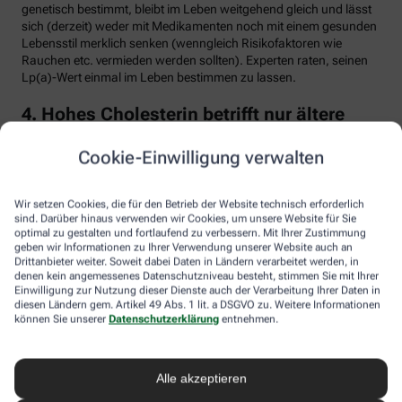
genetisch bestimmt, bleibt im Leben weitgehend gleich und lässt
sich (derzeit) weder mit Medikamenten noch mit einem gesunden
Lebensstil merklich senken (wenngleich Risikofaktoren wie
Rauchen etc. vermieden werden sollten). Experten raten, seinen
Lp(a)-Wert einmal im Leben bestimmen zu lassen.
4. Hohes Cholesterin betrifft nur ältere
Menschen
Cookie-Einwilligung verwalten
Falsch. Zwar steigt das Risiko für erhöhte Cholesterinwerte mit
zunehmendem Alter. Menschen mit sogenannter familiärer
Hypercholesterinämie (FH) haben jedoch schon von Geburt an
Wir setzen Cookies, die für den Betrieb der Website technisch erforderlich
erhöhte Blutfettwerte. Bei der erblich bedingten
sind. Darüber hinaus verwenden wir Cookies, um unsere Website für Sie
optimal zu gestalten und fortlaufend zu verbessern. Mit Ihrer Zustimmung
Stoffwechselerkrankung sammelt sich durch einen Gendefekt
geben wir Informationen zu Ihrer Verwendung unserer Website auch an
sehr viel LDL-Cholesterin im Blut an (über 190 bis 500 mg/dl) und
Drittanbieter weiter. Soweit dabei Daten in Ländern verarbeitet werden, in
lagert sich an den Wänden der Arterien und Venen ab. Betroffene
denen kein angemessenes Datenschutzniveau besteht, stimmen Sie mit Ihrer
entwickeln oft schon im jungen Erwachsenenalter eine
Einwilligung zur Nutzung dieser Dienste auch der Verarbeitung Ihrer Daten in
Arteriosklerose.
diesen Ländern gem. Artikel 49 Abs. 1 lit. a DSGVO zu. Weitere Informationen
können Sie unserer
Datenschutzerklärung
entnehmen.
Unbehandelt erkrankt etwa die Hälfte der Männer schon vor dem
50. Lebensjahr an einer koronaren Herzkrankheit (KHK), die zum
Herzinfarkt oder plötzlichem Herztod führen kann. Frauen sind
Alle akzeptieren
bis zur Menopause durch Hormone besser geschützt, bei ihnen
sind es rund 30 Prozent bis zum Alter von 60 Jahren. Die familiäre