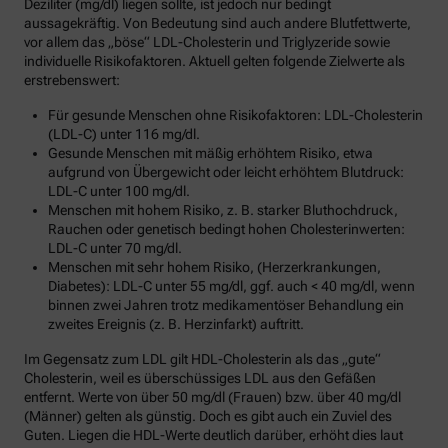
Deziliter (mg/dl) liegen sollte, ist jedoch nur bedingt
aussagekräftig. Von Bedeutung sind auch andere Blutfettwerte,
vor allem das „böse“ LDL-Cholesterin und Triglyzeride sowie
individuelle Risikofaktoren. Aktuell gelten folgende Zielwerte als
erstrebenswert:
Für gesunde Menschen ohne Risikofaktoren: LDL-Cholesterin
(LDL-C) unter 116 mg/dl.
Gesunde Menschen mit mäßig erhöhtem Risiko, etwa
aufgrund von Übergewicht oder leicht erhöhtem Blutdruck:
LDL-C unter 100 mg/dl.
Menschen mit hohem Risiko, z. B. starker Bluthochdruck,
Rauchen oder genetisch bedingt hohen Cholesterinwerten:
LDL-C unter 70 mg/dl.
Menschen mit sehr hohem Risiko, (Herzerkrankungen,
Diabetes): LDL-C unter 55 mg/dl, ggf. auch < 40 mg/dl, wenn
binnen zwei Jahren trotz medikamentöser Behandlung ein
zweites Ereignis (z. B. Herzinfarkt) auftritt.
Im Gegensatz zum LDL gilt HDL-Cholesterin als das „gute“
Cholesterin, weil es überschüssiges LDL aus den Gefäßen
entfernt. Werte von über 50 mg/dl (Frauen) bzw. über 40 mg/dl
(Männer) gelten als günstig. Doch es gibt auch ein Zuviel des
Guten. Liegen die HDL-Werte deutlich darüber, erhöht dies laut