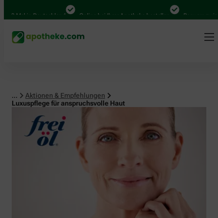
Mal in Deutschland
Online bei Ihrer Apotheke bestellen
Bequem zwischen A
...
Aktionen & Empfehlungen
Luxuspflege für anspruchsvolle Haut