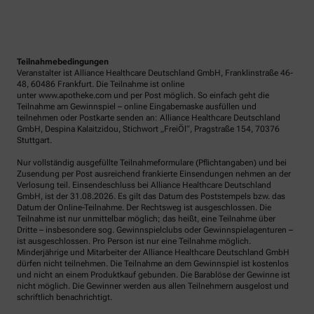
Teilnahmebedingungen
Veranstalter ist Alliance Healthcare Deutschland GmbH, Franklinstraße 46-
48, 60486 Frankfurt. Die Teilnahme ist online
unter www.apotheke.com und per Post möglich. So einfach geht die
Teilnahme am Gewinnspiel – online Eingabemaske ausfüllen und
teilnehmen oder Postkarte senden an: Alliance Healthcare Deutschland
GmbH, Despina Kalaitzidou, Stichwort „FreiÖl“, Pragstraße 154, 70376
Stuttgart.
Nur vollständig ausgefüllte Teilnahmeformulare (Pflichtangaben) und bei
Zusendung per Post ausreichend frankierte Einsendungen nehmen an der
Verlosung teil. Einsendeschluss bei Alliance Healthcare Deutschland
GmbH, ist der 31.08.2026. Es gilt das Datum des Poststempels bzw. das
Datum der Online-Teilnahme. Der Rechtsweg ist ausgeschlossen. Die
Teilnahme ist nur unmittelbar möglich; das heißt, eine Teilnahme über
Dritte – insbesondere sog. Gewinnspielclubs oder Gewinnspielagenturen –
ist ausgeschlossen. Pro Person ist nur eine Teilnahme möglich.
Minderjährige und Mitarbeiter der Alliance Healthcare Deutschland GmbH
dürfen nicht teilnehmen. Die Teilnahme an dem Gewinnspiel ist kostenlos
und nicht an einem Produktkauf gebunden. Die Barablöse der Gewinne ist
nicht möglich. Die Gewinner werden aus allen Teilnehmern ausgelost und
schriftlich benachrichtigt.