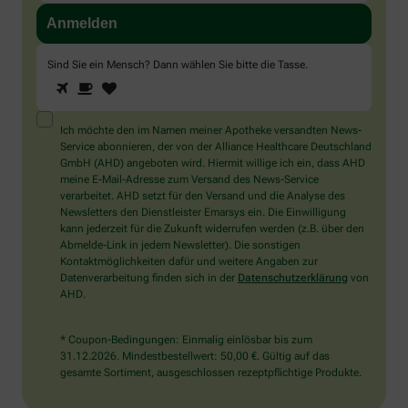
Sind Sie ein Mensch? Dann wählen Sie bitte
die Tasse
.
1
2
3
Sind
Sie
ein
Mensch?
Ich möchte den im Namen meiner Apotheke versandten News-
Dann
Service abonnieren, der von der Alliance Healthcare Deutschland
wählen
GmbH (AHD) angeboten wird. Hiermit willige ich ein, dass AHD
Sie
meine E-Mail-Adresse zum Versand des News-Service
bitte
verarbeitet. AHD setzt für den Versand und die Analyse des
die
Newsletters den Dienstleister Emarsys ein. Die Einwilligung
Tasse.
kann jederzeit für die Zukunft widerrufen werden (z.B. über den
Abmelde-Link in jedem Newsletter). Die sonstigen
Kontaktmöglichkeiten dafür und weitere Angaben zur
Datenverarbeitung finden sich in der
Datenschutzerklärung
von
AHD.
* Coupon-Bedingungen: Einmalig einlösbar bis zum
31.12.2026. Mindestbestellwert: 50,00 €. Gültig auf das
gesamte Sortiment, ausgeschlossen rezeptpflichtige Produkte.