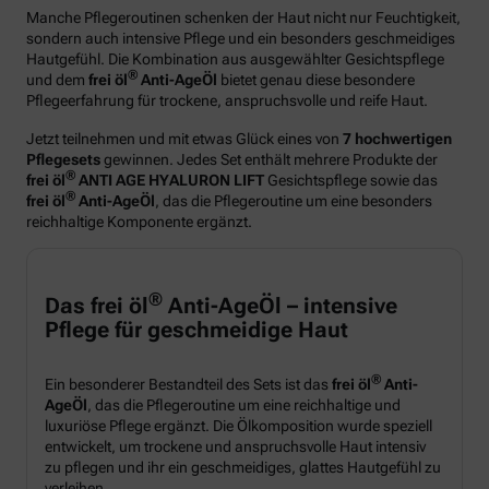
Manche Pflegeroutinen schenken der Haut nicht nur Feuchtigkeit,
sondern auch intensive Pflege und ein besonders geschmeidiges
Hautgefühl. Die Kombination aus ausgewählter Gesichtspflege
®
und dem
frei öl
Anti-AgeÖl
bietet genau diese besondere
Pflegeerfahrung für trockene, anspruchsvolle und reife Haut.
Jetzt teilnehmen und mit etwas Glück eines von
7 hochwertigen
Pflegesets
gewinnen. Jedes Set enthält mehrere Produkte der
®
frei öl
ANTI AGE HYALURON LIFT
Gesichtspflege sowie das
®
frei öl
Anti-AgeÖl
, das die Pflegeroutine um eine besonders
reichhaltige Komponente ergänzt.
®
Das frei öl
Anti-AgeÖl – intensive
Pflege für geschmeidige Haut
®
Ein besonderer Bestandteil des Sets ist das
frei öl
Anti-
AgeÖl
, das die Pflegeroutine um eine reichhaltige und
luxuriöse Pflege ergänzt. Die Ölkomposition wurde speziell
entwickelt, um trockene und anspruchsvolle Haut intensiv
zu pflegen und ihr ein geschmeidiges, glattes Hautgefühl zu
verleihen.