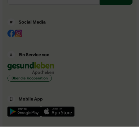
Social Media
Ein Service von
Über die Kooperation
Mobile App