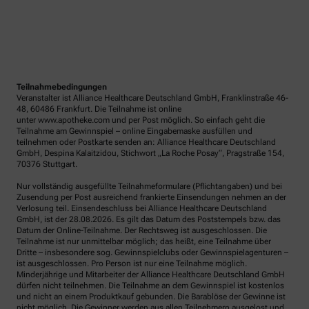
Teilnahmebedingungen
Veranstalter ist Alliance Healthcare Deutschland GmbH, Franklinstraße 46-
48, 60486 Frankfurt. Die Teilnahme ist online
unter www.apotheke.com und per Post möglich. So einfach geht die
Teilnahme am Gewinnspiel – online Eingabemaske ausfüllen und
teilnehmen oder Postkarte senden an: Alliance Healthcare Deutschland
GmbH, Despina Kalaitzidou, Stichwort „La Roche Posay“, Pragstraße 154,
70376 Stuttgart.
Nur vollständig ausgefüllte Teilnahmeformulare (Pflichtangaben) und bei
Zusendung per Post ausreichend frankierte Einsendungen nehmen an der
Verlosung teil. Einsendeschluss bei Alliance Healthcare Deutschland
GmbH, ist der 28.08.2026. Es gilt das Datum des Poststempels bzw. das
Datum der Online-Teilnahme. Der Rechtsweg ist ausgeschlossen. Die
Teilnahme ist nur unmittelbar möglich; das heißt, eine Teilnahme über
Dritte – insbesondere sog. Gewinnspielclubs oder Gewinnspielagenturen –
ist ausgeschlossen. Pro Person ist nur eine Teilnahme möglich.
Minderjährige und Mitarbeiter der Alliance Healthcare Deutschland GmbH
dürfen nicht teilnehmen. Die Teilnahme an dem Gewinnspiel ist kostenlos
und nicht an einem Produktkauf gebunden. Die Barablöse der Gewinne ist
nicht möglich. Die Gewinner werden aus allen Teilnehmern ausgelost und