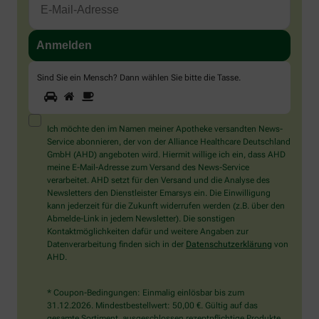
Sind Sie ein Mensch? Dann wählen Sie bitte
die Tasse
.
1
2
3
Sind
Sie
ein
Mensch?
Ich möchte den im Namen meiner Apotheke versandten News-
Dann
Service abonnieren, der von der Alliance Healthcare Deutschland
wählen
GmbH (AHD) angeboten wird. Hiermit willige ich ein, dass AHD
Sie
meine E-Mail-Adresse zum Versand des News-Service
bitte
verarbeitet. AHD setzt für den Versand und die Analyse des
die
Newsletters den Dienstleister Emarsys ein. Die Einwilligung
Tasse.
kann jederzeit für die Zukunft widerrufen werden (z.B. über den
Abmelde-Link in jedem Newsletter). Die sonstigen
Kontaktmöglichkeiten dafür und weitere Angaben zur
Datenverarbeitung finden sich in der
Datenschutzerklärung
von
AHD.
* Coupon-Bedingungen: Einmalig einlösbar bis zum
31.12.2026. Mindestbestellwert: 50,00 €. Gültig auf das
gesamte Sortiment, ausgeschlossen rezeptpflichtige Produkte.