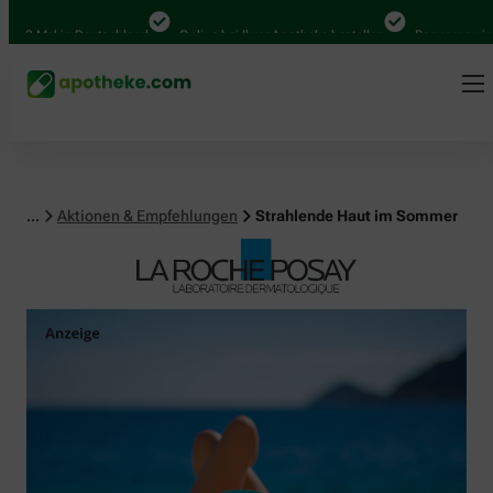
al in Deutschland
Online bei Ihrer Apotheke bestellen
Bequem zwischen Ab
...
Aktionen & Empfehlungen
Strahlende Haut im Sommer