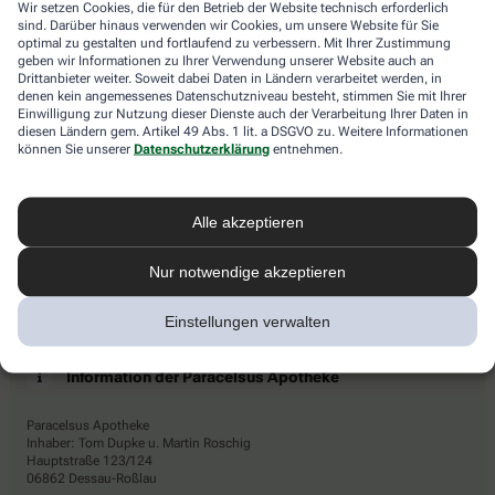
Wir setzen Cookies, die für den Betrieb der Website technisch erforderlich
den
Newsletters den Dienstleister Emarsys ein. Die Einwilligung
sind. Darüber hinaus verwenden wir Cookies, um unsere Website für Sie
LKW.
kann jederzeit für die Zukunft widerrufen werden (z.B. über den
optimal zu gestalten und fortlaufend zu verbessern. Mit Ihrer Zustimmung
Abmelde-Link in jedem Newsletter). Die sonstigen
geben wir Informationen zu Ihrer Verwendung unserer Website auch an
Kontaktmöglichkeiten dafür und weitere Angaben zur
Drittanbieter weiter. Soweit dabei Daten in Ländern verarbeitet werden, in
denen kein angemessenes Datenschutzniveau besteht, stimmen Sie mit Ihrer
Datenverarbeitung finden sich in der
Datenschutzerklärung
von
Einwilligung zur Nutzung dieser Dienste auch der Verarbeitung Ihrer Daten in
AHD.
diesen Ländern gem. Artikel 49 Abs. 1 lit. a DSGVO zu. Weitere Informationen
können Sie unserer
Datenschutzerklärung
entnehmen.
* Coupon-Bedingungen: Einmalig einlösbar bis zum
31.12.2026. Mindestbestellwert: 50,00 €. Gültig auf das
gesamte Sortiment, ausgeschlossen rezeptpflichtige Produkte.
Alle akzeptieren
Nur notwendige akzeptieren
Einstellungen verwalten
Information der Paracelsus Apotheke
Paracelsus Apotheke
Inhaber: Tom Dupke u. Martin Roschig
Hauptstraße 123/124
06862 Dessau-Roßlau