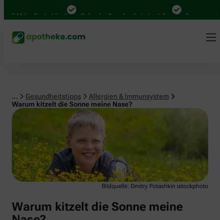
Allergien & Immunsystem
000 Mal in Deutschland
Online bei Ihrer Apotheke bestellen
Bequem zwisch
...
Gesundheitstipps
Allergien & Immunsystem
Warum kitzelt die Sonne meine Nase?
Bildquelle: Dmitry Potashkin istockphoto
Warum kitzelt die Sonne meine
Nase?