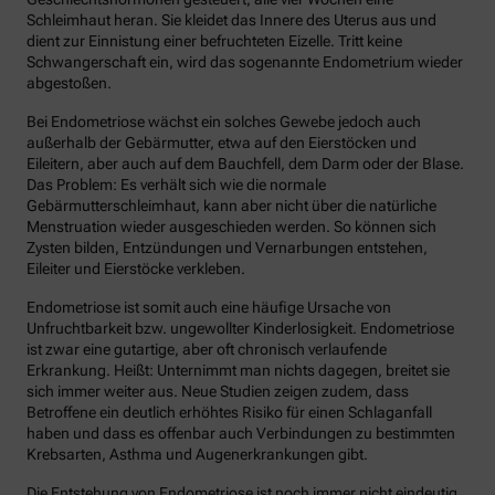
Schleimhaut heran. Sie kleidet das Innere des Uterus aus und
dient zur Einnistung einer befruchteten Eizelle. Tritt keine
Schwangerschaft ein, wird das sogenannte Endometrium wieder
abgestoßen.
Bei Endometriose wächst ein solches Gewebe jedoch auch
außerhalb der Gebärmutter, etwa auf den Eierstöcken und
Eileitern, aber auch auf dem Bauchfell, dem Darm oder der Blase.
Das Problem: Es verhält sich wie die normale
Gebärmutterschleimhaut, kann aber nicht über die natürliche
Menstruation wieder ausgeschieden werden. So können sich
Zysten bilden, Entzündungen und Vernarbungen entstehen,
Eileiter und Eierstöcke verkleben.
Endometriose ist somit auch eine häufige Ursache von
Unfruchtbarkeit bzw. ungewollter Kinderlosigkeit. Endometriose
ist zwar eine gutartige, aber oft chronisch verlaufende
Erkrankung. Heißt: Unternimmt man nichts dagegen, breitet sie
sich immer weiter aus. Neue Studien zeigen zudem, dass
Betroffene ein deutlich erhöhtes Risiko für einen Schlaganfall
haben und dass es offenbar auch Verbindungen zu bestimmten
Krebsarten, Asthma und Augenerkrankungen gibt.
Die Entstehung von Endometriose ist noch immer nicht eindeutig