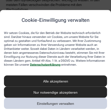
meisten Fällen verschwinden die Probleme mit den
Wechseljahren.
Voraussetzung für eine erfolgreiche Behandlung ist allerdings
Cookie-Einwilligung verwalten
immer, dass die Endometriose auch als solche erkannt wird.
Regelmäßig heftige Regelschmerzen sollten Frauen deshalb ernst
nehmen und ärztlich abklären lassen. Und sich auf keinen Fall
Wir setzen Cookies, die für den Betrieb der Website technisch erforderlich
einreden lassen, sie seien normal.
sind. Darüber hinaus verwenden wir Cookies, um unsere Website für Sie
optimal zu gestalten und fortlaufend zu verbessern. Mit Ihrer Zustimmung
geben wir Informationen zu Ihrer Verwendung unserer Website auch an
Drittanbieter weiter. Soweit dabei Daten in Ländern verarbeitet werden, in
denen kein angemessenes Datenschutzniveau besteht, stimmen Sie mit Ihrer
Einwilligung zur Nutzung dieser Dienste auch der Verarbeitung Ihrer Daten in
diesen Ländern gem. Artikel 49 Abs. 1 lit. a DSGVO zu. Weitere Informationen
können Sie unserer
Datenschutzerklärung
entnehmen.
Alle akzeptieren
Melden Sie sich hier an und sichern Sie
Nur notwendige akzeptieren
sich Ihren 10% Gutschein* für unsere
Apotheke
Einstellungen verwalten