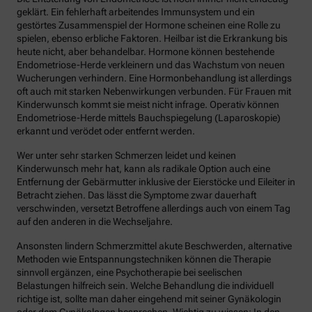
geklärt. Ein fehlerhaft arbeitendes Immunsystem und ein
gestörtes Zusammenspiel der Hormone scheinen eine Rolle zu
spielen, ebenso erbliche Faktoren. Heilbar ist die Erkrankung bis
heute nicht, aber behandelbar. Hormone können bestehende
Endometriose-Herde verkleinern und das Wachstum von neuen
Wucherungen verhindern. Eine Hormonbehandlung ist allerdings
oft auch mit starken Nebenwirkungen verbunden. Für Frauen mit
Kinderwunsch kommt sie meist nicht infrage. Operativ können
Endometriose-Herde mittels Bauchspiegelung (Laparoskopie)
erkannt und verödet oder entfernt werden.
Wer unter sehr starken Schmerzen leidet und keinen
Kinderwunsch mehr hat, kann als radikale Option auch eine
Entfernung der Gebärmutter inklusive der Eierstöcke und Eileiter in
Betracht ziehen. Das lässt die Symptome zwar dauerhaft
verschwinden, versetzt Betroffene allerdings auch von einem Tag
auf den anderen in die Wechseljahre.
Ansonsten lindern Schmerzmittel akute Beschwerden, alternative
Methoden wie Entspannungstechniken können die Therapie
sinnvoll ergänzen, eine Psychotherapie bei seelischen
Belastungen hilfreich sein. Welche Behandlung die individuell
richtige ist, sollte man daher eingehend mit seiner Gynäkologin
oder dem Gynäkologen besprechen. Wichtig zu wissen: In den