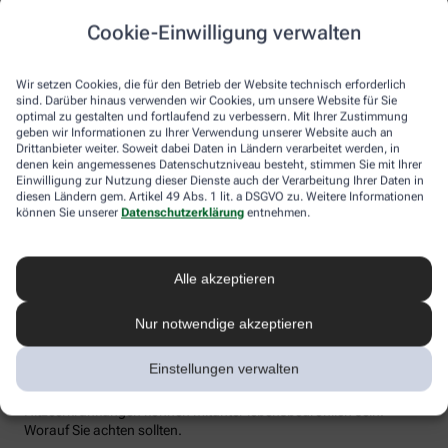
Flüssigkeitsverlust durch Schwitzen auszugleichen. Der ist im
Cookie-Einwilligung verwalten
Sommer nämlich oft doppelt so hoch wie bei moderaten
Temperaturen. Trinken wir zu wenig, sind Kopfschmerzen und
Konzentrationsprobleme meist die Folge.
Wir setzen Cookies, die für den Betrieb der Website technisch erforderlich
sind. Darüber hinaus verwenden wir Cookies, um unsere Website für Sie
Weniger bekannt ist, dass ein Flüssigkeitsmangel auch anderen
optimal zu gestalten und fortlaufend zu verbessern. Mit Ihrer Zustimmung
Organen zusetzt. So kann Hitzestress auch ernsthaft die Nieren
geben wir Informationen zu Ihrer Verwendung unserer Website auch an
schädigen – und zwar nachhaltig und auch bei gesunden
Drittanbieter weiter. Soweit dabei Daten in Ländern verarbeitet werden, in
Menschen. Als Faustregel gilt: Zwei bis drei Liter täglich sollten es
denen kein angemessenes Datenschutzniveau besteht, stimmen Sie mit Ihrer
sein. Die besten Durstlöscher: Mineralwasser, ungesüßte Kräuter-
Einwilligung zur Nutzung dieser Dienste auch der Verarbeitung Ihrer Daten in
diesen Ländern gem. Artikel 49 Abs. 1 lit. a DSGVO zu. Weitere Informationen
und Früchtetees oder verdünnte Säfte. Auch wasserreiches Obst
können Sie unserer
Datenschutzerklärung
entnehmen.
und Gemüse wie Melonen, Gurken oder Tomaten kann
Flüssigkeitsverluste ausgleichen. Bei Herz-Kreislauf- oder
Nierenerkrankungen sollte man die Trinkmenge ärztlich
besprechen.
Alle akzeptieren
Sonnenstich, Hitzeerschöpfung und
Nur notwendige akzeptieren
Hitzschlag: Was ist das eigentlich?
Einstellungen verwalten
Der lange Strandtag in der Sonne, der anstrengende Sport bei 30
Grad oder einfach nur die drückende Hitze in der Stadt:
Hitzeerkrankungen können mitunter lebensbedrohlich sein.
Worauf Sie achten sollten.