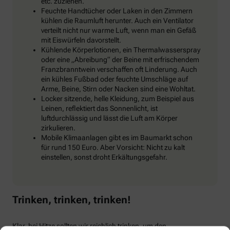
etc. zuziehen.
Feuchte Handtücher oder Laken in den Zimmern
kühlen die Raumluft herunter. Auch ein Ventilator
verteilt nicht nur warme Luft, wenn man ein Gefäß
mit Eiswürfeln davorstellt.
Kühlende Körperlotionen, ein Thermalwasserspray
oder eine „Abreibung“ der Beine mit erfrischendem
Franzbranntwein verschaffen oft Linderung. Auch
ein kühles Fußbad oder feuchte Umschläge auf
Arme, Beine, Stirn oder Nacken sind eine Wohltat.
Locker sitzende, helle Kleidung, zum Beispiel aus
Leinen, reflektiert das Sonnenlicht, ist
luftdurchlässig und lässt die Luft am Körper
zirkulieren.
Mobile Klimaanlagen gibt es im Baumarkt schon
für rund 150 Euro. Aber Vorsicht: Nicht zu kalt
einstellen, sonst droht Erkältungsgefahr.
Trinken, trinken, trinken!
Klar, bei Hitze sollten wir reichlich trinken, um den