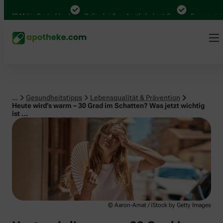
Lebensqualität & Prävention
00 Mal in Deutschland
Online bei Ihrer Apotheke bestellen
Bequem zwische
...
Gesundheitstipps
Lebensqualität & Prävention
Heute wird’s warm – 30 Grad im Schatten? Was jetzt wichtig
ist …
© Aaron-Amat / iStock by Getty Images