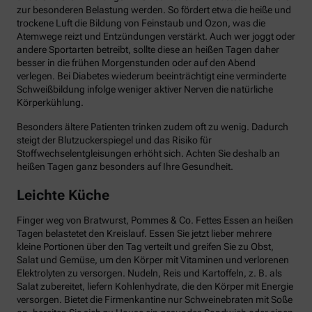
zur besonderen Belastung werden. So fördert etwa die heiße und
trockene Luft die Bildung von Feinstaub und Ozon, was die
Atemwege reizt und Entzündungen verstärkt. Auch wer joggt oder
andere Sportarten betreibt, sollte diese an heißen Tagen daher
besser in die frühen Morgenstunden oder auf den Abend
verlegen. Bei Diabetes wiederum beeinträchtigt eine verminderte
Schweißbildung infolge weniger aktiver Nerven die natürliche
Körperkühlung.
Besonders ältere Patienten trinken zudem oft zu wenig. Dadurch
steigt der Blutzuckerspiegel und das Risiko für
Stoffwechselentgleisungen erhöht sich. Achten Sie deshalb an
heißen Tagen ganz besonders auf Ihre Gesundheit.
Leichte Küche
Finger weg von Bratwurst, Pommes & Co. Fettes Essen an heißen
Tagen belastetet den Kreislauf. Essen Sie jetzt lieber mehrere
kleine Portionen über den Tag verteilt und greifen Sie zu Obst,
Salat und Gemüse, um den Körper mit Vitaminen und verlorenen
Elektrolyten zu versorgen. Nudeln, Reis und Kartoffeln, z. B. als
Salat zubereitet, liefern Kohlenhydrate, die den Körper mit Energie
versorgen. Bietet die Firmenkantine nur Schweinebraten mit Soße