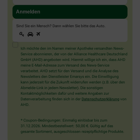
Sind Sie ein Mensch? Dann wählen Sie bitte
das Auto
.
1
2
3
Sind
Sie
ein
Mensch?
Ich möchte den im Namen meiner Apotheke versandten News-
Dann
Service abonnieren, der von der Alliance Healthcare Deutschland
wählen
GmbH (AHD) angeboten wird. Hiermit willige ich ein, dass AHD
Sie
meine E-Mail-Adresse zum Versand des News-Service
bitte
verarbeitet. AHD setzt für den Versand und die Analyse des
das
Newsletters den Dienstleister Emarsys ein. Die Einwilligung
Auto.
kann jederzeit für die Zukunft widerrufen werden (z.B. über den
Abmelde-Link in jedem Newsletter). Die sonstigen
Kontaktmöglichkeiten dafür und weitere Angaben zur
Datenverarbeitung finden sich in der
Datenschutzerklärung
von
AHD.
* Coupon-Bedingungen: Einmalig einlösbar bis zum
31.12.2026. Mindestbestellwert: 50,00 €. Gültig auf das
gesamte Sortiment, ausgeschlossen rezeptpflichtige Produkte.