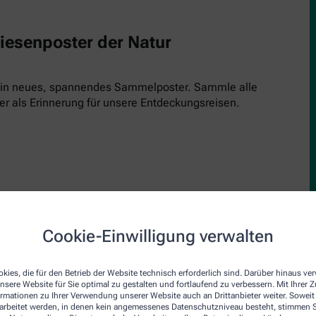
Riesenposter der Natur
 ein neues, spannendes Sammelposter. Sammle alle
er als Erinnerung für unsere Entdeckungsreisen.
Cookie-Einwilligung verwalten
upe
den Inspektor! Einfach kostenlos runterladen, ausdrucken und 
kies, die für den Betrieb der Website technisch erforderlich sind. Darüber hinaus v
nsere Website für Sie optimal zu gestalten und fortlaufend zu verbessern. Mit Ihrer
inde und schau genau hin. Jede Ausgabe bringt einen neuen Insp
ormationen zu Ihrer Verwendung unserer Website auch an Drittanbieter weiter. Soweit
rarbeitet werden, in denen kein angemessenes Datenschutzniveau besteht, stimmen Si