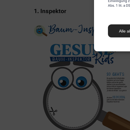
Einwilligung z
Abs. 1 lit. a
1. Inspektor
Alle a