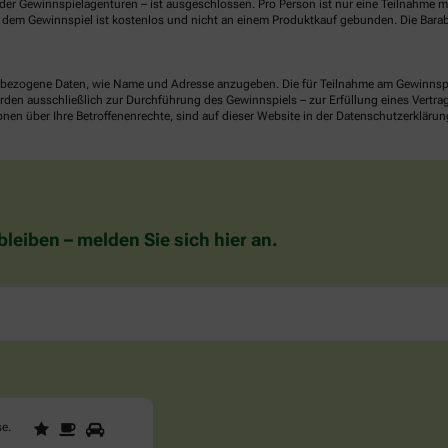
er Gewinnspielagenturen – ist ausgeschlossen. Pro Person ist nur eine Teilnahme mö
dem Gewinnspiel ist kostenlos und nicht an einem Produktkauf gebunden. Die Barab
ezogene Daten, wie Name und Adresse anzugeben. Die für Teilnahme am Gewinnspiel 
n ausschließlich zur Durchführung des Gewinnspiels – zur Erfüllung eines Vertrages
nen über Ihre Betroffenenrechte, sind auf dieser Website in der Datenschutzerklärun
eiben – melden Sie sich hier an.
1
2
3
Sind
se
.
Sie