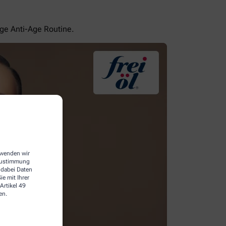
ige Anti-Age Routine.
erwenden wir
 Zustimmung
 dabei Daten
e mit Ihrer
Artikel 49
en.