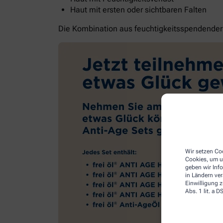
Haut mit ersten oder sichtbaren Falten
Die Kombination aus feuchtigkeitsspendender G
Wir setzen Coo
Cookies, um u
geben wir Inf
in Ländern ve
Einwilligung z
Abs. 1 lit. a