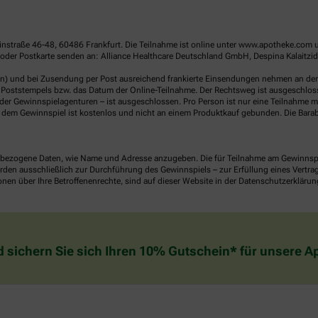
linstraße 46-48, 60486 Frankfurt. Die Teilnahme ist online unter www.apotheke.com 
der Postkarte senden an: Alliance Healthcare Deutschland GmbH, Despina Kalaitzidou
en) und bei Zusendung per Post ausreichend frankierte Einsendungen nehmen an der V
Poststempels bzw. das Datum der Online-Teilnahme. Der Rechtsweg ist ausgeschlossen
er Gewinnspielagenturen – ist ausgeschlossen. Pro Person ist nur eine Teilnahme mö
dem Gewinnspiel ist kostenlos und nicht an einem Produktkauf gebunden. Die Barab
ezogene Daten, wie Name und Adresse anzugeben. Die für Teilnahme am Gewinnspiel 
n ausschließlich zur Durchführung des Gewinnspiels – zur Erfüllung eines Vertrages
nen über Ihre Betroffenenrechte, sind auf dieser Website in der Datenschutzerklärun
d sichern Sie sich Ihren 10% Gutschein* für unsere 