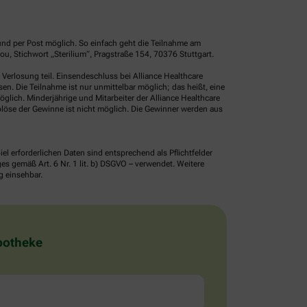
und per Post möglich. So einfach geht die Teilnahme am
, Stichwort „Sterilium“, Pragstraße 154, 70376 Stuttgart.
erlosung teil. Einsendeschluss bei Alliance Healthcare
. Die Teilnahme ist nur unmittelbar möglich; das heißt, eine
glich. Minderjährige und Mitarbeiter der Alliance Healthcare
löse der Gewinne ist nicht möglich. Die Gewinner werden aus
erforderlichen Daten sind entsprechend als Pflichtfelder
 gemäß Art. 6 Nr. 1 lit. b) DSGVO – verwendet. Weitere
g einsehbar.
Apotheke