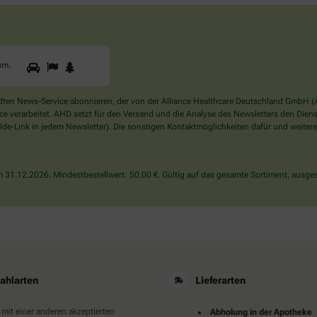
1
2
3
Sind
um
.
Sie
ein
Mensch?
en News-Service abonnieren, der von der Alliance Healthcare Deutschland GmbH (AH
Dann
verarbeitet. AHD setzt für den Versand und die Analyse des Newsletters den Dienstle
wählen
de-Link in jedem Newsletter). Die sonstigen Kontaktmöglichkeiten dafür und weitere
Sie
bitte
den
31.12.2026. Mindestbestellwert: 50,00 €. Gültig auf das gesamte Sortiment, ausges
Baum.
ahlarten
Lieferarten
 mit einer anderen akzeptierten
Abholung in der Apotheke