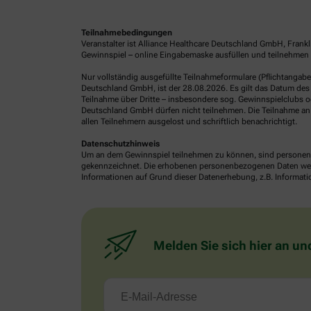
Teilnahmebedingungen
Veranstalter ist Alliance Healthcare Deutschland GmbH, Frank
Gewinnspiel – online Eingabemaske ausfüllen und teilnehmen o
Nur vollständig ausgefüllte Teilnahmeformulare (Pflichtangab
Deutschland GmbH, ist der 28.08.2026. Es gilt das Datum des 
Teilnahme über Dritte – insbesondere sog. Gewinnspielclubs od
Deutschland GmbH dürfen nicht teilnehmen. Die Teilnahme an 
allen Teilnehmern ausgelost und schriftlich benachrichtigt.
Datenschutzhinweis
Um an dem Gewinnspiel teilnehmen zu können, sind personenb
gekennzeichnet. Die erhobenen personenbezogenen Daten werde
Informationen auf Grund dieser Datenerhebung, z.B. Informatio
Melden Sie sich hier an un