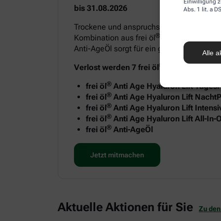
Einwilligung z
bis 31.08.2026
Abs. 1 lit. a
Trockene und anspruchsvolle Haut benötigt
®
Kombination aus frei öl
Anti Age Hyaluron
Anti-AgeÖl sorgt für ein geschmeidiges H
Alle a
®
Verlost werden 7 frei öl
Anti-Age Sets m
®
frei öl
Anti Age Hyaluron Lift Tages
®
frei öl
Anti Age Hyaluron Lift NachtP
®
frei öl
Anti Age Hyaluron Lift Intens
®
frei öl
Anti Age Hyaluron Lift All-In
®
frei öl
Anti-AgeÖl
Jetzt mitmachen
Aktuelle Aktionen für Sie
Zu den