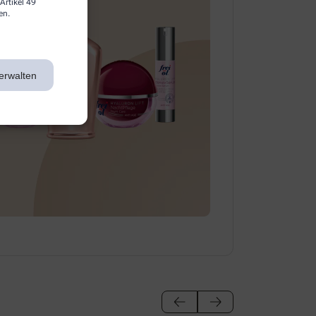
Artikel 49
en.
erwalten