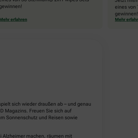
Jetzt mit
gewinnen!
eines von 
gewinnen!
Mehr erfahren
Mehr erfah
!
pielt sich wieder draußen ab – und genau
 Magazins. Freuen Sie sich auf
d um Sonnenschutz und Reisen sowie
ei Alzheimer machen, räumen mit