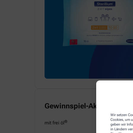
Gewinnspiel-Aktion
Wir setzen Coo
Cookies, um u
®
mit frei öl
geben wir Inf
in Ländern ve