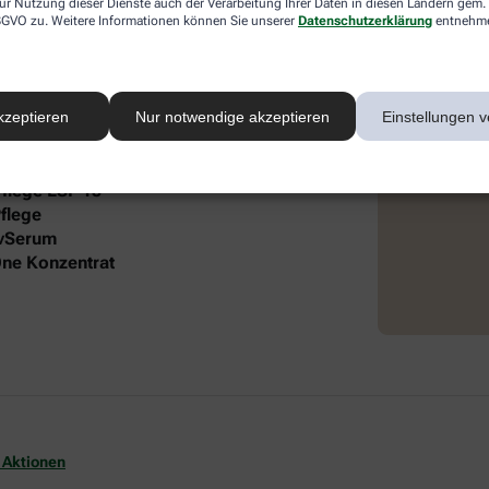
ur Nutzung dieser Dienste auch der Verarbeitung Ihrer Daten in diesen Ländern gem. 
 DSGVO zu. Weitere Informationen können Sie unserer
Datenschutzerklärung
entnehm
 intensive Pflege und Feuchtigkeit. Die
®
 Lift Gesichtspflege und dem frei öl
autgefühl und gepflegte Ausstrahlung.
kzeptieren
Nur notwendige akzeptieren
Einstellungen v
it folgendem Inhalt:
Pflege LSF 15
flege
ivSerum
-One Konzentrat
 Aktionen