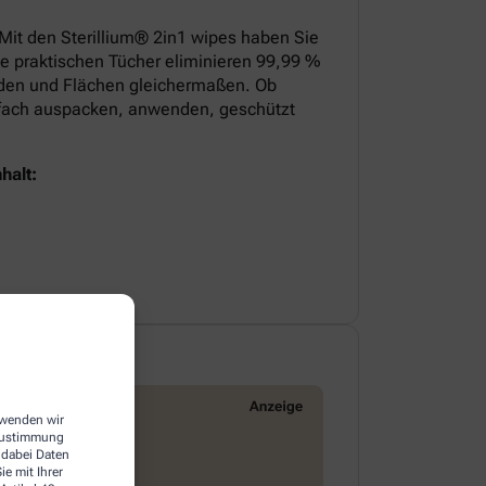
 Mit den Sterillium® 2in1 wipes haben Sie
ie praktischen Tücher eliminieren 99,99 %
nden und Flächen gleichermaßen. Ob
infach auspacken, anwenden, geschützt
halt:
erwenden wir
 Zustimmung
 dabei Daten
e mit Ihrer