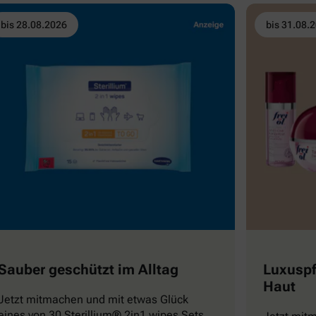
bis 28.08.2026
bis 31.08.
Sauber geschützt im Alltag
Luxuspf
Haut
Jetzt mitmachen und mit etwas Glück
eines von 30 Sterillium® 2in1 wipes Sets