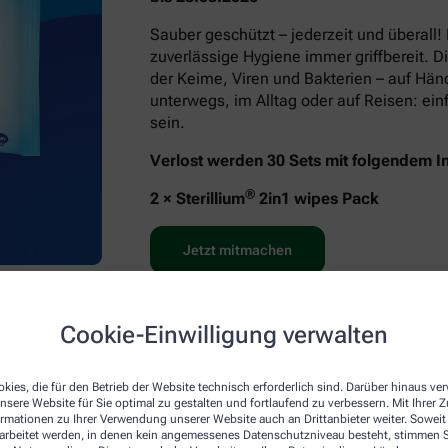
Sauber geschützt – jederzeit und überall!
zuverlässige Hygiene immer griffbereit. D
der Keime, Viren und Bakterien – auf Hä
unterwegs, im Alltag oder auf Reisen: e
sein.
Verlost werden 30 Sets mit folgendem In
®
2 × Sterillium
2in1 wipes Pack
Jetzt mitmachen
Cookie-Einwilligung verwalten
kies, die für den Betrieb der Website technisch erforderlich sind. Darüber hinaus v
nsere Website für Sie optimal zu gestalten und fortlaufend zu verbessern. Mit Ihrer
ormationen zu Ihrer Verwendung unserer Website auch an Drittanbieter weiter. Soweit
rarbeitet werden, in denen kein angemessenes Datenschutzniveau besteht, stimmen Si