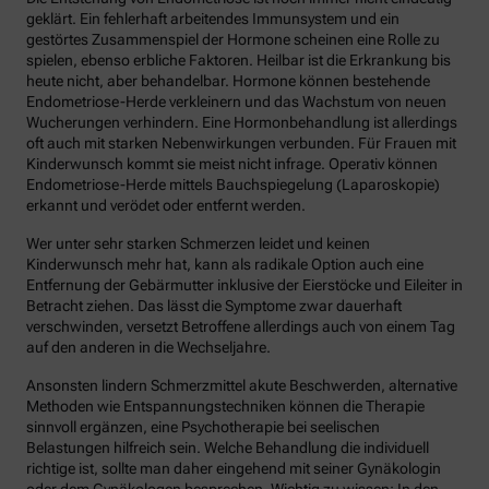
geklärt. Ein fehlerhaft arbeitendes Immunsystem und ein
gestörtes Zusammenspiel der Hormone scheinen eine Rolle zu
spielen, ebenso erbliche Faktoren. Heilbar ist die Erkrankung bis
heute nicht, aber behandelbar. Hormone können bestehende
Endometriose-Herde verkleinern und das Wachstum von neuen
Wucherungen verhindern. Eine Hormonbehandlung ist allerdings
oft auch mit starken Nebenwirkungen verbunden. Für Frauen mit
Kinderwunsch kommt sie meist nicht infrage. Operativ können
Endometriose-Herde mittels Bauchspiegelung (Laparoskopie)
erkannt und verödet oder entfernt werden.
Wer unter sehr starken Schmerzen leidet und keinen
Kinderwunsch mehr hat, kann als radikale Option auch eine
Entfernung der Gebärmutter inklusive der Eierstöcke und Eileiter in
Betracht ziehen. Das lässt die Symptome zwar dauerhaft
verschwinden, versetzt Betroffene allerdings auch von einem Tag
auf den anderen in die Wechseljahre.
Ansonsten lindern Schmerzmittel akute Beschwerden, alternative
Methoden wie Entspannungstechniken können die Therapie
sinnvoll ergänzen, eine Psychotherapie bei seelischen
Belastungen hilfreich sein. Welche Behandlung die individuell
richtige ist, sollte man daher eingehend mit seiner Gynäkologin
oder dem Gynäkologen besprechen. Wichtig zu wissen: In den