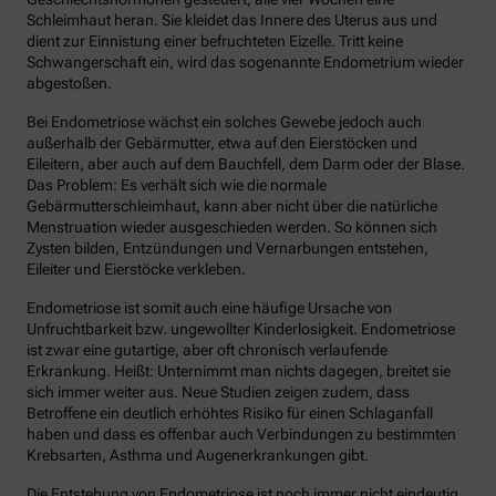
Schleimhaut heran. Sie kleidet das Innere des Uterus aus und
dient zur Einnistung einer befruchteten Eizelle. Tritt keine
Schwangerschaft ein, wird das sogenannte Endometrium wieder
abgestoßen.
Bei Endometriose wächst ein solches Gewebe jedoch auch
außerhalb der Gebärmutter, etwa auf den Eierstöcken und
Eileitern, aber auch auf dem Bauchfell, dem Darm oder der Blase.
Das Problem: Es verhält sich wie die normale
Gebärmutterschleimhaut, kann aber nicht über die natürliche
Menstruation wieder ausgeschieden werden. So können sich
Zysten bilden, Entzündungen und Vernarbungen entstehen,
Eileiter und Eierstöcke verkleben.
Endometriose ist somit auch eine häufige Ursache von
Unfruchtbarkeit bzw. ungewollter Kinderlosigkeit. Endometriose
ist zwar eine gutartige, aber oft chronisch verlaufende
Erkrankung. Heißt: Unternimmt man nichts dagegen, breitet sie
sich immer weiter aus. Neue Studien zeigen zudem, dass
Betroffene ein deutlich erhöhtes Risiko für einen Schlaganfall
haben und dass es offenbar auch Verbindungen zu bestimmten
Krebsarten, Asthma und Augenerkrankungen gibt.
Die Entstehung von Endometriose ist noch immer nicht eindeutig