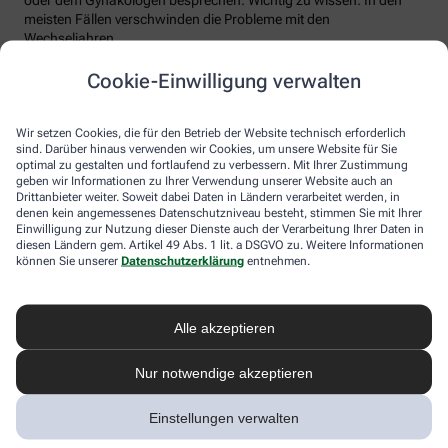
meisten Fällen verschwinden die Probleme mit den
Wechseljahren.
Voraussetzung für eine erfolgreiche Behandlung ist allerdings
Cookie-Einwilligung verwalten
immer, dass die Endometriose auch als solche erkannt wird.
Regelmäßig heftige Regelschmerzen sollten Frauen deshalb ernst
nehmen und ärztlich abklären lassen. Und sich auf keinen Fall
Wir setzen Cookies, die für den Betrieb der Website technisch erforderlich
einreden lassen, sie seien normal.
sind. Darüber hinaus verwenden wir Cookies, um unsere Website für Sie
optimal zu gestalten und fortlaufend zu verbessern. Mit Ihrer Zustimmung
geben wir Informationen zu Ihrer Verwendung unserer Website auch an
Drittanbieter weiter. Soweit dabei Daten in Ländern verarbeitet werden, in
denen kein angemessenes Datenschutzniveau besteht, stimmen Sie mit Ihrer
Einwilligung zur Nutzung dieser Dienste auch der Verarbeitung Ihrer Daten in
diesen Ländern gem. Artikel 49 Abs. 1 lit. a DSGVO zu. Weitere Informationen
können Sie unserer
Datenschutzerklärung
entnehmen.
Alle akzeptieren
Melden Sie sich hier an und sichern Sie
Nur notwendige akzeptieren
sich Ihren 10% Gutschein* für unsere
Apotheke
Einstellungen verwalten