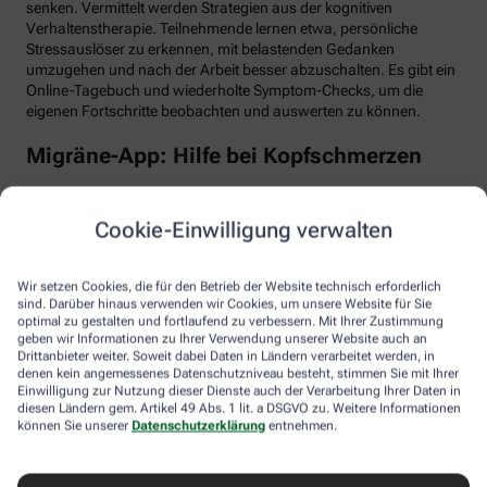
senken. Vermittelt werden Strategien aus der kognitiven
Verhaltenstherapie. Teilnehmende lernen etwa, persönliche
Stressauslöser zu erkennen, mit belastenden Gedanken
umzugehen und nach der Arbeit besser abzuschalten. Es gibt ein
Online-Tagebuch und wiederholte Symptom-Checks, um die
eigenen Fortschritte beobachten und auswerten zu können.
Migräne-App: Hilfe bei Kopfschmerzen
Schlaf, Ernährung, Bewegung, Stress … All das kann Einfluss auf
schmerzhafte Migräne-Attacken haben. Mit der Migräne-App der
Cookie-Einwilligung verwalten
renommierten Schmerzklinik Kiel lässt sich übersichtlich
festhalten, wann die Anfälle mit welchen Symptomen auftreten.
Das kann helfen, persönliche Muster zu erkennen und die
Wir setzen Cookies, die für den Betrieb der Website technisch erforderlich
Attacken besser zu behandeln, etwa durch den optimalen
sind. Darüber hinaus verwenden wir Cookies, um unsere Website für Sie
Einnahmezeitpunkt von Migräne-Medikamenten. Darüber hinaus
optimal zu gestalten und fortlaufend zu verbessern. Mit Ihrer Zustimmung
stellt die App viele nützliche Informationen zu Migräne bereit
geben wir Informationen zu Ihrer Verwendung unserer Website auch an
Drittanbieter weiter. Soweit dabei Daten in Ländern verarbeitet werden, in
sowie aktive Verfahren zur Entspannung und Stressbewältigung.
denen kein angemessenes Datenschutzniveau besteht, stimmen Sie mit Ihrer
Einwilligung zur Nutzung dieser Dienste auch der Verarbeitung Ihrer Daten in
Aimo gesund bewegt: Digitaler Personal
diesen Ländern gem. Artikel 49 Abs. 1 lit. a DSGVO zu. Weitere Informationen
Trainer
können Sie unserer
Datenschutzerklärung
entnehmen.
Trainings-Apps gibt es viele. Diese hier ist anders. Kern des