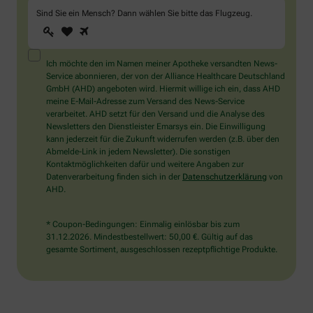
Sind Sie ein Mensch? Dann wählen Sie bitte
das Flugzeug
.
1
2
3
Sind
Sie
ein
Mensch?
Ich möchte den im Namen meiner Apotheke versandten News-
Dann
Service abonnieren, der von der Alliance Healthcare Deutschland
wählen
GmbH (AHD) angeboten wird. Hiermit willige ich ein, dass AHD
Sie
meine E-Mail-Adresse zum Versand des News-Service
bitte
verarbeitet. AHD setzt für den Versand und die Analyse des
das
Newsletters den Dienstleister Emarsys ein. Die Einwilligung
Flugzeug.
kann jederzeit für die Zukunft widerrufen werden (z.B. über den
Abmelde-Link in jedem Newsletter). Die sonstigen
Kontaktmöglichkeiten dafür und weitere Angaben zur
Datenverarbeitung finden sich in der
Datenschutzerklärung
von
AHD.
* Coupon-Bedingungen: Einmalig einlösbar bis zum
31.12.2026. Mindestbestellwert: 50,00 €. Gültig auf das
gesamte Sortiment, ausgeschlossen rezeptpflichtige Produkte.