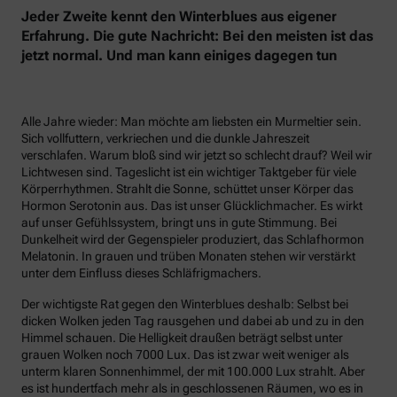
Jeder Zweite kennt den Winterblues aus eigener
Erfahrung. Die gute Nachricht: Bei den meisten ist das
jetzt normal. Und man kann einiges dagegen tun
Alle Jahre wieder: Man möchte am liebsten ein Murmeltier sein.
Sich vollfuttern, verkriechen und die dunkle Jahreszeit
verschlafen. Warum bloß sind wir jetzt so schlecht drauf? Weil wir
Lichtwesen sind. Tageslicht ist ein wichtiger Taktgeber für viele
Körperrhythmen. Strahlt die Sonne, schüttet unser Körper das
Hormon Serotonin aus. Das ist unser Glücklichmacher. Es wirkt
auf unser Gefühlssystem, bringt uns in gute Stimmung. Bei
Dunkelheit wird der Gegenspieler produziert, das Schlafhormon
Melatonin. In grauen und trüben Monaten stehen wir verstärkt
unter dem Einfluss dieses Schläfrigmachers.
Der wichtigste Rat gegen den Winterblues deshalb: Selbst bei
dicken Wolken jeden Tag rausgehen und dabei ab und zu in den
Himmel schauen. Die Helligkeit draußen beträgt selbst unter
grauen Wolken noch 7000 Lux. Das ist zwar weit weniger als
unterm klaren Sonnenhimmel, der mit 100.000 Lux strahlt. Aber
es ist hundertfach mehr als in geschlossenen Räumen, wo es in