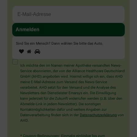
Sind Sie ein Mensch? Dann wählen Sie bitte
das Auto
.
1
2
3
Sind
Sie
ein
Mensch?
Ich möchte den im Namen meiner Apotheke versandten News-
Dann
Service abonnieren, der von der Alliance Healthcare Deutschland
wählen
GmbH (AHD) angeboten wird. Hiermit willige ich ein, dass AHD
Sie
meine E-Mail-Adresse zum Versand des News-Service
bitte
verarbeitet. AHD setzt für den Versand und die Analyse des
das
Newsletters den Dienstleister Emarsys ein. Die Einwilligung
Auto.
kann jederzeit für die Zukunft widerrufen werden (z.B. über den
Abmelde-Link in jedem Newsletter). Die sonstigen
Kontaktmöglichkeiten dafür und weitere Angaben zur
Datenverarbeitung finden sich in der
Datenschutzerklärung
von
AHD.
* Coupon-Bedingungen: Einmalig einlösbar bis zum