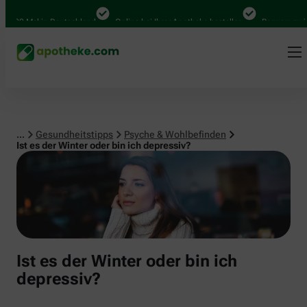
Psyche & Wohlbefinden
00 Mal in Deutschland
Online bei Ihrer Apotheke bestellen
Bequem zwische
...
Gesundheitstipps
Psyche & Wohlbefinden
Ist es der Winter oder bin ich depressiv?
Ist es der Winter oder bin ich
depressiv?