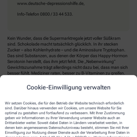
www.deutsche-depressionshilfe.de,
Info-Telefon 0800 / 33 44 533.
Kein Wunder, dass die Supermarktregale jetzt voller Süßkram
sind. Schokolade macht tatsächlich glücklich. In ihr stecken
Zucker – also Kohlenhydrate – und die Aminosäure Tryptophan.
Das sind Substanzen, aus denen der Körper das Happy-Hormon
Serotonin herstellt, das ihm jetzt fehlt. Die „Nebenwirkung“
Gewichtszunahme trägt allerdings nicht dazu bei, dass man sich
besser fühlt. Mediziner raten, besser zu B-Vitaminen zu greifen.
Die liefern unter anderem Baustoffe für Serotonin, fördern den
Energiestoffwechsel und unterstützen die Stressverarbeitung.
Cookie-Einwilligung verwalten
Kontraproduktiv beim Wintertief: sich einzuigeln und
zurückzuziehen. Im Gegenteil: Aktiv zu bleiben, mit Familie und
Wir setzen Cookies, die für den Betrieb der Website technisch erforderlich
Freunden etwas zu unternehmen, viel frische Luft zu tanken und
sind. Darüber hinaus verwenden wir Cookies, um unsere Website für Sie
sich zum Beispiel mit seinem Hobby intensiv zu beschäftigen, hebt
optimal zu gestalten und fortlaufend zu verbessern. Mit Ihrer Zustimmung
geben wir Informationen zu Ihrer Verwendung unserer Website auch an
die Laune. Dabei hilft, sich jeden Sonntag zu notieren, was man in
Drittanbieter weiter. Soweit dabei Daten in Ländern verarbeitet werden, in
der kommenden Woche Schönes machen will.
denen kein angemessenes Datenschutzniveau besteht, stimmen Sie mit Ihrer
Einwilligung zur Nutzung dieser Dienste auch der Verarbeitung Ihrer Daten in
Sommer-Feeling lässt sich auch zurückholen: mit anderen in