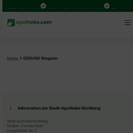
.000 Mal in Deutschland
Online bei Ihrer Apotheke bestellen
Bequem zwisc
Home
GESUND Magazin
Information der Stadt-Apotheke Kirchberg
Stadt-Apotheke Kirchberg
Inhaber: Cornelia Ebert
Lengenfelder Str. 2