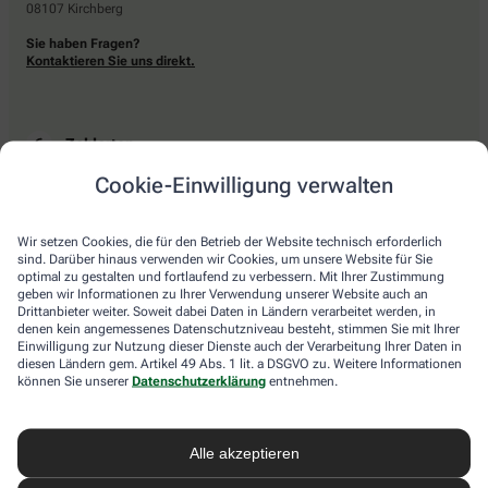
08107 Kirchberg
Sie haben Fragen?
Kontaktieren Sie uns direkt.
Zahlarten
Cookie-Einwilligung verwalten
Bar oder mit einer anderen akzeptierten Zahlungsart Ihrer Apotheke vor Ort.
Wir setzen Cookies, die für den Betrieb der Website technisch erforderlich
sind. Darüber hinaus verwenden wir Cookies, um unsere Website für Sie
Lieferarten
optimal zu gestalten und fortlaufend zu verbessern. Mit Ihrer Zustimmung
geben wir Informationen zu Ihrer Verwendung unserer Website auch an
Drittanbieter weiter. Soweit dabei Daten in Ländern verarbeitet werden, in
Abholung in der Apotheke
denen kein angemessenes Datenschutzniveau besteht, stimmen Sie mit Ihrer
Botendienstlieferung
Einwilligung zur Nutzung dieser Dienste auch der Verarbeitung Ihrer Daten in
diesen Ländern gem. Artikel 49 Abs. 1 lit. a DSGVO zu. Weitere Informationen
können Sie unserer
Datenschutzerklärung
entnehmen.
apotheke.com Informationen
Alle akzeptieren
Newsletter