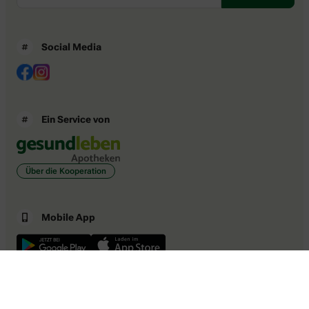
Social Media
Ein Service von
Über die Kooperation
Mobile App