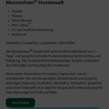
®
Mucosolvan
Hustensaft
Husten
Flüssig
Ohne Alkohol
**
Ab 0 Jahre
0-2 auf ärztliche Anweisung
Ambroxol
Glutenfrei | Zuckerfrei | Laktosefrei | Alkoholfrei
®
Der Mucosolvan
Hustensaft verkürzt die Hustendauer um 2
*
Tage
und sorgt für schnelle Hustenlinderung bei Bronchitis und
Erkältung. Der Hustensaft löst festsitzenden Schleim, erleichtert
das Abhusten und beruhigt den Hustenreiz.
Dank seiner besonderen Konsistenz legt er sich wie ein
schützender Film auf die gereizten Schleimhäute und sorgt für
sofortige Linderung. Zuckerfrei, alkoholfrei, laktosefrei, glutenfrei
und ohne Farbstoffe ist er ideal für die ganze Familie und sorgt für
freie Atemwege bei Groß und Klein.
Zum Produkt