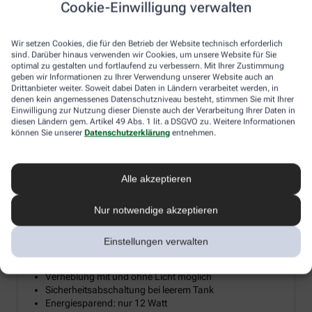
Cookie-Einwilligung verwalten
Diesen Herbst verlosen wir 15 hochwertige Diffusoren für
ätherische Öle, damit Sie sich zuhause Ihre persönliche
Wir setzen Cookies, die für den Betrieb der Website technisch erforderlich
Wohlfühloase erschaffen können. Ein Diffusor verwandelt
sind. Darüber hinaus verwenden wir Cookies, um unsere Website für Sie
ätherische Öle in eine sanfte Duftwolke, die Reizhusten lindert, die
optimal zu gestalten und fortlaufend zu verbessern. Mit Ihrer Zustimmung
Raumluft befeuchtet und so gerade im Winter trockener
geben wir Informationen zu Ihrer Verwendung unserer Website auch an
Heizungsluft entgegenwirkt. Machen Sie mit und holen Sie sich
Drittanbieter weiter. Soweit dabei Daten in Ländern verarbeitet werden, in
denen kein angemessenes Datenschutzniveau besteht, stimmen Sie mit Ihrer
mit etwas Glück die wohltuende Kraft der Aromen und Öle direkt
Einwilligung zur Nutzung dieser Dienste auch der Verarbeitung Ihrer Daten in
ins Wohnzimmer.
diesen Ländern gem. Artikel 49 Abs. 1 lit. a DSGVO zu. Weitere Informationen
können Sie unserer
Datenschutzerklärung
entnehmen.
Aroma Diffuser mit LED-Farblicht &
Alle akzeptieren
²
Timerfunktion bis 20 m
Nur notwendige akzeptieren
Mikrofeine Zerstäubung mit Ultraschall
Wellnesslicht mit Farbwechsel für eine angenehme
Atmosphäre
Einstellungen verwalten
Zur Raumbeduftung mit Aromaölen geeignet
Timerfunktion: 1, 3, 7 Stunden oder Dauerbetrieb
Verneblung mit und ohne Licht möglich
Sicherheitsabschaltung bei leerem Tank
Energiesparend: nur 12 Watt