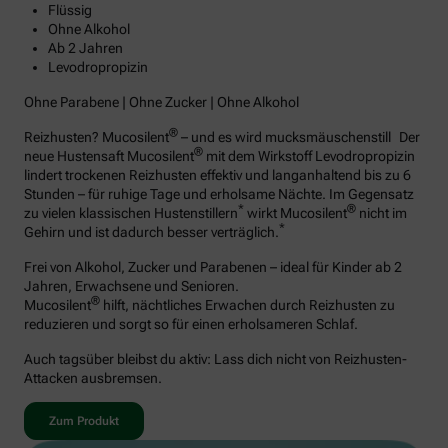
Flüssig
Ohne Alkohol
Ab 2 Jahren
Levodropropizin
Ohne Parabene | Ohne Zucker | Ohne Alkohol
®
Reizhusten? Mucosilent
– und es wird mucksmäuschenstill Der
®
neue Hustensaft Mucosilent
mit dem Wirkstoff Levodropropizin
lindert trockenen Reizhusten effektiv und langanhaltend bis zu 6
Stunden – für ruhige Tage und erholsame Nächte. Im Gegensatz
*
®
zu vielen klassischen Hustenstillern
wirkt Mucosilent
nicht im
*
Gehirn und ist dadurch besser verträglich.
Frei von Alkohol, Zucker und Parabenen – ideal für Kinder ab 2
Jahren, Erwachsene und Senioren.
®
Mucosilent
hilft, nächtliches Erwachen durch Reizhusten zu
reduzieren und sorgt so für einen erholsameren Schlaf.
Auch tagsüber bleibst du aktiv: Lass dich nicht von Reizhusten-
Attacken ausbremsen.
Zum Produkt