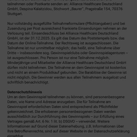
teilnehmen oder Postkarte senden an: Alliance Healthcare Deutschland
GmbH, Despina Kalaitzidou, Stichwort „Baurer“, Pragstraße 154, 70376
Stuttgart.
Nur vollständig ausgefüllte Teilnahmeformulare (Pflichtangaben) und bei
Zusendung per Post ausreichend frankierte Einsendungen nehmen an der
Verlosung teil. Einsendeschluss bei Alliance Healthcare Deutschland
GmbH, ist der 31.12.2025. Es gilt das Datum des Poststempels bzw. das
Datum der Online-Teilnahme. Der Rechtsweg ist ausgeschlossen. Die
Teilnahme ist nur unmittelbar möglich; das heißt, eine Teilnahme über
Dritte – insbesondere sog. Gewinnspielclubs oder Gewinnspielagenturen –
ist ausgeschlossen. Pro Person ist nur eine Teilnahme möglich.
Minderjährige und Mitarbeiter der Alliance Healthcare Deutschland GmbH
dürfen nicht teilnehmen. Die Teilnahme an dem Gewinnspiel ist kostenlos
und nicht an einem Produktkauf gebunden. Die Barablöse der Gewinne ist
nicht möglich. Die Gewinner werden aus allen Teilnehmern ausgelost und
schriftlich benachrichtigt.
Datenschutzhinweis
Um an dem Gewinnspiel teilnehmen zu können, sind personenbezogene
Daten, wie Name und Adresse anzugeben. Die für Teilnahme am
Gewinnspiel erforderlichen Daten sind entsprechend als Pflichtfelder
gekennzeichnet. Die erhobenen personenbezogenen Daten werden
ausschließlich zur Durchführung des Gewinnspiels – zur Erfüllung eines
Vertrages gemäß Art. 6 Nr. 1 lit. b) DSGVO – verwendet. Weitere
Informationen auf Grund dieser Datenerhebung, z.B. Informationen über
Ihre Betroffenenrechte, sind auf dieser Website in der Datenschutzerklärung
einsehbar.