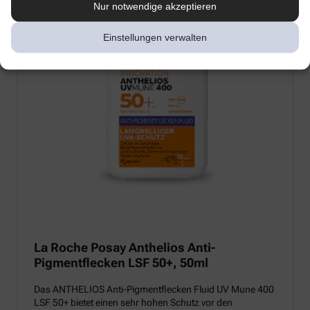
Nur notwendige akzeptieren
Einstellungen verwalten
La Roche Posay Anthelios Anti-
Pigmentflecken LSF 50+, 50ml
Das ANTHELIOS Anti-Pigmentflecken Fluid UV Mune 400
LSF 50+ bietet einen sehr hohen Schutz vor den