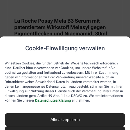
La Roche Posay Mela B3 Serum mit
patentiertem Wirkstoff Melasyl gegen
Pigmentflecken und Niacinamid, 30ml
Anti-Pigmentflecken-Serum mit patentiertem Melasyl zur
Cookie-Einwilligung verwalten
Regulierung von Melanin und 10 % Niacinamid für eine
entzündungshemmende und beruhigende Wirkung.
Wir setzen Cookies, die für den Betrieb der Website technisch erforderlich
Zum Produkt
sind. Darüber hinaus verwenden wir Cookies, um unsere Website für Sie
optimal zu gestalten und fortlaufend zu verbessern. Mit Ihrer Zustimmung
geben wir Informationen zu Ihrer Verwendung unserer Website auch an
Drittanbieter weiter. Soweit dabei Daten in Ländern verarbeitet werden, in
denen kein angemessenes Datenschutzniveau besteht, stimmen Sie mit Ihrer
Einwilligung zur Nutzung dieser Dienste auch der Verarbeitung Ihrer Daten in
diesen Ländern gem. Artikel 49 Abs. 1 lit. a DSGVO zu. Weitere Informationen
können Sie unserer
Datenschutzerklärung
entnehmen.
Alle akzeptieren