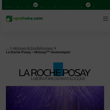
al in Deutschland
Online bei Ihrer Apotheke bestellen
Bequem zwischen Ab
...
Aktionen & Empfehlungen
La Roche Posay – Melasyl™ Gewinnspiel