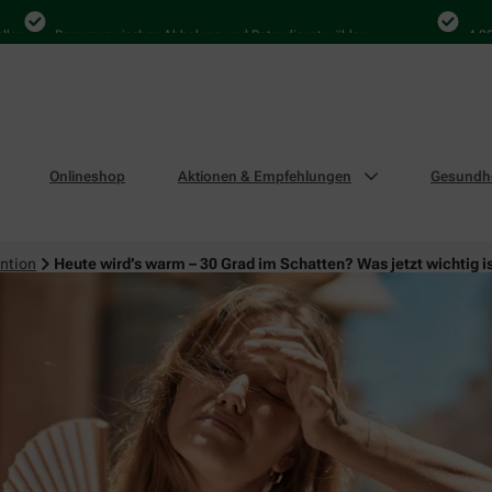
Bequem zwischen Abholung und Botendienst wählen
4.000 Mal i
Onlineshop
Aktionen & Empfehlungen
Gesundhe
ntion
Heute wird’s warm – 30 Grad im Schatten? Was jetzt wichtig i