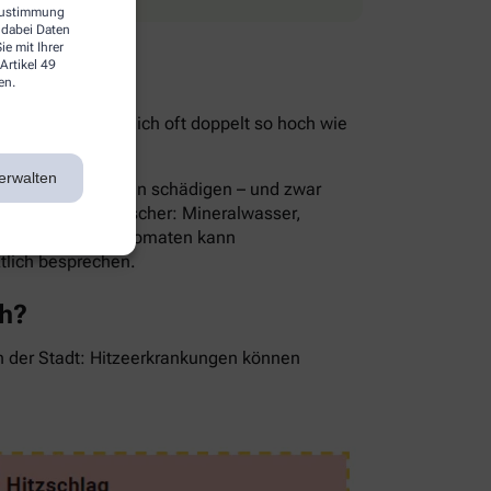
 Zustimmung
 dabei Daten
e mit Ihrer
Artikel 49
en.
ist im Sommer nämlich oft doppelt so hoch wie
ie Folge.
erwalten
rnsthaft die Nieren schädigen – und zwar
Die besten Durstlöscher: Mineralwasser,
en, Gurken oder Tomaten kann
ztlich besprechen.
ch?
in der Stadt: Hitzeerkrankungen können