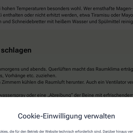
ei hohen Temperaturen besonders wohl. Wer ernsthafte Magen
 Ei enthalten oder nicht erhitzt werden, etwa Tiramisu oder Ma
und Schneidebretter mit heißem Wasser und Spülmittel reini
 schlagen
hmorgens und abends. Querlüften macht das Raumklima erträg
s, Vorhänge etc. zuziehen.
Zimmern kühlen die Raumluft herunter. Auch ein Ventilator ver
wasserspray oder eine „Abreibung“ der Beine mit erfrischendem
er feuchte Umschläge auf Arme, Beine, Stirn oder Nacken sind 
ispiel aus Leinen, reflektiert das Sonnenlicht, ist luftdurchläs
Cookie-Einwilligung verwalten
t schon für rund 150 Euro. Aber Vorsicht: Nicht zu kalt einstel
kies, die für den Betrieb der Website technisch erforderlich sind. Darüber hinaus v