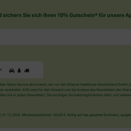
d sichern Sie sich Ihren 10% Gutschein* für unsere 
1
2
3
Sind
W
.
Sie
ein
Mensch?
en News-Service abonnieren, der von der Alliance Healthcare Deutschland GmbH (AH
Dann
verarbeitet. AHD setzt für den Versand und die Analyse des Newsletters den Dienstle
wählen
de-Link in jedem Newsletter). Die sonstigen Kontaktmöglichkeiten dafür und weitere
Sie
bitte
den
31.12.2026. Mindestbestellwert: 50,00 €. Gültig auf das gesamte Sortiment, ausges
LKW.