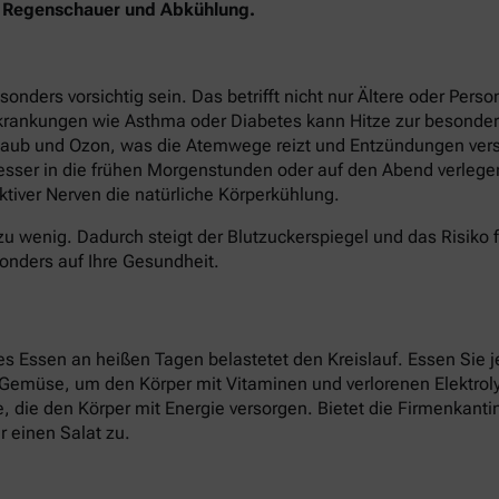
en Regenschauer und Abkühlung.
ers vorsichtig sein. Das betrifft nicht nur Ältere oder Perso
krankungen wie Asthma oder Diabetes kann Hitze zur besonder
staub und Ozon, was die Atemwege reizt und Entzündungen verst
besser in die frühen Morgenstunden oder auf den Abend verlege
tiver Nerven die natürliche Körperkühlung.
zu wenig. Dadurch steigt der Blutzuckerspiegel und das Risiko 
onders auf Ihre Gesundheit.
 Essen an heißen Tagen belastetet den Kreislauf. Essen Sie je
d Gemüse, um den Körper mit Vitaminen und verlorenen Elektroly
ate, die den Körper mit Energie versorgen. Bietet die Firmenkan
 einen Salat zu.