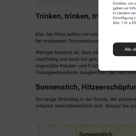
Cookies, um u
geben wir Inf
in Ländern ve
Trinken, trinken, trinken!
Einwilligung z
Abs. 1 lit. a
Klar, bei Hitze sollten wir reichlich trinken,
bei moderaten Temperaturen. Trinken wir zu 
Alle a
Weniger bekannt ist, dass ein Flüssigkeitsma
nachhaltig und auch bei gesunden Menschen. Als
ungesüßte Kräuter- und Früchtetees oder ve
Flüssigkeitsverluste ausgleichen. Bei Herz-Kr
Sonnenstich, Hitzeerschöpfun
Der lange Strandtag in der Sonne, der anstren
mitunter lebensbedrohlich sein. Worauf Sie ac