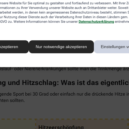
nsere Website für Sie optimal zu gestalten und fortlaufend zu verbessern. Mit Ihrer
ormationen zu Ihrer Verwendung unserer Website auch an Drittanbieter weiter. Soweit
rarbeitet werden, in denen kein angemessenes Datenschutzniveau besteht, stimmen Si
ur Nutzung dieser Dienste auch der Verarbeitung Ihrer Daten in diesen Ländern gem. 
 DSGVO zu. Weitere Informationen können Sie unserer
Datenschutzerklärung
entnehm
 um den Flüssigkeitsverlust durch Schwitzen auszugleichen. Der 
wenig, sind Kopfschmerzen und Konzentrationsprobleme meist d
kzeptieren
Nur notwendige akzeptieren
Einstellungen v
ngel auch anderen Organen zusetzt. So kann Hitzestress auch e
 Faustregel gilt: Zwei bis drei Liter täglich sollten es sein. 
rdünnte Säfte. Auch wasserreiches Obst und Gemüse wie Melon
eislauf- oder Nierenerkrankungen sollte man die Trinkmenge är
g und Hitzschlag: Was ist das eigentli
gende Sport bei 30 Grad oder einfach nur die drückende Hitze 
hten sollten.