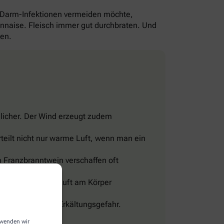
-Darm-Infektionen vermeiden möchte,
yonnaise. Fleisch immer gut durchbraten. Und
gen.
licher. Der Wind erzeugt zudem
teilt nicht nur warme Luft, wenn man ein
 Franzbranntwein verschaffen oft
eine Wohltat.
sig und lässt die Luft am Körper
len, sonst droht Erkältungsgefahr.
erwenden wir