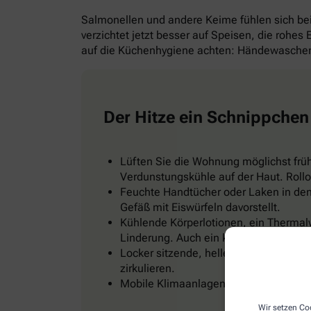
Salmonellen und andere Keime fühlen sich b
verzichtet jetzt besser auf Speisen, die rohes
auf die Küchenhygiene achten: Händewaschen 
Der Hitze ein Schnippchen
Lüften Sie die Wohnung möglichst frü
Verdunstungskühle auf der Haut. Rollo
Feuchte Handtücher oder Laken in den 
Gefäß mit Eiswürfeln davorstellt.
Kühlende Körperlotionen, ein Thermal
Linderung. Auch ein kühles Fußbad od
Locker sitzende, helle Kleidung, zum Be
zirkulieren.
Mobile Klimaanlagen gibt es im Baumark
Wir setzen Coo