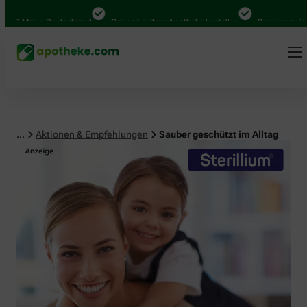
 Mal in Deutschland
Online bei Ihrer Apotheke bestellen
Bequem zwischen A
...
Aktionen & Empfehlungen
Sauber geschützt im Alltag