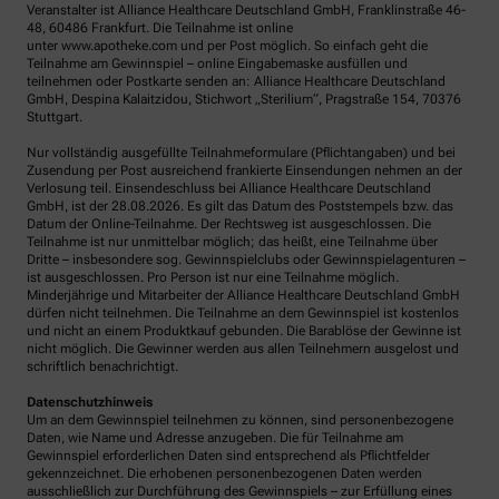
Veranstalter ist Alliance Healthcare Deutschland GmbH, Franklinstraße 46-
48, 60486 Frankfurt. Die Teilnahme ist online
unter www.apotheke.com und per Post möglich. So einfach geht die
Teilnahme am Gewinnspiel – online Eingabemaske ausfüllen und
teilnehmen oder Postkarte senden an: Alliance Healthcare Deutschland
GmbH, Despina Kalaitzidou, Stichwort „Sterilium“, Pragstraße 154, 70376
Stuttgart.
Nur vollständig ausgefüllte Teilnahmeformulare (Pflichtangaben) und bei
Zusendung per Post ausreichend frankierte Einsendungen nehmen an der
Verlosung teil. Einsendeschluss bei Alliance Healthcare Deutschland
GmbH, ist der 28.08.2026. Es gilt das Datum des Poststempels bzw. das
Datum der Online-Teilnahme. Der Rechtsweg ist ausgeschlossen. Die
Teilnahme ist nur unmittelbar möglich; das heißt, eine Teilnahme über
Dritte – insbesondere sog. Gewinnspielclubs oder Gewinnspielagenturen –
ist ausgeschlossen. Pro Person ist nur eine Teilnahme möglich.
Minderjährige und Mitarbeiter der Alliance Healthcare Deutschland GmbH
dürfen nicht teilnehmen. Die Teilnahme an dem Gewinnspiel ist kostenlos
und nicht an einem Produktkauf gebunden. Die Barablöse der Gewinne ist
nicht möglich. Die Gewinner werden aus allen Teilnehmern ausgelost und
schriftlich benachrichtigt.
Datenschutzhinweis
Um an dem Gewinnspiel teilnehmen zu können, sind personenbezogene
Daten, wie Name und Adresse anzugeben. Die für Teilnahme am
Gewinnspiel erforderlichen Daten sind entsprechend als Pflichtfelder
gekennzeichnet. Die erhobenen personenbezogenen Daten werden
ausschließlich zur Durchführung des Gewinnspiels – zur Erfüllung eines