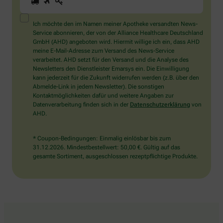
Sie
ein
Mensch?
Ich möchte den im Namen meiner Apotheke versandten News-
Dann
Service abonnieren, der von der Alliance Healthcare Deutschland
wählen
GmbH (AHD) angeboten wird. Hiermit willige ich ein, dass AHD
Sie
meine E-Mail-Adresse zum Versand des News-Service
bitte
verarbeitet. AHD setzt für den Versand und die Analyse des
den
Newsletters den Dienstleister Emarsys ein. Die Einwilligung
Schlüssel.
kann jederzeit für die Zukunft widerrufen werden (z.B. über den
Abmelde-Link in jedem Newsletter). Die sonstigen
Kontaktmöglichkeiten dafür und weitere Angaben zur
Datenverarbeitung finden sich in der
Datenschutzerklärung
von
AHD.
* Coupon-Bedingungen: Einmalig einlösbar bis zum
31.12.2026. Mindestbestellwert: 50,00 €. Gültig auf das
gesamte Sortiment, ausgeschlossen rezeptpflichtige Produkte.