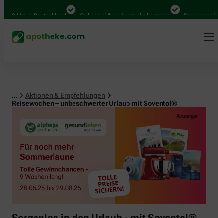
00 Mal in Deutschland
Online bei Ihrer Apotheke bestellen
Bequem zwische
...
Aktionen & Empfehlungen
Reisewochen – unbeschwerter Urlaub mit Soventol®
Sorgenlos in den Urlaub - mit Soventol®