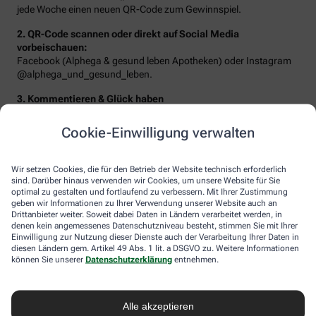
jede Woche einen neuen QR-Code zum Gewinnspiel.
2. QR-Code scannen oder direkt auf Social Media
vorbeischauen:
Facebook (Alphega & gesund leben Apotheken) oder Instagram
@alphega_und_gesund_leben.
3. Kommentieren & Glück haben
Beantworten Sie die Frage der Woche oder erzählen Sie von Ihrem
Traumziel – schon landen Sie im Lostopf!
Cookie-Einwilligung verwalten
Wir setzen Cookies, die für den Betrieb der Website technisch erforderlich
sind. Darüber hinaus verwenden wir Cookies, um unsere Website für Sie
optimal zu gestalten und fortlaufend zu verbessern. Mit Ihrer Zustimmung
geben wir Informationen zu Ihrer Verwendung unserer Website auch an
Drittanbieter weiter. Soweit dabei Daten in Ländern verarbeitet werden, in
denen kein angemessenes Datenschutzniveau besteht, stimmen Sie mit Ihrer
Einwilligung zur Nutzung dieser Dienste auch der Verarbeitung Ihrer Daten in
diesen Ländern gem. Artikel 49 Abs. 1 lit. a DSGVO zu. Weitere Informationen
können Sie unserer
Datenschutzerklärung
entnehmen.
Sie erwarten folgende Gewinne:
Alle akzeptieren