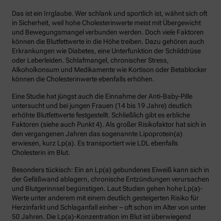
Das ist ein Irrglaube. Wer schlank und sportlich ist, wähnt sich oft
in Sicherheit, weil hohe Cholesterinwerte meist mit Übergewicht
und Bewegungsmangel verbunden werden. Doch viele Faktoren
können die Blutfettwerte in die Höhe treiben. Dazu gehören auch
Erkrankungen wie Diabetes, eine Unterfunktion der Schilddrüse
oder Leberleiden. Schlafmangel, chronischer Stress,
Alkoholkonsum und Medikamente wie Kortison oder Betablocker
können die Cholesterinwerte ebenfalls erhöhen.
Eine Studie hat jüngst auch die Einnahme der Anti-Baby-Pille
untersucht und bei jungen Frauen (14 bis 19 Jahre) deutlich
erhöhte Blutfettwerte festgestellt. Schließlich gibt es erbliche
Faktoren (siehe auch Punkt 4). Als großer Risikofaktor hat sich in
den vergangenen Jahren das sogenannte Lipoprotein(a)
erwiesen, kurz Lp(a). Es transportiert wie LDL ebenfalls
Cholesterin im Blut.
Besonders tückisch: Ein an Lp(a) gebundenes Eiweiß kann sich in
der Gefäßwand ablagern, chronische Entzündungen verursachen
und Blutgerinnsel begünstigen. Laut Studien gehen hohe Lp(a)-
Werte unter anderem mit einem deutlich gesteigerten Risiko für
Herzinfarkt und Schlaganfall einher – oft schon im Alter von unter
50 Jahren. Die Lp(a)-Konzentration im Blut ist überwiegend