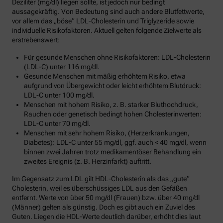
Deziliter (mg/dl) liegen sollte, ist jedoch nur bedingt
aussagekräftig. Von Bedeutung sind auch andere Blutfettwerte,
vor allem das „böse“ LDL-Cholesterin und Triglyzeride sowie
individuelle Risikofaktoren. Aktuell gelten folgende Zielwerte als
erstrebenswert:
Für gesunde Menschen ohne Risikofaktoren: LDL-Cholesterin
(LDL-C) unter 116 mg/dl.
Gesunde Menschen mit mäßig erhöhtem Risiko, etwa
aufgrund von Übergewicht oder leicht erhöhtem Blutdruck:
LDL-C unter 100 mg/dl.
Menschen mit hohem Risiko, z. B. starker Bluthochdruck,
Rauchen oder genetisch bedingt hohen Cholesterinwerten:
LDL-C unter 70 mg/dl.
Menschen mit sehr hohem Risiko, (Herzerkrankungen,
Diabetes): LDL-C unter 55 mg/dl, ggf. auch < 40 mg/dl, wenn
binnen zwei Jahren trotz medikamentöser Behandlung ein
zweites Ereignis (z. B. Herzinfarkt) auftritt.
Im Gegensatz zum LDL gilt HDL-Cholesterin als das „gute“
Cholesterin, weil es überschüssiges LDL aus den Gefäßen
entfernt. Werte von über 50 mg/dl (Frauen) bzw. über 40 mg/dl
(Männer) gelten als günstig. Doch es gibt auch ein Zuviel des
Guten. Liegen die HDL-Werte deutlich darüber, erhöht dies laut