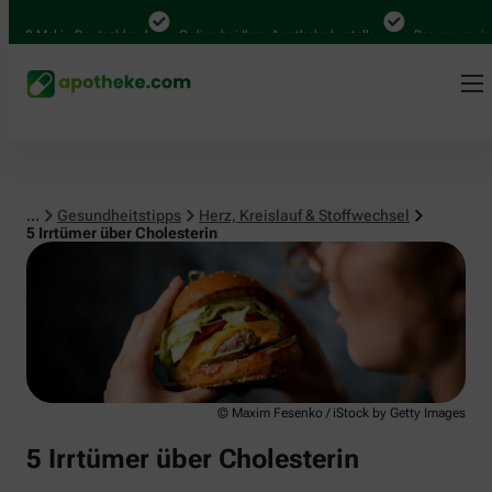
Herz, Kreislauf & Stoffwechsel
 Mal in Deutschland
Online bei Ihrer Apotheke bestellen
Bequem zwischen 
...
Gesundheitstipps
Herz, Kreislauf & Stoffwechsel
5 Irrtümer über Cholesterin
© Maxim Fesenko / iStock by Getty Images
5 Irrtümer über Cholesterin