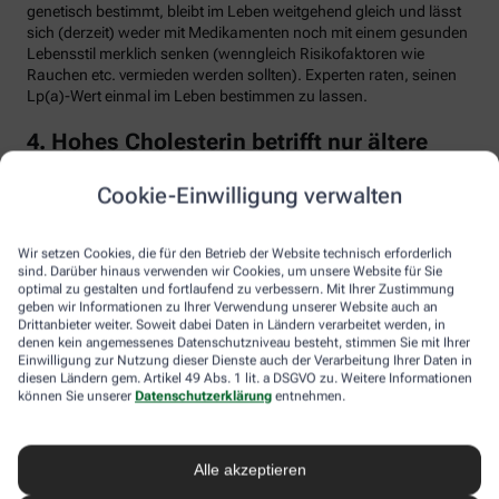
genetisch bestimmt, bleibt im Leben weitgehend gleich und lässt
sich (derzeit) weder mit Medikamenten noch mit einem gesunden
Lebensstil merklich senken (wenngleich Risikofaktoren wie
Rauchen etc. vermieden werden sollten). Experten raten, seinen
Lp(a)-Wert einmal im Leben bestimmen zu lassen.
4. Hohes Cholesterin betrifft nur ältere
Menschen
Cookie-Einwilligung verwalten
Falsch. Zwar steigt das Risiko für erhöhte Cholesterinwerte mit
zunehmendem Alter. Menschen mit sogenannter familiärer
Hypercholesterinämie (FH) haben jedoch schon von Geburt an
Wir setzen Cookies, die für den Betrieb der Website technisch erforderlich
erhöhte Blutfettwerte. Bei der erblich bedingten
sind. Darüber hinaus verwenden wir Cookies, um unsere Website für Sie
optimal zu gestalten und fortlaufend zu verbessern. Mit Ihrer Zustimmung
Stoffwechselerkrankung sammelt sich durch einen Gendefekt
geben wir Informationen zu Ihrer Verwendung unserer Website auch an
sehr viel LDL-Cholesterin im Blut an (über 190 bis 500 mg/dl) und
Drittanbieter weiter. Soweit dabei Daten in Ländern verarbeitet werden, in
lagert sich an den Wänden der Arterien und Venen ab. Betroffene
denen kein angemessenes Datenschutzniveau besteht, stimmen Sie mit Ihrer
entwickeln oft schon im jungen Erwachsenenalter eine
Einwilligung zur Nutzung dieser Dienste auch der Verarbeitung Ihrer Daten in
Arteriosklerose.
diesen Ländern gem. Artikel 49 Abs. 1 lit. a DSGVO zu. Weitere Informationen
können Sie unserer
Datenschutzerklärung
entnehmen.
Unbehandelt erkrankt etwa die Hälfte der Männer schon vor dem
50. Lebensjahr an einer koronaren Herzkrankheit (KHK), die zum
Herzinfarkt oder plötzlichem Herztod führen kann. Frauen sind
Alle akzeptieren
bis zur Menopause durch Hormone besser geschützt, bei ihnen
sind es rund 30 Prozent bis zum Alter von 60 Jahren. Die familiäre