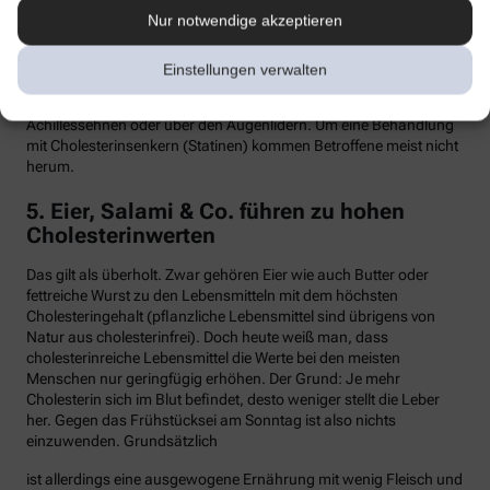
Nur notwendige akzeptieren
Hypercholesterinämie kommt bei etwa einer von 300 Personen
vor. Sind in der Familie Fälle von frühen Herzinfarkten, Stents oder
Bypass-Operationen bekannt, sollte man sein Cholesterin
Einstellungen verwalten
dringend überprüfen lassen. Anzeichen können auch gelbliche
Knötchen (Xanthome) unter der Haut sein, etwa an den
Achillessehnen oder über den Augenlidern. Um eine Behandlung
mit Cholesterinsenkern (Statinen) kommen Betroffene meist nicht
herum.
5. Eier, Salami & Co. führen zu hohen
Cholesterinwerten
Das gilt als überholt. Zwar gehören Eier wie auch Butter oder
fettreiche Wurst zu den Lebensmitteln mit dem höchsten
Cholesteringehalt (pflanzliche Lebensmittel sind übrigens von
Natur aus cholesterinfrei). Doch heute weiß man, dass
cholesterinreiche Lebensmittel die Werte bei den meisten
Menschen nur geringfügig erhöhen. Der Grund: Je mehr
Cholesterin sich im Blut befindet, desto weniger stellt die Leber
her. Gegen das Frühstücksei am Sonntag ist also nichts
einzuwenden. Grundsätzlich
ist allerdings eine ausgewogene Ernährung mit wenig Fleisch und