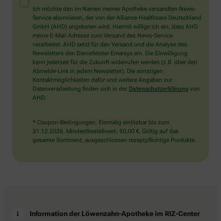
Mensch?
Ich möchte den im Namen meiner Apotheke versandten News-
Dann
Service abonnieren, der von der Alliance Healthcare Deutschland
wählen
GmbH (AHD) angeboten wird. Hiermit willige ich ein, dass AHD
Sie
meine E-Mail-Adresse zum Versand des News-Service
bitte
verarbeitet. AHD setzt für den Versand und die Analyse des
den
Newsletters den Dienstleister Emarsys ein. Die Einwilligung
Stern.
kann jederzeit für die Zukunft widerrufen werden (z.B. über den
Abmelde-Link in jedem Newsletter). Die sonstigen
Kontaktmöglichkeiten dafür und weitere Angaben zur
Datenverarbeitung finden sich in der
Datenschutzerklärung
von
AHD.
* Coupon-Bedingungen: Einmalig einlösbar bis zum
31.12.2026. Mindestbestellwert: 50,00 €. Gültig auf das
gesamte Sortiment, ausgeschlossen rezeptpflichtige Produkte.
Information der Löwenzahn-Apotheke im RIZ-Center