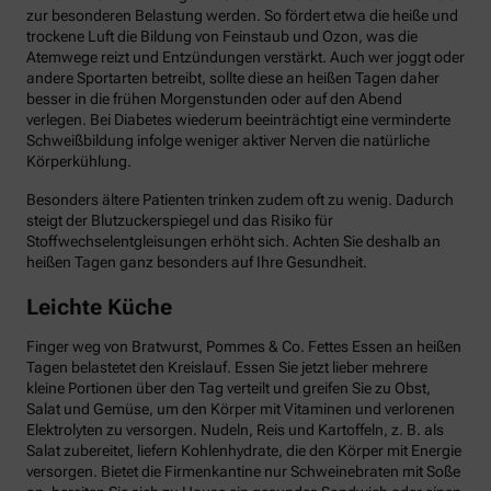
zur besonderen Belastung werden. So fördert etwa die heiße und
trockene Luft die Bildung von Feinstaub und Ozon, was die
Atemwege reizt und Entzündungen verstärkt. Auch wer joggt oder
andere Sportarten betreibt, sollte diese an heißen Tagen daher
besser in die frühen Morgenstunden oder auf den Abend
verlegen. Bei Diabetes wiederum beeinträchtigt eine verminderte
Schweißbildung infolge weniger aktiver Nerven die natürliche
Körperkühlung.
Besonders ältere Patienten trinken zudem oft zu wenig. Dadurch
steigt der Blutzuckerspiegel und das Risiko für
Stoffwechselentgleisungen erhöht sich. Achten Sie deshalb an
heißen Tagen ganz besonders auf Ihre Gesundheit.
Leichte Küche
Finger weg von Bratwurst, Pommes & Co. Fettes Essen an heißen
Tagen belastetet den Kreislauf. Essen Sie jetzt lieber mehrere
kleine Portionen über den Tag verteilt und greifen Sie zu Obst,
Salat und Gemüse, um den Körper mit Vitaminen und verlorenen
Elektrolyten zu versorgen. Nudeln, Reis und Kartoffeln, z. B. als
Salat zubereitet, liefern Kohlenhydrate, die den Körper mit Energie
versorgen. Bietet die Firmenkantine nur Schweinebraten mit Soße