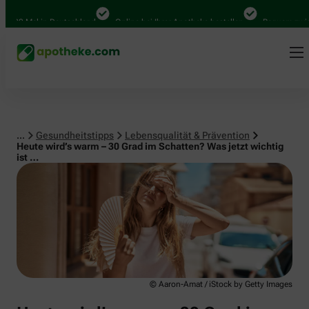
Lebensqualität & Prävention
00 Mal in Deutschland
Online bei Ihrer Apotheke bestellen
Bequem zwischen
...
Gesundheitstipps
Lebensqualität & Prävention
Heute wird’s warm – 30 Grad im Schatten? Was jetzt wichtig
ist …
© Aaron-Amat / iStock by Getty Images