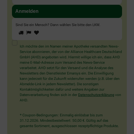
Sind Sie ein Mensch? Dann wählen Sie bitte
den LKW
.
1
2
3
Sind
Sie
ein
Mensch?
Ich möchte den im Namen meiner Apotheke versandten News-
Dann
Service abonnieren, der von der Alliance Healthcare Deutschland
wählen
GmbH (AHD) angeboten wird. Hiermit willige ich ein, dass AHD
Sie
meine E-Mail-Adresse zum Versand des News-Service
bitte
verarbeitet. AHD setzt für den Versand und die Analyse des
den
Newsletters den Dienstleister Emarsys ein. Die Einwilligung
LKW.
kann jederzeit für die Zukunft widerrufen werden (z.B. über den
Abmelde-Link in jedem Newsletter). Die sonstigen
Kontaktmöglichkeiten dafür und weitere Angaben zur
Datenverarbeitung finden sich in der
Datenschutzerklärung
von
AHD.
* Coupon-Bedingungen: Einmalig einlösbar bis zum
31.12.2026. Mindestbestellwert: 50,00 €. Gültig auf das
gesamte Sortiment, ausgeschlossen rezeptpflichtige Produkte.