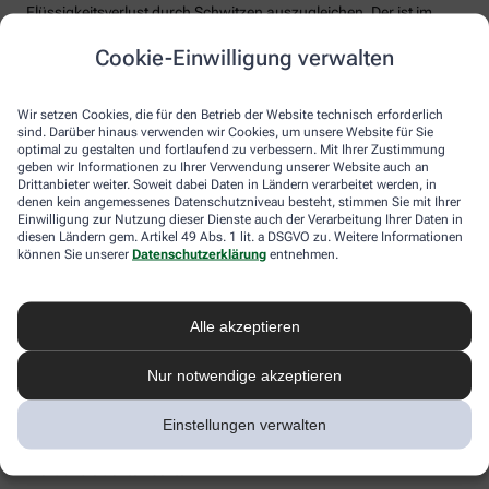
Flüssigkeitsverlust durch Schwitzen auszugleichen. Der ist im
Sommer nämlich oft doppelt so hoch wie bei moderaten
Cookie-Einwilligung verwalten
Temperaturen. Trinken wir zu wenig, sind Kopfschmerzen und
Konzentrationsprobleme meist die Folge.
Weniger bekannt ist, dass ein Flüssigkeitsmangel auch anderen
Wir setzen Cookies, die für den Betrieb der Website technisch erforderlich
sind. Darüber hinaus verwenden wir Cookies, um unsere Website für Sie
Organen zusetzt. So kann Hitzestress auch ernsthaft die Nieren
optimal zu gestalten und fortlaufend zu verbessern. Mit Ihrer Zustimmung
schädigen – und zwar nachhaltig und auch bei gesunden
geben wir Informationen zu Ihrer Verwendung unserer Website auch an
Menschen. Als Faustregel gilt: Zwei bis drei Liter täglich sollten es
Drittanbieter weiter. Soweit dabei Daten in Ländern verarbeitet werden, in
sein. Die besten Durstlöscher: Mineralwasser, ungesüßte Kräuter-
denen kein angemessenes Datenschutzniveau besteht, stimmen Sie mit Ihrer
und Früchtetees oder verdünnte Säfte. Auch wasserreiches Obst
Einwilligung zur Nutzung dieser Dienste auch der Verarbeitung Ihrer Daten in
und Gemüse wie Melonen, Gurken oder Tomaten kann
diesen Ländern gem. Artikel 49 Abs. 1 lit. a DSGVO zu. Weitere Informationen
können Sie unserer
Datenschutzerklärung
entnehmen.
Flüssigkeitsverluste ausgleichen. Bei Herz-Kreislauf- oder
Nierenerkrankungen sollte man die Trinkmenge ärztlich
besprechen.
Alle akzeptieren
Sonnenstich, Hitzeerschöpfung und
Hitzschlag: Was ist das eigentlich?
Nur notwendige akzeptieren
Der lange Strandtag in der Sonne, der anstrengende Sport bei 30
Einstellungen verwalten
Grad oder einfach nur die drückende Hitze in der Stadt:
Hitzeerkrankungen können mitunter lebensbedrohlich sein.
Worauf Sie achten sollten.