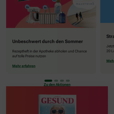
Str
Unbeschwert durch den Sommer
Jetz
20 L
Rezeptheft in der Apotheke abholen und Chance
auf tolle Preise nutzen
Mehr
Mehr erfahren
Zu den Aktionen