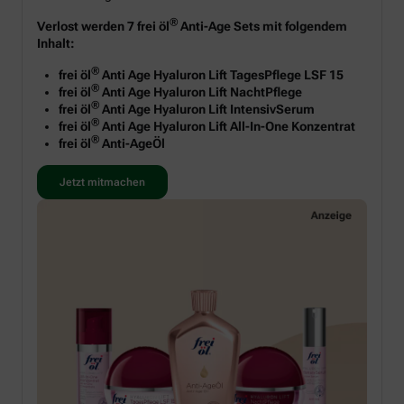
®
Verlost werden 7 frei öl
Anti-Age Sets mit folgendem
Inhalt:
®
frei öl
Anti Age Hyaluron Lift TagesPflege LSF 15
®
frei öl
Anti Age Hyaluron Lift NachtPflege
®
frei öl
Anti Age Hyaluron Lift IntensivSerum
®
frei öl
Anti Age Hyaluron Lift All-In-One Konzentrat
®
frei öl
Anti-AgeÖl
Jetzt mitmachen