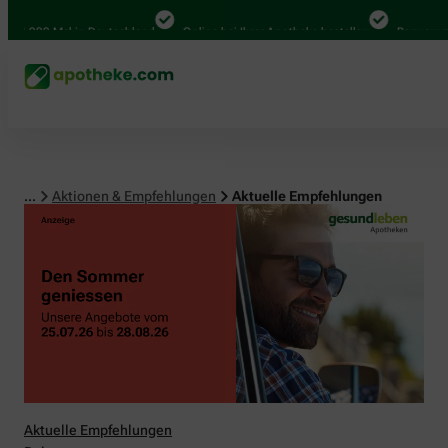
00 Mal in Deutschland
Online bei Ihrer Apotheke bestellen
Bequem zwischen
...
Aktionen & Empfehlungen
Aktuelle Empfehlungen
Aktuelle Empfehlungen