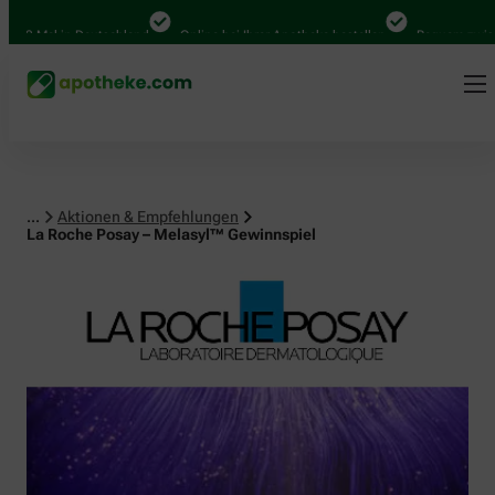
al in Deutschland
Online bei Ihrer Apotheke bestellen
Bequem zwischen Ab
...
Aktionen & Empfehlungen
La Roche Posay – Melasyl™ Gewinnspiel