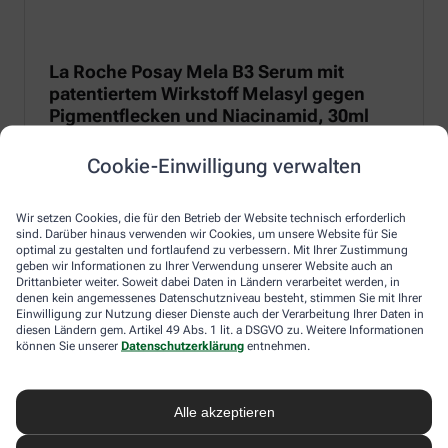
La Roche Posay Mela B3 Serum mit
patentiertem Wirkstoff Melasyl gegen
Pigmentflecken und Niacinamid, 30ml
Anti-Pigmentflecken-Serum mit patentiertem Melasyl zur
Cookie-Einwilligung verwalten
Regulierung von Melanin und 10 % Niacinamid für eine
entzündungshemmende und beruhigende Wirkung.
Wir setzen Cookies, die für den Betrieb der Website technisch erforderlich
Zum Produkt
sind. Darüber hinaus verwenden wir Cookies, um unsere Website für Sie
optimal zu gestalten und fortlaufend zu verbessern. Mit Ihrer Zustimmung
geben wir Informationen zu Ihrer Verwendung unserer Website auch an
Drittanbieter weiter. Soweit dabei Daten in Ländern verarbeitet werden, in
denen kein angemessenes Datenschutzniveau besteht, stimmen Sie mit Ihrer
Einwilligung zur Nutzung dieser Dienste auch der Verarbeitung Ihrer Daten in
diesen Ländern gem. Artikel 49 Abs. 1 lit. a DSGVO zu. Weitere Informationen
können Sie unserer
Datenschutzerklärung
entnehmen.
Alle akzeptieren