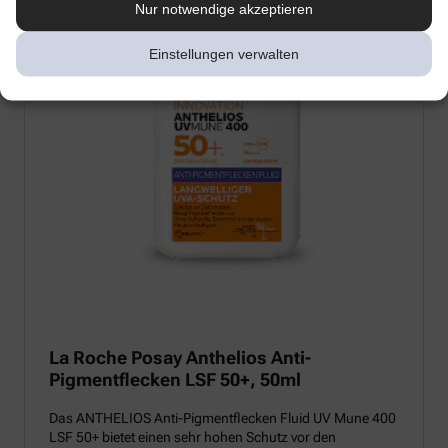
Nur notwendige akzeptieren
Einstellungen verwalten
La Roche Posay Anthelios Anti-
Pigmentflecken LSF 50+, 50ml
Das ANTHELIOS Anti-Pigmentflecken Fluid UV Mune 400
LSF 50+ bietet einen sehr hohen Schutz vor den