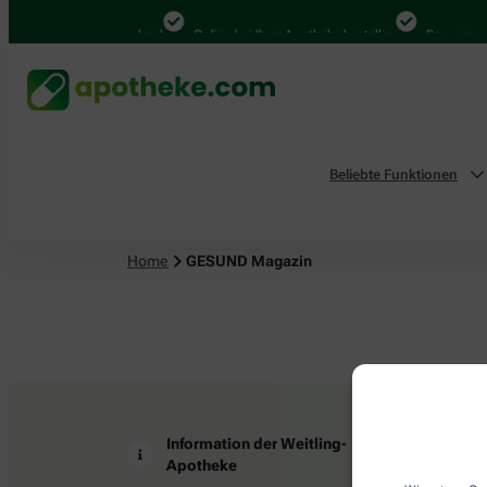
4.000 Mal in Deutschland
Online bei Ihrer Apotheke bestellen
Bequem zwi
Beliebte Funktionen
Home
GESUND Magazin
Information der Weitling-
Z
Apotheke