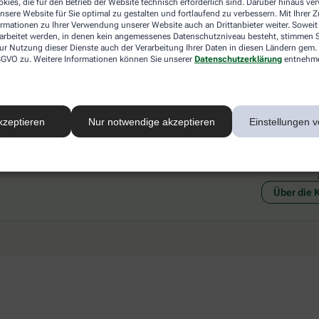
kies, die für den Betrieb der Website technisch erforderlich sind. Darüber hinaus v
 mit einer anderen akzeptierten
Abholung in der Apotheke
nsere Website für Sie optimal zu gestalten und fortlaufend zu verbessern. Mit Ihrer
art Ihrer Apotheke vor Ort.
Botendienstlieferung
ormationen zu Ihrer Verwendung unserer Website auch an Drittanbieter weiter. Soweit
rarbeitet werden, in denen kein angemessenes Datenschutzniveau besteht, stimmen Si
ur Nutzung dieser Dienste auch der Verarbeitung Ihrer Daten in diesen Ländern gem. 
 DSGVO zu. Weitere Informationen können Sie unserer
Datenschutzerklärung
entnehm
kzeptieren
Nur notwendige akzeptieren
Einstellungen v
Social Media
Ein Se
Über die 