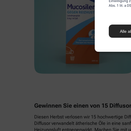
Einwilligung z
Abs. 1 lit. a
Alle a
Gewinnen Sie einen von 15 Diffus
Diesen Herbst verlosen wir 15 hochwertige Dif
Diffusor verwandelt ätherische Öle in eine san
Heizungsluft entgegenwirkt. Machen Sie mit u