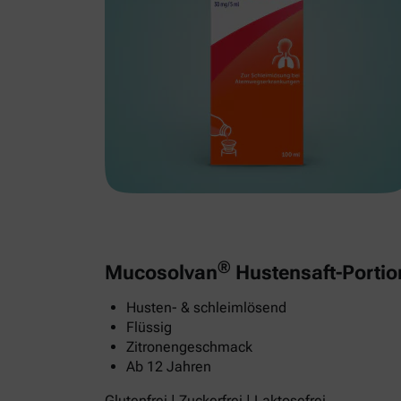
®
Mucosolvan
Hustensaft-Portio
Husten- & schleimlösend
Flüssig
Zitronengeschmack
Ab 12 Jahren
Glutenfrei | Zuckerfrei | Laktosefrei