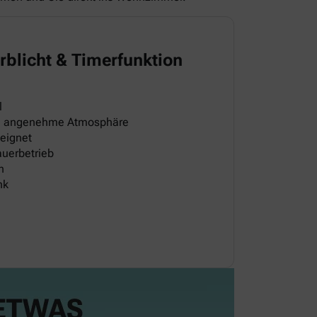
rblicht & Timerfunktion
l
ine angenehme Atmosphäre
eignet
auerbetrieb
h
nk