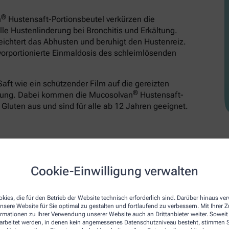
®
n
Hustensaft-Portionsbeutel verkürzen die
le Hustenlinderung bei Bronchitis und Erkältung.
leichtert das Abhusten und beruhigt den Hustenreiz.
vorportionierte Einmaldosis des schleimlösenden
aft wie ein schützender Film auf die gereizten
®
derung. Dabei kommen die Mucosolvan
Hustensaft-
Gluten aus und sind für alle ab 12 Jahren geeignet.
®
Mucosilent
gegen Reizhusten
Cookie-Einwilligung verwalten
Reizhusten
Flüssig
kies, die für den Betrieb der Website technisch erforderlich sind. Darüber hinaus v
Ohne Alkohol
nsere Website für Sie optimal zu gestalten und fortlaufend zu verbessern. Mit Ihrer
Ab 2 Jahren
ormationen zu Ihrer Verwendung unserer Website auch an Drittanbieter weiter. Soweit
rarbeitet werden, in denen kein angemessenes Datenschutzniveau besteht, stimmen Si
Levodropropizin