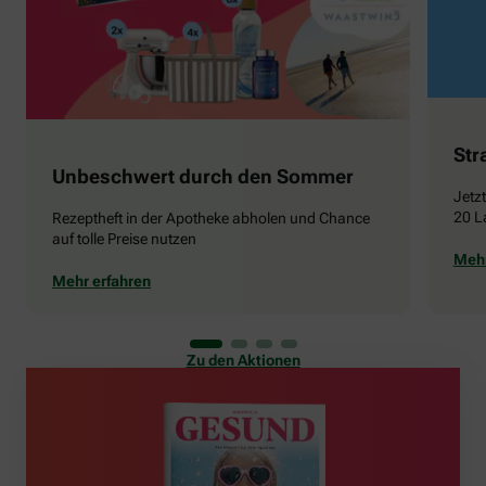
Str
Unbeschwert durch den Sommer
Jetz
20 L
Rezeptheft in der Apotheke abholen und Chance
auf tolle Preise nutzen
Mehr
Mehr erfahren
Zu den Aktionen