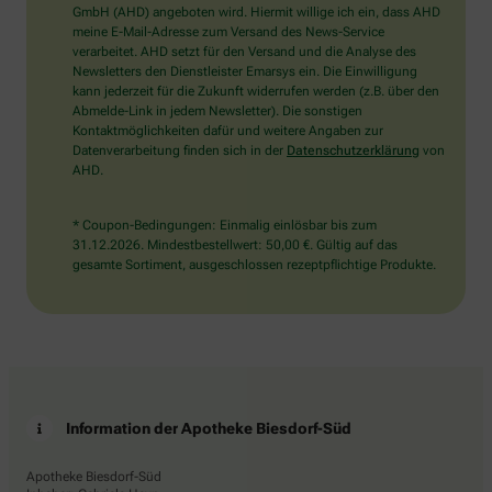
wählen
GmbH (AHD) angeboten wird. Hiermit willige ich ein, dass AHD
Sie
meine E-Mail-Adresse zum Versand des News-Service
bitte
verarbeitet. AHD setzt für den Versand und die Analyse des
den
Newsletters den Dienstleister Emarsys ein. Die Einwilligung
LKW.
kann jederzeit für die Zukunft widerrufen werden (z.B. über den
Abmelde-Link in jedem Newsletter). Die sonstigen
Kontaktmöglichkeiten dafür und weitere Angaben zur
Datenverarbeitung finden sich in der
Datenschutzerklärung
von
AHD.
* Coupon-Bedingungen: Einmalig einlösbar bis zum
31.12.2026. Mindestbestellwert: 50,00 €. Gültig auf das
gesamte Sortiment, ausgeschlossen rezeptpflichtige Produkte.
Information der Apotheke Biesdorf-Süd
Apotheke Biesdorf-Süd