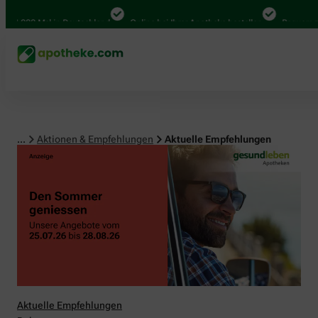
00 Mal in Deutschland
Online bei Ihrer Apotheke bestellen
Bequem zwischen
...
Aktionen & Empfehlungen
Aktuelle Empfehlungen
Aktuelle Empfehlungen