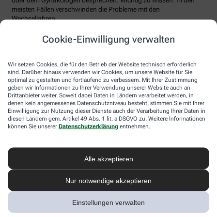
meisten Fällen verschwinden die Probleme mit den
Wechseljahren.
Voraussetzung für eine erfolgreiche Behandlung ist allerdings
Cookie-Einwilligung verwalten
immer, dass die Endometriose auch als solche erkannt wird.
Regelmäßig heftige Regelschmerzen sollten Frauen deshalb ernst
nehmen und ärztlich abklären lassen. Und sich auf keinen Fall
Wir setzen Cookies, die für den Betrieb der Website technisch erforderlich
einreden lassen, sie seien normal.
sind. Darüber hinaus verwenden wir Cookies, um unsere Website für Sie
optimal zu gestalten und fortlaufend zu verbessern. Mit Ihrer Zustimmung
geben wir Informationen zu Ihrer Verwendung unserer Website auch an
Drittanbieter weiter. Soweit dabei Daten in Ländern verarbeitet werden, in
denen kein angemessenes Datenschutzniveau besteht, stimmen Sie mit Ihrer
Einwilligung zur Nutzung dieser Dienste auch der Verarbeitung Ihrer Daten in
diesen Ländern gem. Artikel 49 Abs. 1 lit. a DSGVO zu. Weitere Informationen
können Sie unserer
Datenschutzerklärung
entnehmen.
Alle akzeptieren
Melden Sie sich hier an und sichern Sie
Nur notwendige akzeptieren
sich Ihren 10% Gutschein* für unsere
Apotheke
Einstellungen verwalten