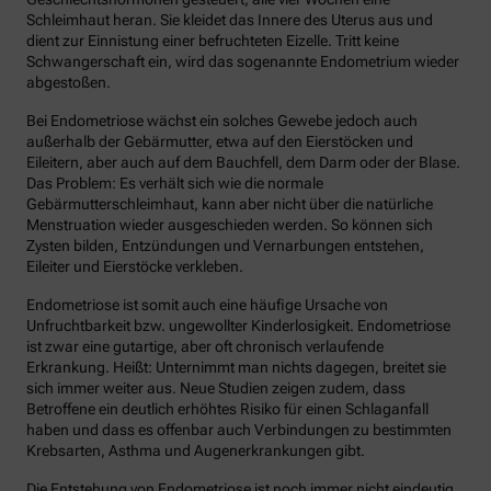
Schleimhaut heran. Sie kleidet das Innere des Uterus aus und
dient zur Einnistung einer befruchteten Eizelle. Tritt keine
Schwangerschaft ein, wird das sogenannte Endometrium wieder
abgestoßen.
Bei Endometriose wächst ein solches Gewebe jedoch auch
außerhalb der Gebärmutter, etwa auf den Eierstöcken und
Eileitern, aber auch auf dem Bauchfell, dem Darm oder der Blase.
Das Problem: Es verhält sich wie die normale
Gebärmutterschleimhaut, kann aber nicht über die natürliche
Menstruation wieder ausgeschieden werden. So können sich
Zysten bilden, Entzündungen und Vernarbungen entstehen,
Eileiter und Eierstöcke verkleben.
Endometriose ist somit auch eine häufige Ursache von
Unfruchtbarkeit bzw. ungewollter Kinderlosigkeit. Endometriose
ist zwar eine gutartige, aber oft chronisch verlaufende
Erkrankung. Heißt: Unternimmt man nichts dagegen, breitet sie
sich immer weiter aus. Neue Studien zeigen zudem, dass
Betroffene ein deutlich erhöhtes Risiko für einen Schlaganfall
haben und dass es offenbar auch Verbindungen zu bestimmten
Krebsarten, Asthma und Augenerkrankungen gibt.
Die Entstehung von Endometriose ist noch immer nicht eindeutig