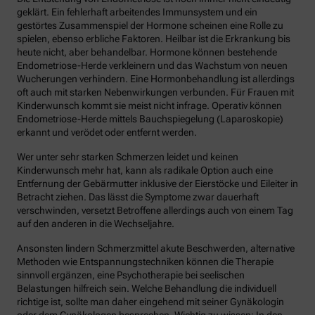
geklärt. Ein fehlerhaft arbeitendes Immunsystem und ein
gestörtes Zusammenspiel der Hormone scheinen eine Rolle zu
spielen, ebenso erbliche Faktoren. Heilbar ist die Erkrankung bis
heute nicht, aber behandelbar. Hormone können bestehende
Endometriose-Herde verkleinern und das Wachstum von neuen
Wucherungen verhindern. Eine Hormonbehandlung ist allerdings
oft auch mit starken Nebenwirkungen verbunden. Für Frauen mit
Kinderwunsch kommt sie meist nicht infrage. Operativ können
Endometriose-Herde mittels Bauchspiegelung (Laparoskopie)
erkannt und verödet oder entfernt werden.
Wer unter sehr starken Schmerzen leidet und keinen
Kinderwunsch mehr hat, kann als radikale Option auch eine
Entfernung der Gebärmutter inklusive der Eierstöcke und Eileiter in
Betracht ziehen. Das lässt die Symptome zwar dauerhaft
verschwinden, versetzt Betroffene allerdings auch von einem Tag
auf den anderen in die Wechseljahre.
Ansonsten lindern Schmerzmittel akute Beschwerden, alternative
Methoden wie Entspannungstechniken können die Therapie
sinnvoll ergänzen, eine Psychotherapie bei seelischen
Belastungen hilfreich sein. Welche Behandlung die individuell
richtige ist, sollte man daher eingehend mit seiner Gynäkologin
oder dem Gynäkologen besprechen. Wichtig zu wissen: In den