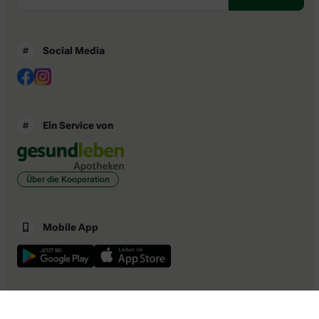
Social Media
Ein Service von
Über die Kooperation
Mobile App