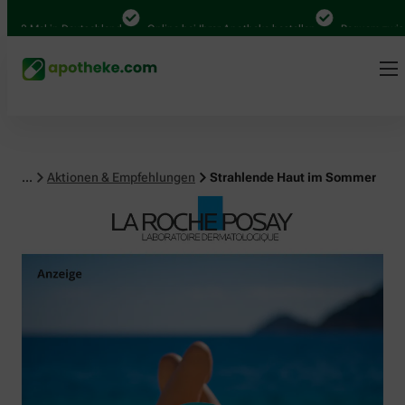
al in Deutschland
Online bei Ihrer Apotheke bestellen
Bequem zwischen Ab
...
Aktionen & Empfehlungen
Strahlende Haut im Sommer