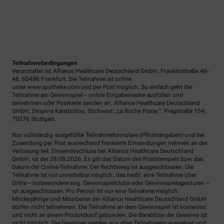
Teilnahmebedingungen
Veranstalter ist Alliance Healthcare Deutschland GmbH, Franklinstraße 46-
48, 60486 Frankfurt. Die Teilnahme ist online
unter www.apotheke.com und per Post möglich. So einfach geht die
Teilnahme am Gewinnspiel – online Eingabemaske ausfüllen und
teilnehmen oder Postkarte senden an: Alliance Healthcare Deutschland
GmbH, Despina Kalaitzidou, Stichwort „La Roche Posay“, Pragstraße 154,
70376 Stuttgart.
Nur vollständig ausgefüllte Teilnahmeformulare (Pflichtangaben) und bei
Zusendung per Post ausreichend frankierte Einsendungen nehmen an der
Verlosung teil. Einsendeschluss bei Alliance Healthcare Deutschland
GmbH, ist der 28.08.2026. Es gilt das Datum des Poststempels bzw. das
Datum der Online-Teilnahme. Der Rechtsweg ist ausgeschlossen. Die
Teilnahme ist nur unmittelbar möglich; das heißt, eine Teilnahme über
Dritte – insbesondere sog. Gewinnspielclubs oder Gewinnspielagenturen –
ist ausgeschlossen. Pro Person ist nur eine Teilnahme möglich.
Minderjährige und Mitarbeiter der Alliance Healthcare Deutschland GmbH
dürfen nicht teilnehmen. Die Teilnahme an dem Gewinnspiel ist kostenlos
und nicht an einem Produktkauf gebunden. Die Barablöse der Gewinne ist
nicht möglich. Die Gewinner werden aus allen Teilnehmern ausgelost und