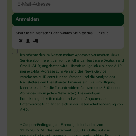
Sind Sie ein Mensch? Dann wählen Sie bitte
das Flugzeug
.
1
2
3
Sind
Sie
ein
Mensch?
Ich möchte den im Namen meiner Apotheke versandten News-
Dann
Service abonnieren, der von der Alliance Healthcare Deutschland
wählen
GmbH (AHD) angeboten wird. Hiermit willige ich ein, dass AHD
Sie
meine E-Mail-Adresse zum Versand des News-Service
bitte
verarbeitet. AHD setzt für den Versand und die Analyse des
das
Newsletters den Dienstleister Emarsys ein. Die Einwilligung
Flugzeug.
kann jederzeit für die Zukunft widerrufen werden (z.B. über den
Abmelde-Link in jedem Newsletter). Die sonstigen
Kontaktmöglichkeiten dafür und weitere Angaben zur
Datenverarbeitung finden sich in der
Datenschutzerklärung
von
AHD.
* Coupon-Bedingungen: Einmalig einlösbar bis zum
31.12.2026. Mindestbestellwert: 50,00 €. Gültig auf das
gesamte Sortiment, ausgeschlossen rezeptpflichtige Produkte.