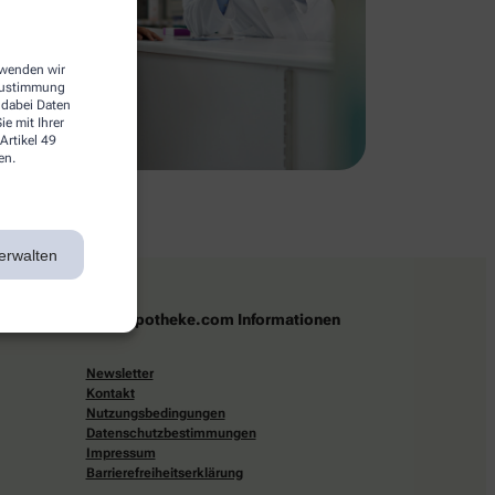
erwenden wir
 Zustimmung
 dabei Daten
e mit Ihrer
Artikel 49
en.
erwalten
apotheke.com Informationen
Newsletter
Kontakt
Nutzungsbedingungen
Datenschutzbestimmungen
Impressum
Barrierefreiheitserklärung