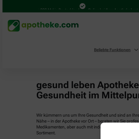
4.000 Mal in Deutschland
Online bei Ihrer Apotheke bestel
Beliebte Funktionen
gesund leben Apotheken
Gesundheit im Mittelpu
Wir kümmern uns um Ihre Gesundheit und sind an Ihrer
Nähe – in der Apotheke vor Ort – beraten wir Sie profess
Medikamenten, aber auch mit individuellen Gesundhei
Sortiment.