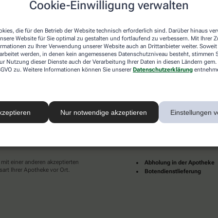
Cookie-Einwilligung verwalten
desweit mehrere tausend lokale Apotheken. Diese starke
und Dienstleistungen immer für Sie da.
kies, die für den Betrieb der Website technisch erforderlich sind. Darüber hinaus v
en zu Ihnen als Patientinnen und Patienten sind für uns
nsere Website für Sie optimal zu gestalten und fortlaufend zu verbessern. Mit Ihrer
pruch an eine individuelle, hochwertige und digitale
ormationen zu Ihrer Verwendung unserer Website auch an Drittanbieter weiter. Soweit
ünder und erfüllter leben.
rarbeitet werden, in denen kein angemessenes Datenschutzniveau besteht, stimmen Si
ur Nutzung dieser Dienste auch der Verarbeitung Ihrer Daten in diesen Ländern gem. 
Ihrer Nähe finden Sie hier:
 DSGVO zu. Weitere Informationen können Sie unserer
Datenschutzerklärung
entnehm
kzeptieren
Nur notwendige akzeptieren
Einstellungen v
ahlarten
Lieferarten
 mit einer anderen akzeptierten
Abholung in der Apotheke
art Ihrer Apotheke vor Ort.
Botendienstlieferung