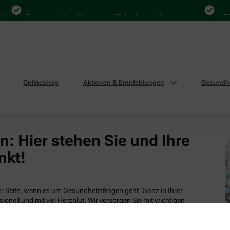
len
Bequem zwischen Abholung und Botendienst wählen
4.000
Onlineshop
Aktionen & Empfehlungen
Gesundhe
: Hier stehen Sie und Ihre
nkt!
 Seite, wenn es um Gesundheitsfragen geht. Ganz in Ihrer
ionell und mit viel Herzblut. Wir versorgen Sie mit wichtigen
tsleistungen und attraktiven Produkten aus unserem