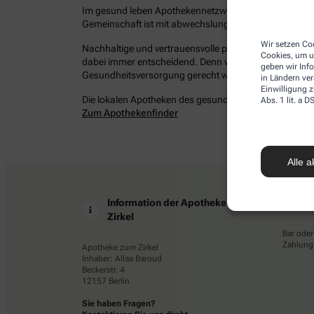
Im gesund leben Apothekennetzwerk befinden sich bun
Gemeinschaft ist mit abwechslungsreichen Angeboten 
Wir setzen Coo
Nachhaltige und vertrauensvolle persönliche Beziehung
Cookies, um u
dabei immer entscheidend. Denn wir möchten Ihrem Ans
geben wir Inf
Gesundheitsversorgung gerecht werden – damit Sie ges
in Ländern ve
Einwilligung z
Die lokalen Apotheken des gesund leben Netzwerkes in 
Abs. 1 lit. a
Zum Apothekenfinder
Alle a
Information der Apotheke zum
Z
Zirkel
Bar oder
Zahlungs
Apotheke zum Zirkel
Inhaber: Allaa Baroud
Beckerstr. 4
12157 Berlin
Sie haben Fragen?