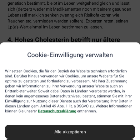
genetisch bestimmt, bleibt im Leben weitgehend gleich und lässt
sich (derzeit) weder mit Medikamenten noch mit einem gesunden
Lebensstil merklich senken (wenngleich Risikofaktoren wie
Rauchen etc. vermieden werden sollten). Experten raten, seinen
Lp(a)-Wert einmal im Leben bestimmen zu lassen.
4. Hohes Cholesterin betrifft nur ältere
Menschen
Cookie-Einwilligung verwalten
Falsch. Zwar steigt das Risiko für erhöhte Cholesterinwerte mit
zunehmendem Alter. Menschen mit sogenannter familiärer
Hypercholesterinämie (FH) haben jedoch schon von Geburt an
Wir setzen Cookies, die für den Betrieb der Website technisch erforderlich
erhöhte Blutfettwerte. Bei der erblich bedingten
sind. Darüber hinaus verwenden wir Cookies, um unsere Website für Sie
optimal zu gestalten und fortlaufend zu verbessern. Mit Ihrer Zustimmung
Stoffwechselerkrankung sammelt sich durch einen Gendefekt
geben wir Informationen zu Ihrer Verwendung unserer Website auch an
sehr viel LDL-Cholesterin im Blut an (über 190 bis 500 mg/dl) und
Drittanbieter weiter. Soweit dabei Daten in Ländern verarbeitet werden, in
lagert sich an den Wänden der Arterien und Venen ab. Betroffene
denen kein angemessenes Datenschutzniveau besteht, stimmen Sie mit Ihrer
entwickeln oft schon im jungen Erwachsenenalter eine
Einwilligung zur Nutzung dieser Dienste auch der Verarbeitung Ihrer Daten in
Arteriosklerose.
diesen Ländern gem. Artikel 49 Abs. 1 lit. a DSGVO zu. Weitere Informationen
können Sie unserer
Datenschutzerklärung
entnehmen.
Unbehandelt erkrankt etwa die Hälfte der Männer schon vor dem
50. Lebensjahr an einer koronaren Herzkrankheit (KHK), die zum
Herzinfarkt oder plötzlichem Herztod führen kann. Frauen sind
Alle akzeptieren
bis zur Menopause durch Hormone besser geschützt, bei ihnen
sind es rund 30 Prozent bis zum Alter von 60 Jahren. Die familiäre