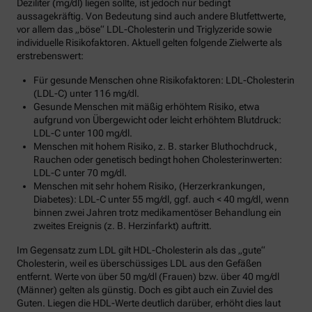
Deziliter (mg/dl) liegen sollte, ist jedoch nur bedingt
aussagekräftig. Von Bedeutung sind auch andere Blutfettwerte,
vor allem das „böse“ LDL-Cholesterin und Triglyzeride sowie
individuelle Risikofaktoren. Aktuell gelten folgende Zielwerte als
erstrebenswert:
Für gesunde Menschen ohne Risikofaktoren: LDL-Cholesterin
(LDL-C) unter 116 mg/dl.
Gesunde Menschen mit mäßig erhöhtem Risiko, etwa
aufgrund von Übergewicht oder leicht erhöhtem Blutdruck:
LDL-C unter 100 mg/dl.
Menschen mit hohem Risiko, z. B. starker Bluthochdruck,
Rauchen oder genetisch bedingt hohen Cholesterinwerten:
LDL-C unter 70 mg/dl.
Menschen mit sehr hohem Risiko, (Herzerkrankungen,
Diabetes): LDL-C unter 55 mg/dl, ggf. auch < 40 mg/dl, wenn
binnen zwei Jahren trotz medikamentöser Behandlung ein
zweites Ereignis (z. B. Herzinfarkt) auftritt.
Im Gegensatz zum LDL gilt HDL-Cholesterin als das „gute“
Cholesterin, weil es überschüssiges LDL aus den Gefäßen
entfernt. Werte von über 50 mg/dl (Frauen) bzw. über 40 mg/dl
(Männer) gelten als günstig. Doch es gibt auch ein Zuviel des
Guten. Liegen die HDL-Werte deutlich darüber, erhöht dies laut