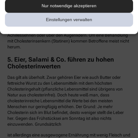
Nur notwendige akzeptieren
Hypercholesterinämie kommt bei etwa einer von 300 Personen
vor. Sind in der Familie Fälle von frühen Herzinfarkten, Stents oder
Bypass-Operationen bekannt, sollte man sein Cholesterin
Einstellungen verwalten
dringend überprüfen lassen. Anzeichen können auch gelbliche
Knötchen (Xanthome) unter der Haut sein, etwa an den
Achillessehnen oder über den Augenlidern. Um eine Behandlung
mit Cholesterinsenkern (Statinen) kommen Betroffene meist nicht
herum.
5. Eier, Salami & Co. führen zu hohen
Cholesterinwerten
Das gilt als überholt. Zwar gehören Eier wie auch Butter oder
fettreiche Wurst zu den Lebensmitteln mit dem höchsten
Cholesteringehalt (pflanzliche Lebensmittel sind übrigens von
Natur aus cholesterinfrei). Doch heute weiß man, dass
cholesterinreiche Lebensmittel die Werte bei den meisten
Menschen nur geringfügig erhöhen. Der Grund: Je mehr
Cholesterin sich im Blut befindet, desto weniger stellt die Leber
her. Gegen das Frühstücksei am Sonntag ist also nichts
einzuwenden. Grundsätzlich
ist allerdings eine ausgewogene Ernährung mit wenig Fleisch und