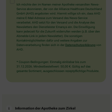
Mensch?
Ich möchte den im Namen meiner Apotheke versandten News-
Dann
Service abonnieren, der von der Alliance Healthcare Deutschland
wählen
GmbH (AHD) angeboten wird. Hiermit willige ich ein, dass AHD
Sie
meine E-Mail-Adresse zum Versand des News-Service
bitte
verarbeitet. AHD setzt für den Versand und die Analyse des
das
Newsletters den Dienstleister Emarsys ein. Die Einwilligung
Haus.
kann jederzeit für die Zukunft widerrufen werden (z.B. über den
Abmelde-Link in jedem Newsletter). Die sonstigen
Kontaktmöglichkeiten dafür und weitere Angaben zur
Datenverarbeitung finden sich in der
Datenschutzerklärung
von
AHD.
* Coupon-Bedingungen: Einmalig einlösbar bis zum
31.12.2026. Mindestbestellwert: 50,00 €. Gültig auf das
gesamte Sortiment, ausgeschlossen rezeptpflichtige Produkte.
Information der Apotheke zum Zirkel