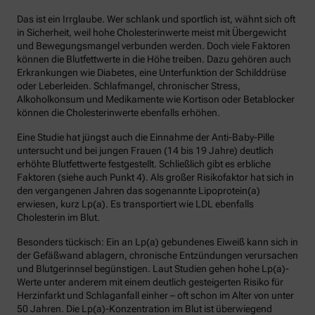
Das ist ein Irrglaube. Wer schlank und sportlich ist, wähnt sich oft
in Sicherheit, weil hohe Cholesterinwerte meist mit Übergewicht
und Bewegungsmangel verbunden werden. Doch viele Faktoren
können die Blutfettwerte in die Höhe treiben. Dazu gehören auch
Erkrankungen wie Diabetes, eine Unterfunktion der Schilddrüse
oder Leberleiden. Schlafmangel, chronischer Stress,
Alkoholkonsum und Medikamente wie Kortison oder Betablocker
können die Cholesterinwerte ebenfalls erhöhen.
Eine Studie hat jüngst auch die Einnahme der Anti-Baby-Pille
untersucht und bei jungen Frauen (14 bis 19 Jahre) deutlich
erhöhte Blutfettwerte festgestellt. Schließlich gibt es erbliche
Faktoren (siehe auch Punkt 4). Als großer Risikofaktor hat sich in
den vergangenen Jahren das sogenannte Lipoprotein(a)
erwiesen, kurz Lp(a). Es transportiert wie LDL ebenfalls
Cholesterin im Blut.
Besonders tückisch: Ein an Lp(a) gebundenes Eiweiß kann sich in
der Gefäßwand ablagern, chronische Entzündungen verursachen
und Blutgerinnsel begünstigen. Laut Studien gehen hohe Lp(a)-
Werte unter anderem mit einem deutlich gesteigerten Risiko für
Herzinfarkt und Schlaganfall einher – oft schon im Alter von unter
50 Jahren. Die Lp(a)-Konzentration im Blut ist überwiegend