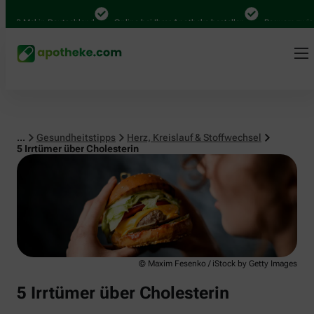
Herz, Kreislauf & Stoffwechsel
00 Mal in Deutschland
Online bei Ihrer Apotheke bestellen
Bequem zwischen
...
Gesundheitstipps
Herz, Kreislauf & Stoffwechsel
5 Irrtümer über Cholesterin
© Maxim Fesenko / iStock by Getty Images
5 Irrtümer über Cholesterin