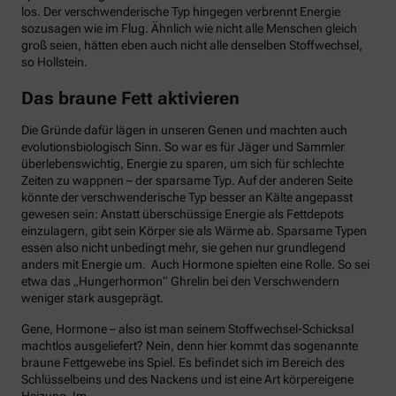
los. Der verschwenderische Typ hingegen verbrennt Energie
sozusagen wie im Flug. Ähnlich wie nicht alle Menschen gleich
groß seien, hätten eben auch nicht alle denselben Stoffwechsel,
so Hollstein.
Das braune Fett aktivieren
Die Gründe dafür lägen in unseren Genen und machten auch
evolutionsbiologisch Sinn. So war es für Jäger und Sammler
überlebenswichtig, Energie zu sparen, um sich für schlechte
Zeiten zu wappnen – der sparsame Typ. Auf der anderen Seite
könnte der verschwenderische Typ besser an Kälte angepasst
gewesen sein: Anstatt überschüssige Energie als Fettdepots
einzulagern, gibt sein Körper sie als Wärme ab. Sparsame Typen
essen also nicht unbedingt mehr, sie gehen nur grundlegend
anders mit Energie um. Auch Hormone spielten eine Rolle. So sei
etwa das „Hungerhormon“ Ghrelin bei den Verschwendern
weniger stark ausgeprägt.
Gene, Hormone – also ist man seinem Stoffwechsel-Schicksal
machtlos ausgeliefert? Nein, denn hier kommt das sogenannte
braune Fettgewebe ins Spiel. Es befindet sich im Bereich des
Schlüsselbeins und des Nackens und ist eine Art körpereigene