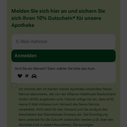
Melden Sie sich hier an und sichern Sie
sich Ihren 10% Gutschein* für unsere
Apotheke
Sind Sie ein Mensch? Dann wählen Sie bitte
das Auto
.
1
2
3
Sind
Sie
ein
Mensch?
Ich möchte den im Namen meiner Apotheke versandten News-
Dann
Service abonnieren, der von der Alliance Healthcare Deutschland
wählen
GmbH (AHD) angeboten wird. Hiermit willige ich ein, dass AHD
Sie
meine E-Mail-Adresse zum Versand des News-Service
bitte
verarbeitet. AHD setzt für den Versand und die Analyse des
das
Newsletters den Dienstleister Emarsys ein. Die Einwilligung
Auto.
kann jederzeit für die Zukunft widerrufen werden (z.B. über den
Abmelde-Link in jedem Newsletter). Die sonstigen