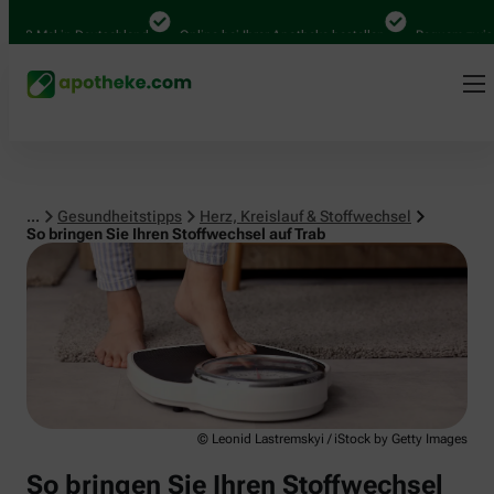
Herz, Kreislauf & Stoffwechsel
0 Mal in Deutschland
Online bei Ihrer Apotheke bestellen
Bequem zwischen
...
Gesundheitstipps
Herz, Kreislauf & Stoffwechsel
So bringen Sie Ihren Stoffwechsel auf Trab
© Leonid Lastremskyi / iStock by Getty Images
So bringen Sie Ihren Stoffwechsel