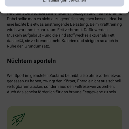
Einstellungen verwalten
von weißen Fettzellen in braunes Fett begünstigen und dessen
Aktivität erhöhen. Ab circa 30 Minuten Joggen oder Radfahren
wird der Stoffwechsel sehr effektiv einbezogen und Fett verbrannt.
Dabei sollte man es nicht allzu gemütlich angehen lassen. Ideal ist
eine leichte bis etwas anstrengende Belastung. Beim Krafttraining
wird zwar unmittelbar kaum Fett verbrannt. Dafür werden
Muskeln aufgebaut – und die sind stoffwechselaktiver als Fett,
das heißt, sie verbrennen mehr Kalorien und steigern so auch in
Ruhe den Grundumsatz.
Nüchtern sporteln
Wer Sport im gefasteten Zustand betreibt, also ohne vorher etwas
gegessen zu haben, zwingt den Körper, Energie nicht aus schnell
verfügbarem Zucker, sondern aus den Fettreserven zu ziehen.
Auch das scheint förderlich für das braune Fettgewebe zu sein.