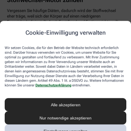
Vergessen Sie häufige Diäten, dadurch wird der Stoffwechsel
eher träge, weil sich der Körper auf einen niedrigeren
Energiebedarf einstellt. Auch Fast Food und Fertiggerichte sollten
vom Speiseplan gestrichen werden. Studien zeigen, dass der
Cookie-Einwilligung verwalten
Körper bei der Verarbeitung von hochverarbeiteten Lebensmitteln
weniger Energie benötigt als für unverarbeitete.
Wir setzen Cookies, die für den Betrieb der Website technisch erforderlich
Tim Hollstein rät zu einer proteinreichen Ernährung (Vorsicht bei
sind. Darüber hinaus verwenden wir Cookies, um unsere Website für Sie
Vorerkrankungen wie Nierenleiden!). Denn Proteine sind nicht nur
optimal zu gestalten und fortlaufend zu verbessern. Mit Ihrer Zustimmung
gut für den Muskelaufbau, der Körper benötigt auch viel Energie,
geben wir Informationen zu Ihrer Verwendung unserer Website auch an
um Eiweiß abzubauen. Das regt den Stoffwechsel an. Proteine
Drittanbieter weiter. Soweit dabei Daten in Ländern verarbeitet werden, in
stecken vor allem in magerem Fleisch, Fisch und Milchprodukten
denen kein angemessenes Datenschutzniveau besteht, stimmen Sie mit Ihrer
Einwilligung zur Nutzung dieser Dienste auch der Verarbeitung Ihrer Daten in
wie Quark und Skyr. Auch sogenannte thermogene Lebensmittel
diesen Ländern gem. Artikel 49 Abs. 1 lit. a DSGVO zu. Weitere Informationen
wie Chilis oder Ingwer können das braune Fettgewebe aktivieren
können Sie unserer
Datenschutzerklärung
entnehmen.
und den Energieverbrauch erhöhen.
In Bewegung kommen
Alle akzeptieren
Der richtige Mix macht’s
Nur notwendige akzeptieren
Ohne regelmäßige Bewegung purzeln die Pfunde meistens nicht.
Besonders Ausdauersport kann laut Forschern die Umwandlung