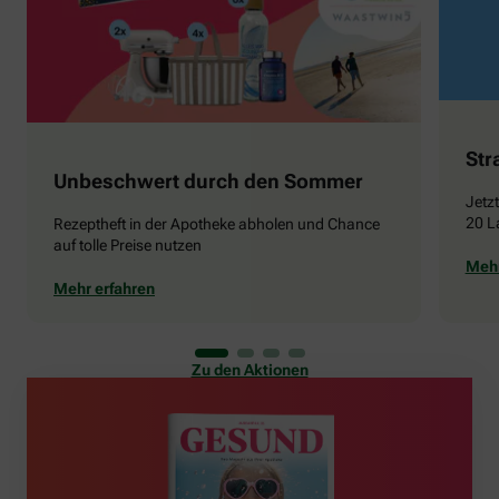
Str
Unbeschwert durch den Sommer
Jetz
20 L
Rezeptheft in der Apotheke abholen und Chance
auf tolle Preise nutzen
Mehr
Mehr erfahren
Zu den Aktionen