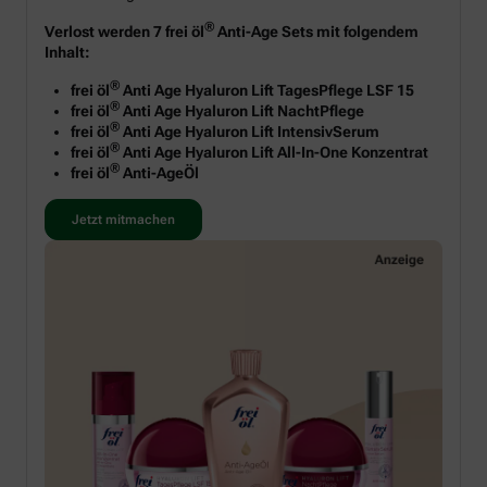
®
Verlost werden 7 frei öl
Anti-Age Sets mit folgendem
Inhalt:
®
frei öl
Anti Age Hyaluron Lift TagesPflege LSF 15
®
frei öl
Anti Age Hyaluron Lift NachtPflege
®
frei öl
Anti Age Hyaluron Lift IntensivSerum
®
frei öl
Anti Age Hyaluron Lift All-In-One Konzentrat
®
frei öl
Anti-AgeÖl
Jetzt mitmachen