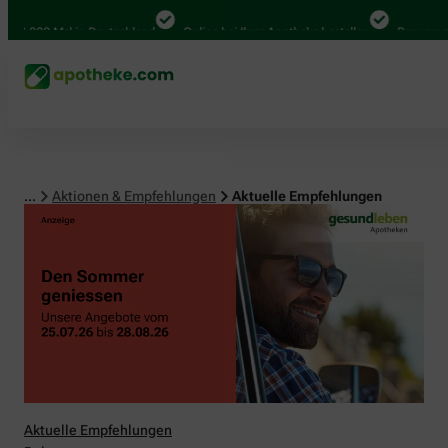
00 Mal in Deutschland
Online bei Ihrer Apotheke bestellen
Bequem zwischen
...
Aktionen & Empfehlungen
Aktuelle Empfehlungen
Aktuelle Empfehlungen