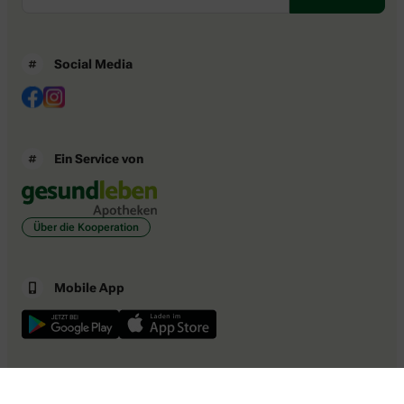
Social Media
Ein Service von
Über die Kooperation
Mobile App