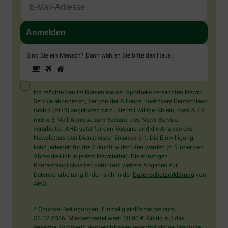
Sind Sie ein Mensch? Dann wählen Sie bitte
das Haus
.
1
2
3
Sind
Sie
ein
Mensch?
Ich möchte den im Namen meiner Apotheke versandten News-
Dann
Service abonnieren, der von der Alliance Healthcare Deutschland
wählen
GmbH (AHD) angeboten wird. Hiermit willige ich ein, dass AHD
Sie
meine E-Mail-Adresse zum Versand des News-Service
bitte
verarbeitet. AHD setzt für den Versand und die Analyse des
das
Newsletters den Dienstleister Emarsys ein. Die Einwilligung
Haus.
kann jederzeit für die Zukunft widerrufen werden (z.B. über den
Abmelde-Link in jedem Newsletter). Die sonstigen
Kontaktmöglichkeiten dafür und weitere Angaben zur
Datenverarbeitung finden sich in der
Datenschutzerklärung
von
AHD.
* Coupon-Bedingungen: Einmalig einlösbar bis zum
31.12.2026. Mindestbestellwert: 50,00 €. Gültig auf das
gesamte Sortiment, ausgeschlossen rezeptpflichtige Produkte.