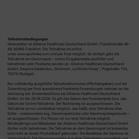
Teilnahmebedingungen
Veranstalter ist Alliance Healthcare Deutschland GmbH, Franklinstraße 46-
48, 60486 Frankfurt. Die Teilnahme ist online
unter www.apotheke.com und per Post möglich. So einfach geht die
Teilnahme am Gewinnspiel – online Eingabemaske ausfüllen und
teilnehmen oder Postkarte senden an: Alliance Healthcare Deutschland
GmbH, Despina Kalaitzidou, Stichwort „La Roche Posay“, Pragstraße 154,
70376 Stuttgart.
Nur vollständig ausgefüllte Teilnahmeformulare (Pflichtangaben) und bei
Zusendung per Post ausreichend frankierte Einsendungen nehmen an der
Verlosung teil. Einsendeschluss bei Alliance Healthcare Deutschland
GmbH, ist der 28.08.2026. Es gilt das Datum des Poststempels bzw. das
Datum der Online-Teilnahme. Der Rechtsweg ist ausgeschlossen. Die
Teilnahme ist nur unmittelbar möglich; das heißt, eine Teilnahme über
Dritte – insbesondere sog. Gewinnspielclubs oder Gewinnspielagenturen –
ist ausgeschlossen. Pro Person ist nur eine Teilnahme möglich.
Minderjährige und Mitarbeiter der Alliance Healthcare Deutschland GmbH
dürfen nicht teilnehmen. Die Teilnahme an dem Gewinnspiel ist kostenlos
und nicht an einem Produktkauf gebunden. Die Barablöse der Gewinne ist
nicht möglich. Die Gewinner werden aus allen Teilnehmern ausgelost und