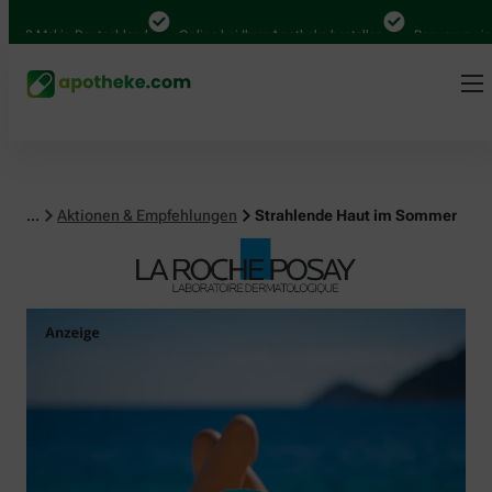
al in Deutschland
Online bei Ihrer Apotheke bestellen
Bequem zwischen Ab
...
Aktionen & Empfehlungen
Strahlende Haut im Sommer