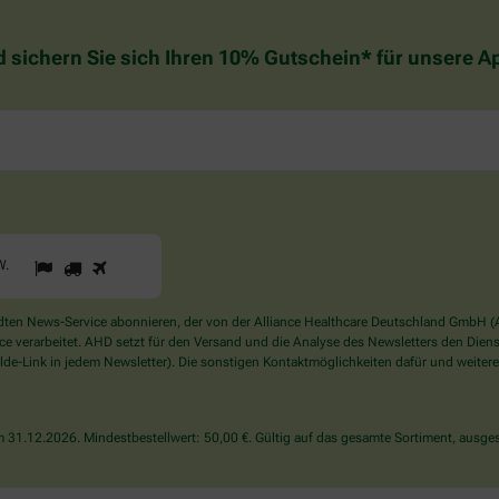
d sichern Sie sich Ihren 10% Gutschein* für unsere 
1
2
3
Sind
W
.
Sie
ein
Mensch?
en News-Service abonnieren, der von der Alliance Healthcare Deutschland GmbH (AH
Dann
verarbeitet. AHD setzt für den Versand und die Analyse des Newsletters den Dienstle
wählen
de-Link in jedem Newsletter). Die sonstigen Kontaktmöglichkeiten dafür und weitere
Sie
bitte
den
31.12.2026. Mindestbestellwert: 50,00 €. Gültig auf das gesamte Sortiment, ausges
LKW.