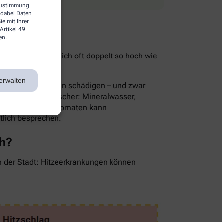
 Zustimmung
 dabei Daten
e mit Ihrer
Artikel 49
en.
ist im Sommer nämlich oft doppelt so hoch wie
ie Folge.
erwalten
rnsthaft die Nieren schädigen – und zwar
Die besten Durstlöscher: Mineralwasser,
en, Gurken oder Tomaten kann
ztlich besprechen.
ch?
in der Stadt: Hitzeerkrankungen können