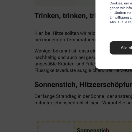
Cookies, um u
geben wir Inf
in Ländern ve
Trinken, trinken, trinken!
Einwilligung z
Abs. 1 lit. a
Klar, bei Hitze sollten wir reichlich trinken,
bei moderaten Temperaturen. Trinken wir zu 
Alle a
Weniger bekannt ist, dass ein Flüssigkeitsma
nachhaltig und auch bei gesunden Menschen. Als
ungesüßte Kräuter- und Früchtetees oder ve
Flüssigkeitsverluste ausgleichen. Bei Herz-Kr
Sonnenstich, Hitzeerschöpfun
Der lange Strandtag in der Sonne, der anstren
mitunter lebensbedrohlich sein. Worauf Sie ac