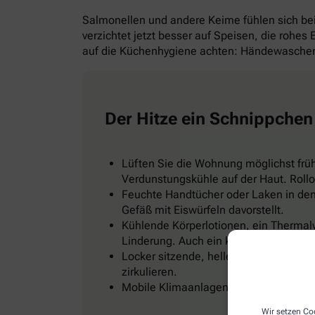
Salmonellen und andere Keime fühlen sich b
verzichtet jetzt besser auf Speisen, die rohes
auf die Küchenhygiene achten: Händewaschen 
Der Hitze ein Schnippchen
Lüften Sie die Wohnung möglichst frü
Verdunstungskühle auf der Haut. Rollo
Feuchte Handtücher oder Laken in den 
Gefäß mit Eiswürfeln davorstellt.
Kühlende Körperlotionen, ein Thermal
Linderung. Auch ein kühles Fußbad od
Locker sitzende, helle Kleidung, zum Be
zirkulieren.
Mobile Klimaanlagen gibt es im Baumark
Wir setzen Coo