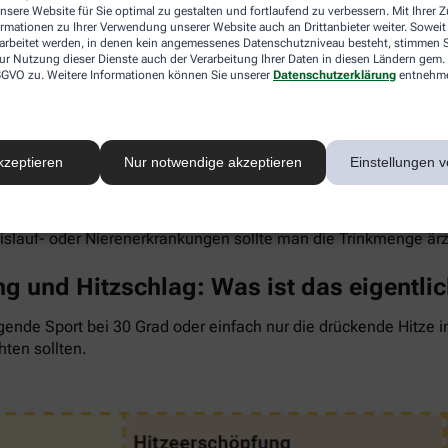
nsere Website für Sie optimal zu gestalten und fortlaufend zu verbessern. Mit Ihrer
ormationen zu Ihrer Verwendung unserer Website auch an Drittanbieter weiter. Soweit
rarbeitet werden, in denen kein angemessenes Datenschutzniveau besteht, stimmen Si
ur Nutzung dieser Dienste auch der Verarbeitung Ihrer Daten in diesen Ländern gem. 
 DSGVO zu. Weitere Informationen können Sie unserer
Datenschutzerklärung
entnehm
 um den Flüssigkeitsverlust durch Schwitzen auszugleichen. Der 
wenig, sind Kopfschmerzen und Konzentrationsprobleme meist d
kzeptieren
Nur notwendige akzeptieren
Einstellungen v
ngel auch anderen Organen zusetzt. So kann Hitzestress auch e
 Faustregel gilt: Zwei bis drei Liter täglich sollten es sein. 
rdünnte Säfte. Auch wasserreiches Obst und Gemüse wie Melon
eislauf- oder Nierenerkrankungen sollte man die Trinkmenge är
g und Hitzschlag: Was ist das eigentli
gende Sport bei 30 Grad oder einfach nur die drückende Hitze 
hten sollten.