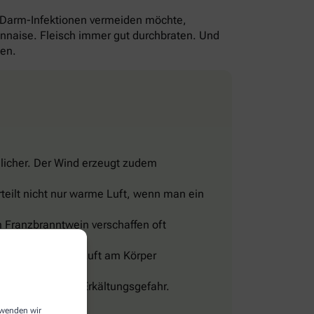
-Darm-Infektionen vermeiden möchte,
yonnaise. Fleisch immer gut durchbraten. Und
gen.
licher. Der Wind erzeugt zudem
teilt nicht nur warme Luft, wenn man ein
 Franzbranntwein verschaffen oft
eine Wohltat.
sig und lässt die Luft am Körper
len, sonst droht Erkältungsgefahr.
erwenden wir