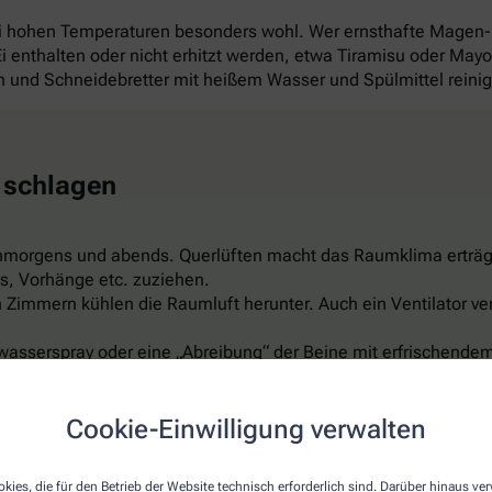
ei hohen Temperaturen besonders wohl. Wer ernsthafte Magen
 Ei enthalten oder nicht erhitzt werden, etwa Tiramisu oder Ma
und Schneidebretter mit heißem Wasser und Spülmittel reini
 schlagen
hmorgens und abends. Querlüften macht das Raumklima erträg
s, Vorhänge etc. zuziehen.
Zimmern kühlen die Raumluft herunter. Auch ein Ventilator ver
wasserspray oder eine „Abreibung“ der Beine mit erfrischendem
er feuchte Umschläge auf Arme, Beine, Stirn oder Nacken sind 
ispiel aus Leinen, reflektiert das Sonnenlicht, ist luftdurchläs
Cookie-Einwilligung verwalten
t schon für rund 150 Euro. Aber Vorsicht: Nicht zu kalt einstel
kies, die für den Betrieb der Website technisch erforderlich sind. Darüber hinaus v