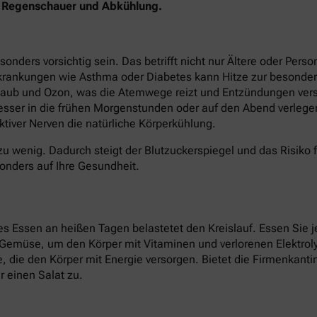
en Regenschauer und Abkühlung.
ers vorsichtig sein. Das betrifft nicht nur Ältere oder Perso
krankungen wie Asthma oder Diabetes kann Hitze zur besonder
staub und Ozon, was die Atemwege reizt und Entzündungen verst
besser in die frühen Morgenstunden oder auf den Abend verlege
tiver Nerven die natürliche Körperkühlung.
zu wenig. Dadurch steigt der Blutzuckerspiegel und das Risiko 
onders auf Ihre Gesundheit.
 Essen an heißen Tagen belastetet den Kreislauf. Essen Sie je
d Gemüse, um den Körper mit Vitaminen und verlorenen Elektroly
ate, die den Körper mit Energie versorgen. Bietet die Firmenkan
 einen Salat zu.