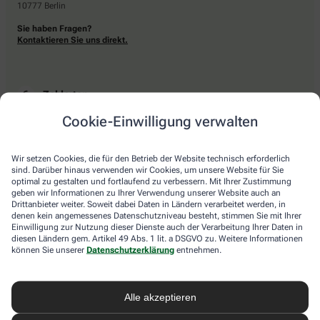
10777 Berlin
Sie haben Fragen?
Kontaktieren Sie uns direkt.
Zahlarten
Cookie-Einwilligung verwalten
Bar oder mit einer anderen akzeptierten Zahlungsart Ihrer Apotheke vor Ort.
Wir setzen Cookies, die für den Betrieb der Website technisch erforderlich
sind. Darüber hinaus verwenden wir Cookies, um unsere Website für Sie
Lieferarten
optimal zu gestalten und fortlaufend zu verbessern. Mit Ihrer Zustimmung
geben wir Informationen zu Ihrer Verwendung unserer Website auch an
Drittanbieter weiter. Soweit dabei Daten in Ländern verarbeitet werden, in
Abholung in der Apotheke
denen kein angemessenes Datenschutzniveau besteht, stimmen Sie mit Ihrer
Botendienstlieferung
Einwilligung zur Nutzung dieser Dienste auch der Verarbeitung Ihrer Daten in
diesen Ländern gem. Artikel 49 Abs. 1 lit. a DSGVO zu. Weitere Informationen
können Sie unserer
Datenschutzerklärung
entnehmen.
apotheke.com Informationen
Alle akzeptieren
Newsletter