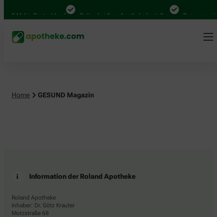
.000 Mal in Deutschland
Online bei Ihrer Apotheke bestellen
Bequem zwisc
Home
GESUND Magazin
Information der Roland Apotheke
Roland Apotheke
Inhaber: Dr. Götz Krauter
Motzstraße 68