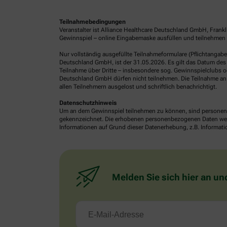
Teilnahmebedingungen
Veranstalter ist Alliance Healthcare Deutschland GmbH, Frank
Gewinnspiel – online Eingabemaske ausfüllen und teilnehmen o
Nur vollständig ausgefüllte Teilnahmeformulare (Pflichtangab
Deutschland GmbH, ist der 31.05.2026. Es gilt das Datum des 
Teilnahme über Dritte – insbesondere sog. Gewinnspielclubs od
Deutschland GmbH dürfen nicht teilnehmen. Die Teilnahme an 
allen Teilnehmern ausgelost und schriftlich benachrichtigt.
Datenschutzhinweis
Um an dem Gewinnspiel teilnehmen zu können, sind personenb
gekennzeichnet. Die erhobenen personenbezogenen Daten werde
Informationen auf Grund dieser Datenerhebung, z.B. Informatio
Melden Sie sich hier an un