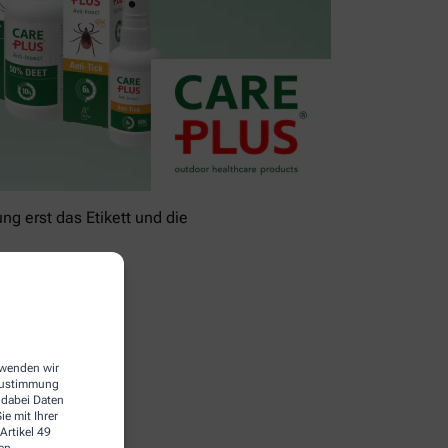
g erst das Etikett und die
erwenden wir
 Zustimmung
 dabei Daten
e mit Ihrer
Artikel 49
en.