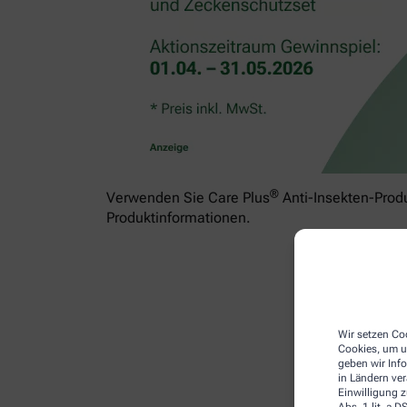
®
Verwenden Sie Care Plus
Anti-Insekten-Produ
Produktinformationen.
Wir setzen Coo
Cookies, um u
geben wir Inf
in Ländern ve
Einwilligung z
Abs. 1 lit. a