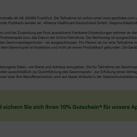
linstraße 46-48, 60486 Frankfurt. Die Teilnahme ist online unter www.apotheke.com 
der Postkarte senden an: Alliance Healthcare Deutschland GmbH, Despina Kalaitzido
en) und bei Zusendung per Post ausreichend frankierte Einsendungen nehmen an der V
Poststempels bzw. das Datum der Online-Teilnahme. Der Rechtsweg ist ausgeschlossen
er Gewinnspielagenturen – ist ausgeschlossen. Pro Person ist nur eine Teilnahme mö
dem Gewinnspiel ist kostenlos und nicht an einem Produktkauf gebunden. Die Barab
ezogene Daten, wie Name und Adresse anzugeben. Die für Teilnahme am Gewinnspiel 
n ausschließlich zur Durchführung des Gewinnspiels – zur Erfüllung eines Vertrages
nen über Ihre Betroffenenrechte, sind auf dieser Website in der Datenschutzerklärun
d sichern Sie sich Ihren 10% Gutschein* für unsere 