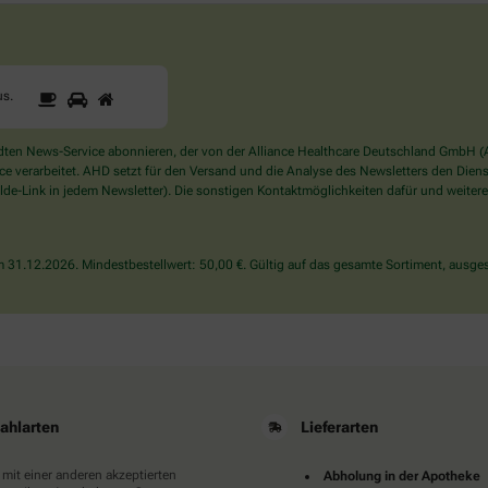
1
2
3
Sind
us
.
Sie
ein
Mensch?
en News-Service abonnieren, der von der Alliance Healthcare Deutschland GmbH (AH
Dann
verarbeitet. AHD setzt für den Versand und die Analyse des Newsletters den Dienstle
wählen
de-Link in jedem Newsletter). Die sonstigen Kontaktmöglichkeiten dafür und weitere
Sie
bitte
das
31.12.2026. Mindestbestellwert: 50,00 €. Gültig auf das gesamte Sortiment, ausges
Haus.
ahlarten
Lieferarten
 mit einer anderen akzeptierten
Abholung in der Apotheke