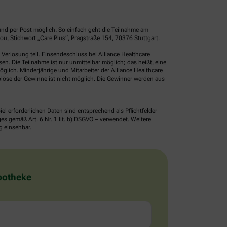
und per Post möglich. So einfach geht die Teilnahme am
u, Stichwort „Care Plus“, Pragstraße 154, 70376 Stuttgart.
erlosung teil. Einsendeschluss bei Alliance Healthcare
. Die Teilnahme ist nur unmittelbar möglich; das heißt, eine
glich. Minderjährige und Mitarbeiter der Alliance Healthcare
löse der Gewinne ist nicht möglich. Die Gewinner werden aus
erforderlichen Daten sind entsprechend als Pflichtfelder
 gemäß Art. 6 Nr. 1 lit. b) DSGVO – verwendet. Weitere
g einsehbar.
Apotheke