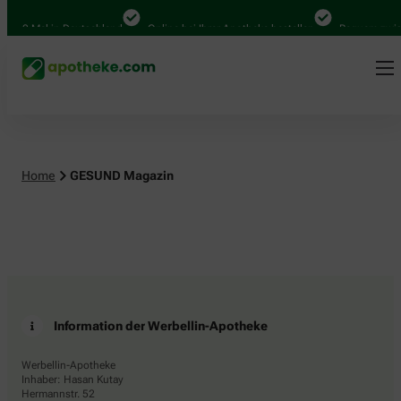
4.000 Mal in Deutschland
Online bei Ihrer Apotheke bestellen
Bequem zwisc
Home
GESUND Magazin
Information der Werbellin-Apotheke
Werbellin-Apotheke
Inhaber: Hasan Kutay
Hermannstr. 52