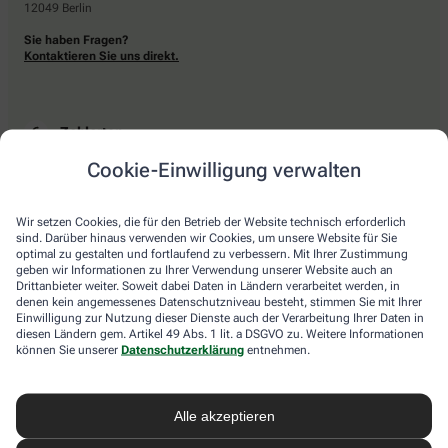
12049 Berlin
Sie haben Fragen?
Kontaktieren Sie uns direkt.
Zahlarten
Cookie-Einwilligung verwalten
Bar oder mit einer anderen akzeptierten Zahlungsart Ihrer Apotheke vor Ort.
Wir setzen Cookies, die für den Betrieb der Website technisch erforderlich
sind. Darüber hinaus verwenden wir Cookies, um unsere Website für Sie
Lieferarten
optimal zu gestalten und fortlaufend zu verbessern. Mit Ihrer Zustimmung
geben wir Informationen zu Ihrer Verwendung unserer Website auch an
Drittanbieter weiter. Soweit dabei Daten in Ländern verarbeitet werden, in
Abholung in der Apotheke
denen kein angemessenes Datenschutzniveau besteht, stimmen Sie mit Ihrer
Botendienstlieferung
Einwilligung zur Nutzung dieser Dienste auch der Verarbeitung Ihrer Daten in
diesen Ländern gem. Artikel 49 Abs. 1 lit. a DSGVO zu. Weitere Informationen
können Sie unserer
Datenschutzerklärung
entnehmen.
apotheke.com Informationen
Alle akzeptieren
Newsletter