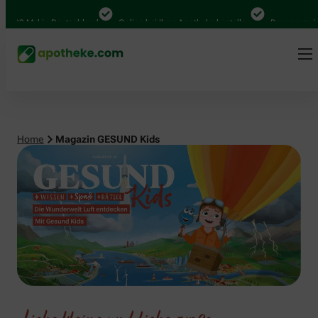
 in Deutschland
Online bei Ihrer Apotheke bestellen
Bequem zwischen Abho
Home
Magazin GESUND Kids